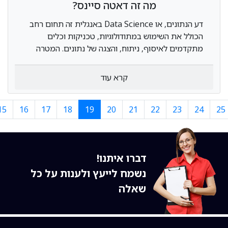
מה זה דאטה סיינס?
דע הנתונים, או Data Science באנגלית זה תחום רחב
הכולל את השימוש במתודולוגיות, טכניקות וכלים
מתקדמים לאיסוף, ניתוח, והצגה של נתונים. המטרה
העיקרית של מדע הנתונים היא להוציא משמעות
ותובנות מתוך סטים גדולים ומורכבים של נתונים,
קרא עוד
הנקראים גם "נתונים גדולים" או "Big Data".
15
16
17
18
19
20
21
22
23
24
25
דברו איתנו!
נשמח לייעץ ולענות על כל
שאלה