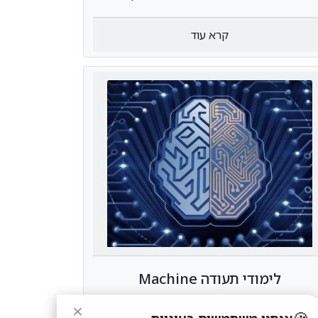
או לחילופין אתר שלם. העבודה נעשית גם
בצד לקוח (Frontend) וגם על צד שרת
קרא עוד
(Backend). זהו תחום רחב שדורש מגוון רחב
של ידע ומיומנויות.
לימודי תעודה Machine
Learning
רוצים לפתח קריירה בתור אנשי machine
×