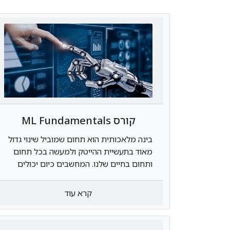
קורס ML Fundamentals
בינה מלאכותית הוא תחום שמוביל שינוי גדול
מאוד בתעשיית ההייטק ולמעשה בכל תחום
ותחום בחיים שלנו. המחשבים כיום יכולים
לעבד ולנתח כמויות עצומות של מידע בפחות
מעשירית השנייה ובעזרת ניתוח ועיבוד מידע
קרא עוד
ע"י שימוש בבינה מלאכותית ניתן לשפר
תהליכים, להסיק מסקנות, לזהות טרנדים
ולנתח כל מידע במגוון רחב של תחומים