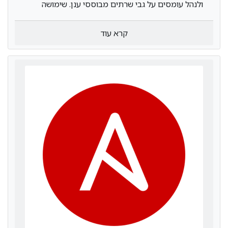
ולנהל עומסים על גבי שרתים מבוססי ענן. שימושה
המרכזי כיום הוא היכולת לנהל ולפרוס בצורה אוטומטית
יישומים על קונטיינרים אשר מופיעים בשרת. אם בעבר
קרא עוד
ניהול חוות שרתים גדולות וניסיונות לשלוט ולנצל את
המשאבים שלהם בצורה אפקטיבית, היתה נחלתם של
חברות ענק או צוותים גדולים של אנשי הייטק, כיום איש
דבאפוס אחד יכול לנהל תהליכים רבים יותר, בצורה
יחסית פשוטה ובאופן סימולטני. זהו חסכון משמעותי
במשאבים לעומת מה שהיה נהוג. פרוייקט הקוברנטיס
מאפשר לאנשי DevOps לקחת חלק מרכזי הרבה יותר
מבעבר בכל מה שקשור לבניית מערכות מבוזרות, ולנהל
תהליכים מסובכים בשרתים תוך הרצת מספר רב של
קונטיינרים בצורה מקבילה.