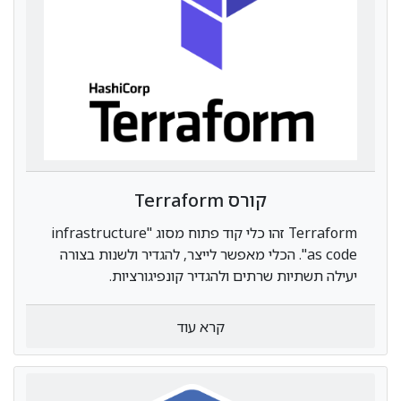
קורס Terraform
Terraform זהו כלי קוד פתוח מסוג "infrastructure
as code". הכלי מאפשר לייצר, להגדיר ולשנות בצורה
יעילה תשתיות שרתים ולהגדיר קונפיגורציות.
Terraform הוא כלי שעובד בהצלחה עם שרתי ענן
הפופולריים ביותר בתעשייה, כגון: AWS, IBM cloud,
קרא עוד
google cloud platform, Azure ועוד.