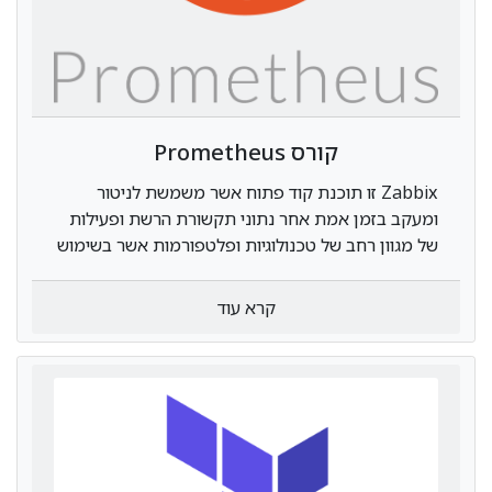
קורס Prometheus
Zabbix זו תוכנת קוד פתוח אשר משמשת לניטור
ומעקב בזמן אמת אחר נתוני תקשורת הרשת ופעילות
של מגוון רחב של טכנולוגיות ופלטפורמות אשר בשימוש
בתעשיית ההייטק, לדוגמא: ניטור אחר פעילות שרתים,
מעקב אחר פעילות שירותי ענן, VM, רשתות תקשורת,
קרא עוד
מערכות הפעלה ועוד. Zabbix מאפשרת בעזרת ממשק
ויזואלי מפותח לראות את המידע החשוב בזמן אמת,
תוך יכולת לסנן מידע לא רלוונטי, בחינת הנתונים
בטווחי זמן רבים, התראות מיידיות על תקלות ועוד.