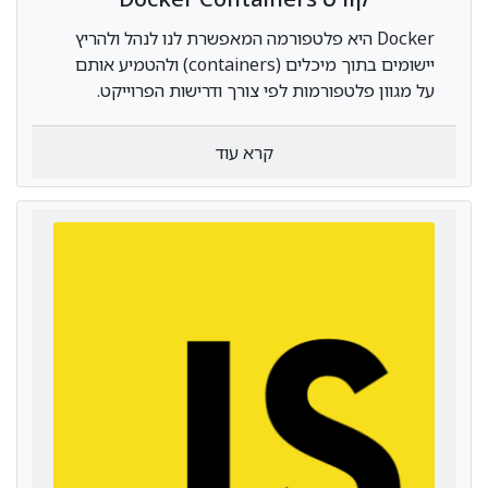
Docker היא פלטפורמה המאפשרת לנו לנהל ולהריץ
יישומים בתוך מיכלים (containers) ולהטמיע אותם
על מגוון פלטפורמות לפי צורך ודרישות הפרוייקט.
החידוש הוא בשימוש של הפלטפורמה במיכלים
וירטואליים, שהם למעשה סוג של חבילות שאותם ניתן
קרא עוד
לנהל כיחידה נפרדת וניתן להטמיע בנפרד תוך התאמה
למשימות שלה. כך ניתן לנהל כל אחת מהם כיחידה
נפרדת כאשר הם למעשה אותה התוכנה. לדוגמא, ניתן
לפתח תוכנה וליצור קונטיינר עבור כל אחת ממערכות
ההפעלה שבהם רוצים שהתוכנה תפעל, מכיוון שלכל
מערכת יש דרישות ספציפיות אשר שונות מאחת
לשנייה.