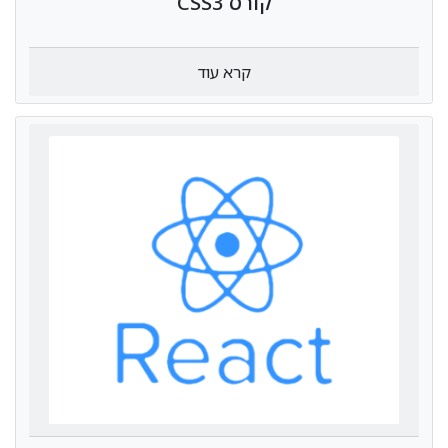
קורס CSS3
קרא עוד