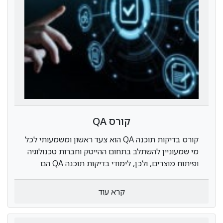
קורס QA
קורס בדיקות תוכנה QA הוא צעד ראשון ומשמעותי לכל
מי שמעוניין להשתלב בתחום ההייטק וחברות טכנולוגיה
ופיתוח מוצרים, ולכן, לימודי בדיקות תוכנה QA הם
המפתח לאחד המקצועות האטרקטיביים והמבוקשים
כיום המהווים את כרטיס הכניסה לתחום ההייטק.
קרא עוד
בשנים האחרונות, חברות הייטק וטכנולוגיה רבות
עוסקות בפיתוח תוכנה או פיתוח מוצרים טכנולוגיים
חדשים וכתוצאה מכך, הן זקוקות לבודקי תוכנה QA