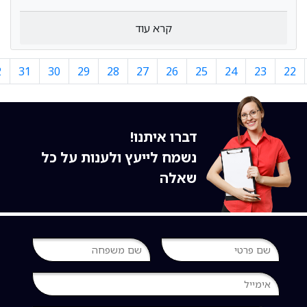
קרא עוד
2
31
30
29
28
27
26
25
24
23
22
דברו איתנו!
נשמח לייעץ ולענות על כל
שאלה