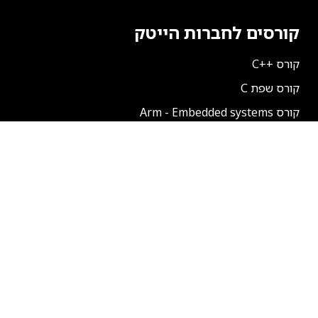
קורסים לחברות הייטק
קורס ++C
קורס שפת C
קורס Arm - Embedded systems
קורס Embedded Linux
קורס Linux Kernel and Device Drivers
קורס FreeRTOS
קורס Reverse Engineering
קורס Yocto
קורס Xilinx - MPSoC
קורס ChatGPT