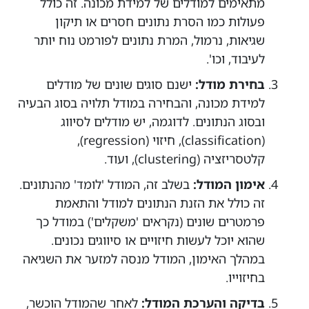
מתאימים למודלים של למידת מכונה. זה כולל
פעולות כמו הסרת נתונים חסרים או תיקון
שגיאות, נרמול, המרת נתונים לפורמט נוח יותר
לעיבוד, וכו'.
בחירת מודל:
ישנם סוגים שונים של מודלים
למידת מכונה, והבחירה במודל תלויה בסוג הבעיה
ובסוג הנתונים. לדוגמה, יש מודלים לסיווג
(classification), חיזוי (regression),
קלטסריזציה (clustering), ועוד.
אימון המודל:
בשלב זה, המודל 'לומד' מהנתונים.
זה כולל את הזנת הנתונים למודל והתאמת
פרמטרים שונים (נקראים 'משקלים') במודל כך
שהוא יוכל לעשות חיזויים או סיווגים נכונים.
במהלך האימון, המודל מנסה למזער את השגיאה
בחיזוייו.
בדיקה והערכת המודל:
לאחר שהמודל הוכשר,