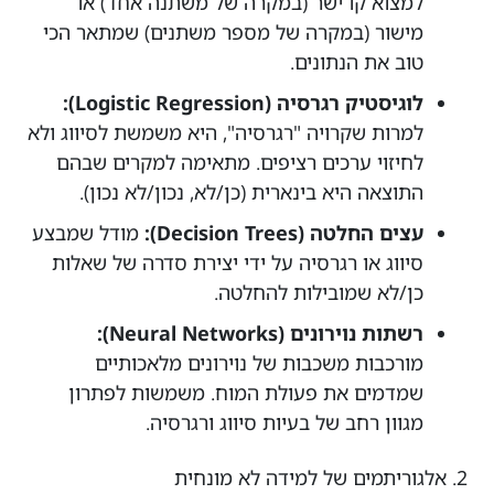
למצוא קו ישר (במקרה של משתנה אחד) או
מישור (במקרה של מספר משתנים) שמתאר הכי
טוב את הנתונים.
לוגיסטיק רגרסיה (Logistic Regression):
למרות שקרויה "רגרסיה", היא משמשת לסיווג ולא
לחיזוי ערכים רציפים. מתאימה למקרים שבהם
התוצאה היא בינארית (כן/לא, נכון/לא נכון).
עצים החלטה (Decision Trees):
מודל שמבצע
סיווג או רגרסיה על ידי יצירת סדרה של שאלות
כן/לא שמובילות להחלטה.
רשתות נוירונים (Neural Networks):
מורכבות משכבות של נוירונים מלאכותיים
שמדמים את פעולת המוח. משמשות לפתרון
מגוון רחב של בעיות סיווג ורגרסיה.
2. אלגוריתמים של למידה לא מונחית