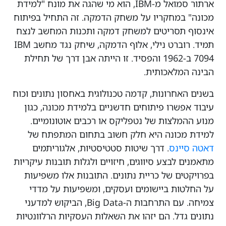
ארתור סמואל מ-IBM, הוא מי שהגה את מונח "למידת
מכונה" במחקריו על משחק הדמקה. זה התחיל בפיתוח
אינסוף תסריטים למשחק דמקה ותכנות המחשב לנצח
תמיד. רוברט נילי, אלוף הדמקה, שיחק נגד מחשב IBM
7094 ב-1962 והפסיד. זו הייתה אבן דרך של תחילת
הבינה המלאכותית.
בשנים האחרונות, קדמה טכנולוגית באחסון נתונים וכוח
עיבוד אפשרו פיתוחים חדשניים בלמידת מכונה, כגון
מנוע ההמלצות של נטפליקס או רכבים אוטונומיים.
למידת מכונה היא חלק חשוב בתחום המתפתח של
דאטה סיינס
. דרך שיטות סטטיסטיות, אלגוריתמים
מתאמנים לבצע סיווגים, חיזויים ולגלות תובנות עיקריות
בפרויקטים של כריית נתונים. התובנות אלו משפיעות
על החלטות ביישומים ועסקים, ומשפיעות על מדדי
צמיחה. עם התרחבות ה-Big Data, הביקוש למדעני
נתונים גדל. הם יזהו את השאלות העסקיות הרלוונטיות