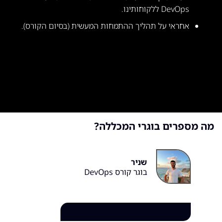
DevOps ללקוחותינו.
אחראי על תהליך ההתמחות המעשית (בסיום הקורס).
מה מספרים בוגרי המכללה?
שניר
בוגר קורס DevOps