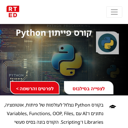
קורס פייתון Python
לצפייה בסילבוס
לפרטים והרשמה >
בקורס Python נצלול לעולמות של פיתוח, אוטומציה,
נתונים ו־AI עם Variables, Functions, OOP, Files,
Libraries ו־Scripting. הקורס בונה בסיס מעשי