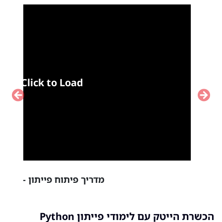
Click to Load
vious
Next
מדריך פיתוח פייתון - מבוא
הכשרת הייטק עם לימודי פייתון Python