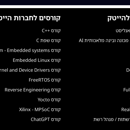
להייטק
קורסים לחברות הייט
אנליסט
קורס ++C
כונה ובינה מלאכותית AI
קורס שפת C
קורס Arm - Embedded systems
קורס Embedded Linux
קורס Linux Kernel and Device Drivers
קורס FreeRTOS
קורס Reverse Engineering
קורס Yocto
קורס Xilinx - MPSoC
רשתות / מנהל רשת
קורס ChatGPT