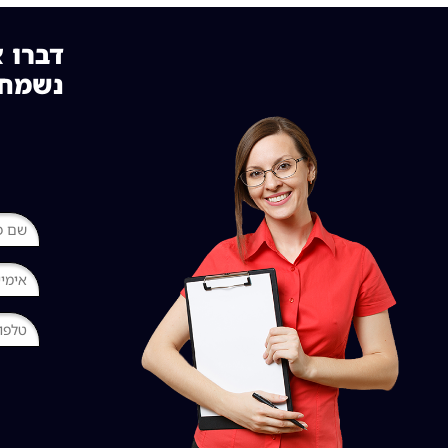
דברו א
נשמח 