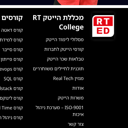
מכללת הייטק RT
קורסים 
College
קורס דאטה 
מסלולי לימוד הייטק
קורס למידת מ
קורסי הייטק לחברות
קורס סייבר
טבלאות שכר הייטק
קורס פייתון
תוכנית לחיילים משוחררים
קורס Devops
מגזין Real Tech
קורס SQL
אודות
קורס Fullstack
משרות הייטק
קורס לינוקס
ISO-9001 – מערכת ניהול
קורס Real Time
איכות
קורס ניהול 
צור קשר