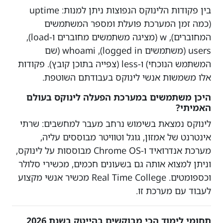
בין פקודות הלינוקס הנפוצות ניתן למנות: uptime
(כמה זמן המערכת פועלת ומספר המשתמשים
המחוברים), w (מציגה משתמשים מחוברים ו-load),
users (משתמשים logged in), whoami (שם
המשתמש הנוכחי) ו-less (צפייה בתוכן קובץ). פקודות
אלו משמשות אנשי לינוקס בעבודתם השוטפת.
היכן משתמשים במערכת הפעלה לינוקס בעולם
האמיתי?
לינוקס נמצאת בשימוש נרחב מעבר למחשבים: שרתי
אינטרנט של אמזון, גוגל וטוויטר מבוססים עליה,
מערכת אנדרואיד ו-Chrome OS מבוססות על לינוקס,
וניתן למצוא אותה גם בשעונים חכמים, מכשירי סלולר
וכספומטים. Real Time College מכשיר אנשי מקצוע
לעבוד עם מערכת זו.
תחומי לימוד הכי מבוקשים בהייטק בשנת 2026