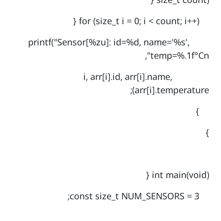
for (size_t i = 0; i < count; i++) {
printf("Sensor[%zu]: id=%d, name='%s',
temp=%.1f°Cn",
i, arr[i].id, arr[i].name,
arr[i].temperature);
}
}
int main(void) {
const size_t NUM_SENSORS = 3;