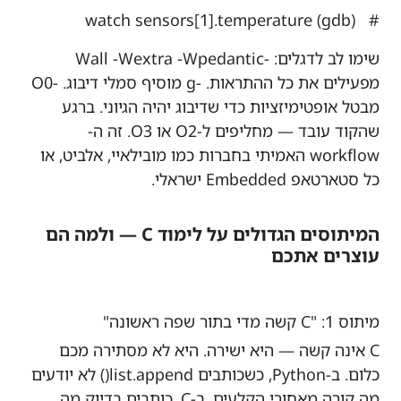
# (gdb) watch sensors[1].temperature
שימו לב לדגלים: -Wall -Wextra -Wpedantic
מפעילים את כל ההתראות. -g מוסיף סמלי דיבוג. -O0
מבטל אופטימיזציות כדי שדיבוג יהיה הגיוני. ברגע
שהקוד עובד — מחליפים ל-O2 או O3. זה ה-
workflow האמיתי בחברות כמו מובילאיי, אלביט, או
כל סטארטאפ Embedded ישראלי.
המיתוסים הגדולים על לימוד C — ולמה הם
עוצרים אתכם
מיתוס 1: "C קשה מדי בתור שפה ראשונה"
C אינה קשה — היא ישירה. היא לא מסתירה מכם
כלום. ב-Python, כשכותבים list.append() לא יודעים
מה קורה מאחורי הקלעים. ב-C, כותבים בדיוק מה