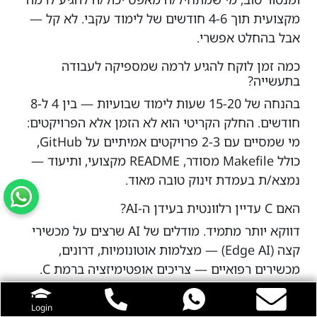
מקצועית תוך 4-6 חודשים של לימוד עקבי. לא קל —
אבל בהחלט אפשרי.
כמה זמן לוקח להגיע לרמה שמספיקה לעבודה
בתעשייה?
בהנחה של 15-20 שעות לימוד שבועיות — בין 4 ל-8
חודשים. החלק הקריטי הוא לא הזמן אלא הפרויקטים:
מי שמסיים עם 2-3 פרויקטים אמיתיים על GitHub,
כולל Makefile מסודר, README מקצועי, ותיעוד —
נמצא/ת בעמדת זינוק טובה מאוד.
האם C עדיין רלוונטית בעידן ה-AI?
דווקא יותר מתמיד. מודלים של AI שרצים על מכשירי
קצה (Edge AI) — מצלמות אוטונומיות, דרונים,
מכשירים רפואיים — צריכים אופטימיזציה ברמת C.
ספריות כמו TensorFlow Lite for Microcontrollers
כתובות ב-C/C++. כל מי שרוצה לעשות AI
Login