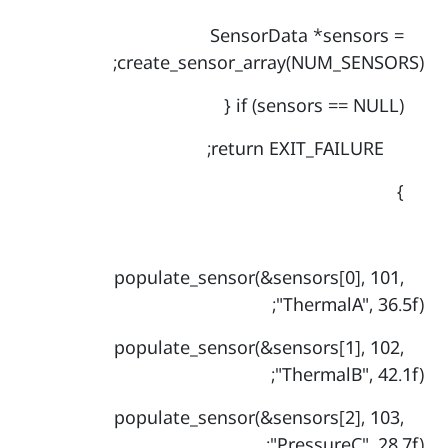
SensorData *sensors =
create_sensor_array(NUM_SENSORS);
if (sensors == NULL) {
return EXIT_FAILURE;
}
populate_sensor(&sensors[0], 101,
"ThermalA", 36.5f);
populate_sensor(&sensors[1], 102,
"ThermalB", 42.1f);
populate_sensor(&sensors[2], 103,
"PressureC", 28.7f);