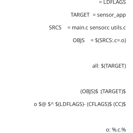
LDFLAGS =
TARGET = sensor_app
SRCS = main.c sensor.c utils.c
OBJS = $(SRCS:.c=.o)
all: $(TARGET)
$(TARGET): $(OBJS)
$(CC) $(CFLAGS) -o $@ $^ $(LDFLAGS)
%.o: %.c