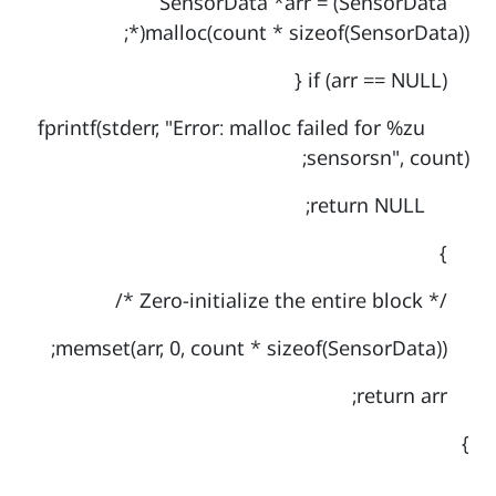
SensorData *arr = (SensorData
*)malloc(count * sizeof(SensorData));
if (arr == NULL) {
fprintf(stderr, "Error: malloc failed for %zu
sensorsn", count);
return NULL;
}
/* Zero-initialize the entire block */
memset(arr, 0, count * sizeof(SensorData));
return arr;
}