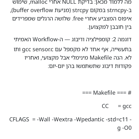
מה ללמוד מכאן: בדיקת NULL אחרי malloc, שימוש
ב-strncpy במקום strcpy (מניעת buffer overflow),
איפוס המצביע אחרי free. שלושה הרגלים שמפרידים
בין חובבן למקצוען.
דוגמה 2: קומפילציה ודיבוג — ה-Workflow האמיתי
בתעשייה, אף אחד לא מקמפל עם gcc sensor.c ותו
לא. הנה Makefile מינימלי אבל מקצועי, ואחריו
פקודות דיבוג שתשתמשו בהן יום-יום:
# === Makefile ===
CC = gcc
CFLAGS = -Wall -Wextra -Wpedantic -std=c11 -
g -O0