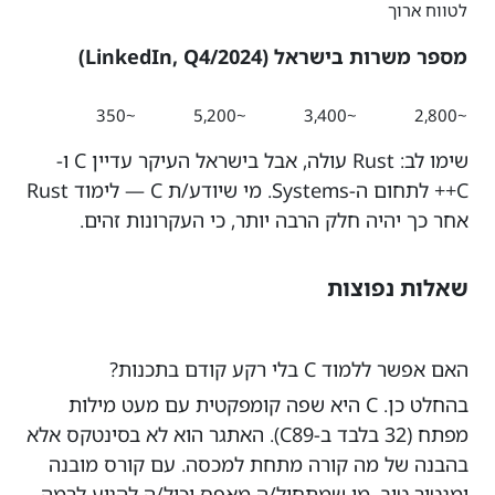
לטווח ארוך
מספר משרות בישראל (LinkedIn, Q4/2024)
~350
~5,200
~3,400
~2,800
שימו לב: Rust עולה, אבל בישראל העיקר עדיין C ו-
C++ לתחום ה-Systems. מי שיודע/ת C — לימוד Rust
אחר כך יהיה חלק הרבה יותר, כי העקרונות זהים.
שאלות נפוצות
האם אפשר ללמוד C בלי רקע קודם בתכנות?
בהחלט כן. C היא שפה קומפקטית עם מעט מילות
מפתח (32 בלבד ב-C89). האתגר הוא לא בסינטקס אלא
בהבנה של מה קורה מתחת למכסה. עם קורס מובנה
ומנטור טוב, מי שמתחיל/ה מאפס יכול/ה להגיע לרמה