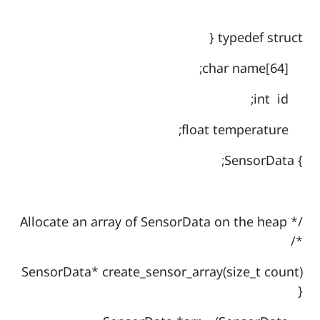
typedef struct {
char name[64];
int id;
float temperature;
} SensorData;
/* Allocate an array of SensorData on the heap
*/
SensorData* create_sensor_array(size_t count)
{