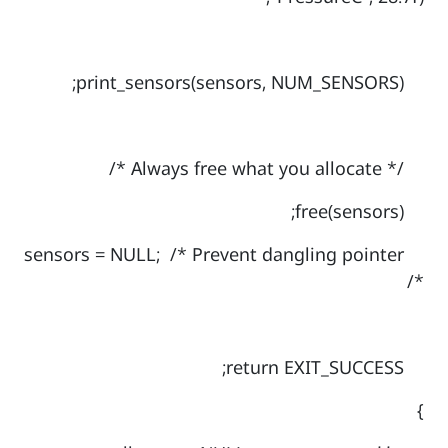
print_sensors(sensors, NUM_SENSORS);
/* Always free what you allocate */
free(sensors);
sensors = NULL; /* Prevent dangling pointer
*/
return EXIT_SUCCESS;
}