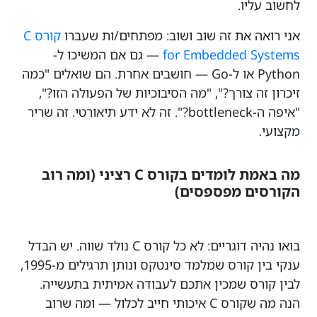
לחשוב עליו.
אני רואה את זה שוב ושוב: מפתחים/ות שעברו
קורס C
for Embedded Systems
— גם אם המשיכו ל-
Python או ל-Go — חושבים אחרת. הם שואלים "כמה
זיכרון זה צורך?", "מה הסיבוכיות של הפעולה הזו?",
"איפה ה-bottleneck?". זה לא ידע תיאורטי. זה שריר
מקצועי.
מה באמת לומדים בקורס C רציני (ומה רוב
הקורסים מפספסים)
בואו נהיה דוגריים: לא כל קורס C נולד שווה. יש הבדל
ענקי בין קורס שמלמד סינטקס ונותן תרגילים מ-1995,
לבין קורס שמכין אתכם לעבודה אמיתית בתעשייה.
הנה מה שקורס C איכותי חייב לכלול — ומה שרוב