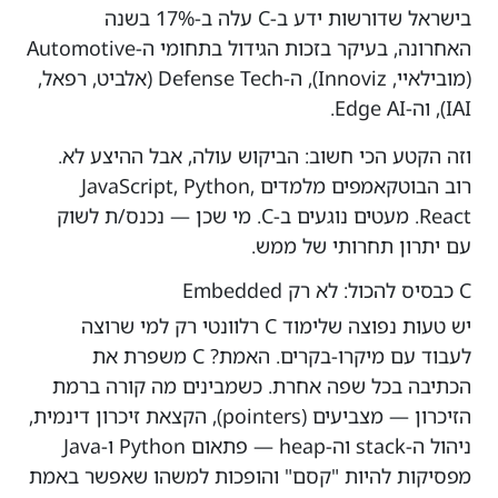
בישראל שדורשות ידע ב-C עלה ב-17% בשנה
האחרונה, בעיקר בזכות הגידול בתחומי ה-Automotive
(מובילאיי, Innoviz), ה-Defense Tech (אלביט, רפאל,
IAI), וה-Edge AI.
וזה הקטע הכי חשוב: הביקוש עולה, אבל ההיצע לא.
רוב הבוטקאמפים מלמדים JavaScript, Python,
React. מעטים נוגעים ב-C. מי שכן — נכנס/ת לשוק
עם יתרון תחרותי של ממש.
C כבסיס להכול: לא רק Embedded
יש טעות נפוצה שלימוד C רלוונטי רק למי שרוצה
לעבוד עם מיקרו-בקרים. האמת? C משפרת את
הכתיבה בכל שפה אחרת. כשמבינים מה קורה ברמת
הזיכרון — מצביעים (pointers), הקצאת זיכרון דינמית,
ניהול ה-stack וה-heap — פתאום Python ו-Java
מפסיקות להיות "קסם" והופכות למשהו שאפשר באמת