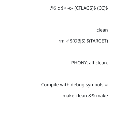
$(CC) $(CFLAGS) -c $< -o $@
clean:
rm -f $(OBJS) $(TARGET)
.PHONY: all clean
# Compile with debug symbols
make clean && make