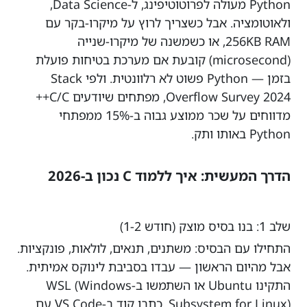
Python מעולה לפרוטוטיפינג, ל-Data Science,
ולאוטומציה. אבל כשצריך לרוץ על מיקרו-בקר עם
256KB RAM, או כשמשנה של מיקרו-שנייה
(microsecond) קובעת אם מערכת בטיחות פועלת
בזמן — Python פשוט לא רלוונטית. ולפי Stack
Overflow Survey 2024, מפתחים שיודעים C/C++
מדווחים על שכר ממוצע גבוה ב-15% ממפתחי
Python באותו ותק.
הדרך המעשית: איך ללמוד C נכון ב-2026
שלב 1: בנו בסיס מוצק (חודש 1-2)
התחילו עם הבסיס: משתנים, תנאים, לולאות, פונקציות.
אבל מהיום הראשון — עבדו בסביבת לינוקס אמיתית.
התקינו Ubuntu או השתמשו ב-WSL (Windows
Subsystem for Linux). כתבו קוד ב-VS Code עם