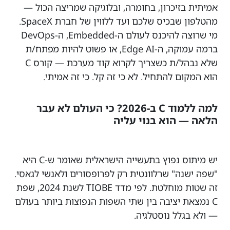
אמיתית בזיכרון, בחומרה, ובלוגיקה שמריצה הכול —
מהטלפון שבכיס שלכם ועד ללווין של חברת SpaceX.
מי שרוצה להיכנס לעולם ה-Embedded, ה-DevOps
ברמה עמוקה, ה-Edge AI, או פשוט להיות מפתח/ת
שלא נבהל/ת כשצריך לקרוא קוד מערכת — קורס C
הוא המקום להתחיל. לא כי זה קל. כי זה אמיתי.
למה ללמוד C ב-2026? כי העולם לא עבר
הלאה — הוא בנוי עליה
יש מיתוס נפוץ בתעשייה הישראלית שאומר ש-C היא
"שפה ישנה" שרלוונטית רק לפרופסורים ולאנשי לגאסי.
זה שטות מוחלטת. לפי מדד TIOBE לשנת 2024, שפת
C נמצאת יציבה בין שתי השפות הנפוצות ביותר בעולם
— ולא בגלל נוסטלגיה.