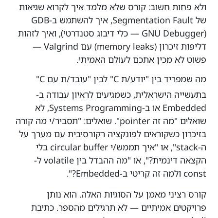
ולא פחות חשוב: קורס שלא מלמד איך לקרוא שגיאות
של Segmentation Fault, איך להשתמש ב-GDB
(GNU Debugger — כלי דיבוג סטנדרטי), ואיך לזהות
דליפות זיכרון (memory leaks) עם Valgrind —
פשוט לא מכין אתכם לעולם האמיתי.
מה שמפריד בין "יודע/ת C" לבין "עובד/ת עם C"
בתעשייה הישראלית, כשמגיעים לראיון עבודה ב-
Embedded או ב-Systems Programming, לא
שואלים "מה זה pointer". שואלים: "תסביר/י מה קורה
בזיכרון כשקוראים לפונקציה רקורסיבית עם מערך על
ה-stack", או "איך תממש/י circular buffer בלי
הקצאה דינמית?", או "מה ההבדל בין volatile ל-
const ולמה זה קריטי ב-Embedded?".
קורס רציני מאמן על הסוגיות האלה. הוא נותן
פרויקטים אמיתיים — לא תרגילים מהספר. כתיבת