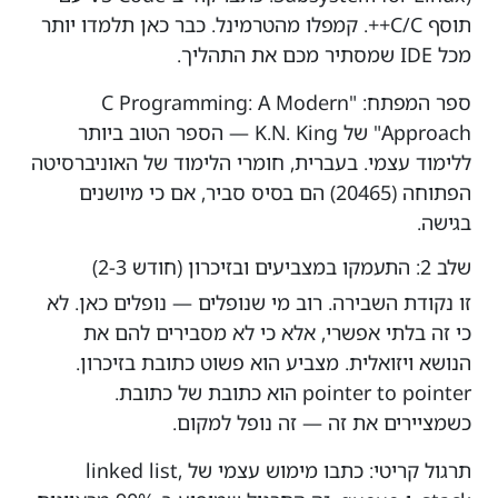
תוסף C/C++. קמפלו מהטרמינל. כבר כאן תלמדו יותר
מכל IDE שמסתיר מכם את התהליך.
ספר המפתח: "C Programming: A Modern
Approach" של K.N. King — הספר הטוב ביותר
ללימוד עצמי. בעברית, חומרי הלימוד של האוניברסיטה
הפתוחה (20465) הם בסיס סביר, אם כי מיושנים
בגישה.
שלב 2: התעמקו במצביעים ובזיכרון (חודש 2-3)
זו נקודת השבירה. רוב מי שנופלים — נופלים כאן. לא
כי זה בלתי אפשרי, אלא כי לא מסבירים להם את
הנושא ויזואלית. מצביע הוא פשוט כתובת בזיכרון.
pointer to pointer הוא כתובת של כתובת.
כשמציירים את זה — זה נופל למקום.
תרגול קריטי: כתבו מימוש עצמי של linked list,