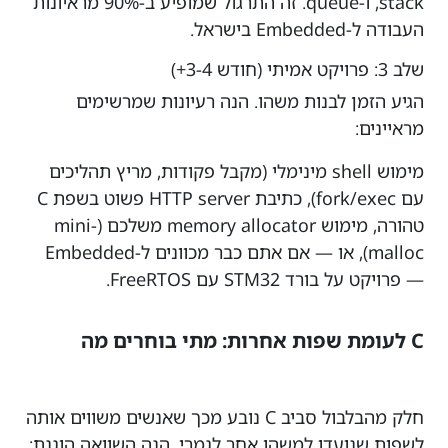
stack, ו-queue. זה התרגול שמופיע ב-90% מראיונות
העבודה ל-Embedded בישראל.
שלב 3: פרויקט אמיתי (חודש 3-4+)
הגיע הזמן לבנות משהו. הנה רעיונות שמרשימים
מראיינים:
מימוש shell מינימלי (מקבל פקודות, מריץ תהליכים
עם fork/exec), כתיבת HTTP server פשוט בשפת C
טהורה, מימוש memory allocator משלכם (mini-
malloc), או — אם אתם כבר מכוונים ל-Embedded
— פרויקט על בורד STM32 עם FreeRTOS.
C לעומת שפות אחרות: מתי בוחרים מה
חלק מהבלבול סביב C נובע מכך שאנשים משווים אותה
לשפות שנועדו למשהו אחר לגמרי. הנה השוואה הוגנת: