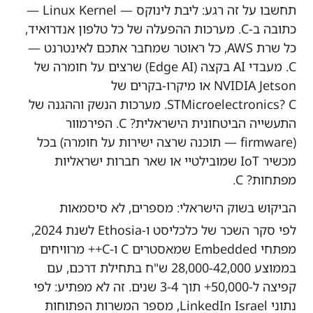
תחשבו על זה רגע: ליבת לינוקס — Linux Kernel —
כתובה ב-C. מערכות ההפעלה של כל טלפון אנדרואיד,
כל שרת AWS, כל ראוטר שמחבר אתכם לאינטרנט —
C. מעבדי AI בקצה (Edge AI) שרצים על חומרה של
NVIDIA Jetson או מיקרו-בקרים של
STMicroelectronics? C. מערכות הנשק וההגנה של
התעשייה הביטחונית הישראלית? C. הפירמוור
(firmware — תוכנה שרצה ישירות על חומרה) בכל
מכשיר IoT שמובילטיי או שאר חברות ישראליות
מפתחות? C.
הביקוש בשוק הישראלי: מספרים, לא סיסמאות
לפי סקר השכר של כלכליסט ו-Ethosia לשנת 2024,
מפתחי Embedded שמאסטרים C ו-C++ מרוויחים
בממוצע 28,000-42,000 ש"ח בתחילת דרכם, עם
קפיצה ל-50,000+ תוך 3-4 שנים. זה לא מפתיע: לפי
נתוני LinkedIn Israel, מספר המשרות הפתוחות