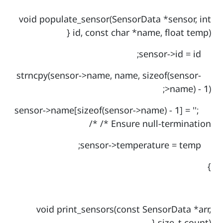
void populate_sensor(SensorData *sensor, int
id, const char *name, float temp) {
sensor->id = id;
strncpy(sensor->name, name, sizeof(sensor-
>name) - 1);
sensor->name[sizeof(sensor->name) - 1] = '';
/* Ensure null-termination */
sensor->temperature = temp;
}
void print_sensors(const SensorData *arr,
size_t count) {