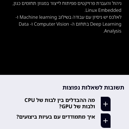
ניהול והעברת פרויקטים מפיתוח לייצור במגוון תחומים כגון,
Linux Embedded.
לאלכס יש ניסיון עם עבודה בשילוב Machine learning ו-
Deep Learning בתחום ה- Computer Vision ו- Data
Analysis.
תשובות לשאלות נפוצות
מה ההבדלים בין לבות של CPU
ולבות של GPU?
איך מתמודדים עם בעיות ביצועים?
1. מטרות: CPU נועדו כדי לבצע מספר
פקודות בו זמנית, לאומת GPU ליבה
התרגול מתבצע במעבדות המצוידות