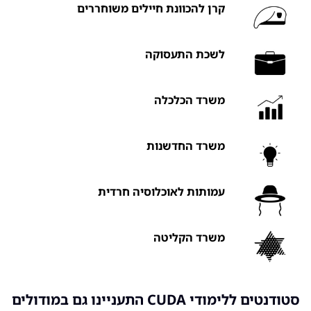
קרן להכוונת חיילים משוחררים
יכול לנוע בין פי 10 לפי 100 בהשוואה
הזיכרון והתהליכים ב-GPU.
ל-CP
close
לשכת התעסוקה
close
משרד הכלכלה
משרד החדשנות
עמותות לאוכלוסיה חרדית
משרד הקליטה
סטודנטים ללימודי CUDA התעניינו גם במודולים