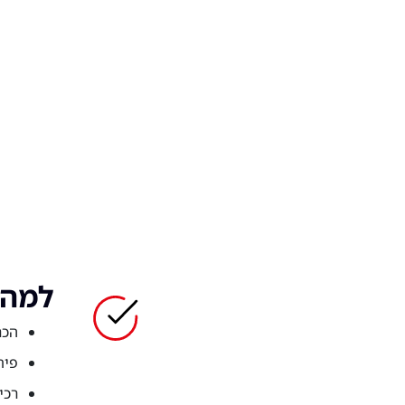
למה 
הכר
פית
רכי