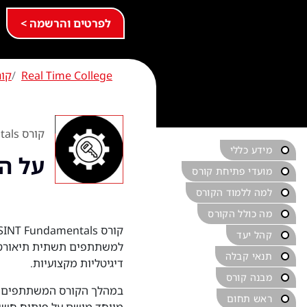
לפרטים והרשמה >
Real Time College
קור
קורס OSINT Fundamentals
מידע כללי
על ה
מועדי פתיחת קורס
למה ללמוד הקורס
מה כולל הקורס
קהל יעד
למשתתפים תשתית תיאורטית
תנאי קבלה
דיגיטליות מקצועיות.
מבנה קורס
במהלך הקורס המשתתפים רוכ
ראש תחום