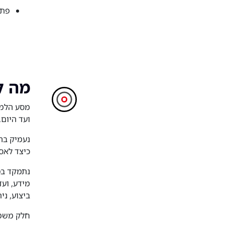
פתי
מה ל
ועד היום,
נעמיק בה
כיצד לאסו
נתמקד ב
מ
ביצוע, נית
חלק משמע