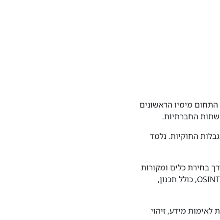
ה-OSINT. נלמד על התפתחות התחום מימיו הראשונים
שתות החברתיות.
בלות החוקיות. נלמד
ך בחירת כלים ומקורות
מידע, ועד לתיעוד ודיווח הממצאים. נלמד את מחזור החיים המלא של חקירת OSINT, כולל תכנון,
לאימות מידע, זיהוי