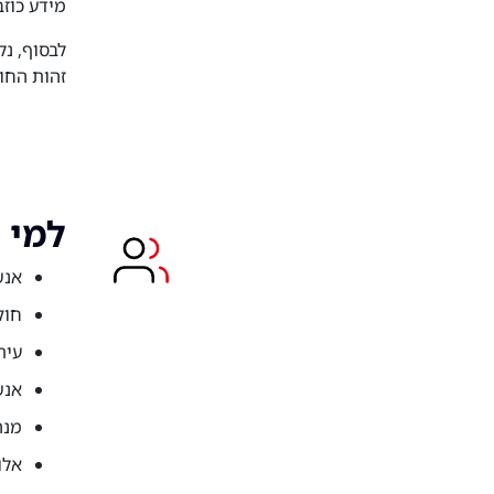
מידע כוזב
לבסוף, נל
זהות החו
למי 
אנש
חוק
עית
אנש
מנה
אלו