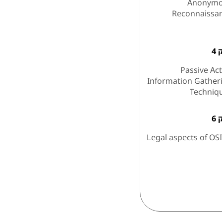
Anonym
Reconnaissa
4
Passive Act
Information Gather
Techniq
6
Legal aspects of OS