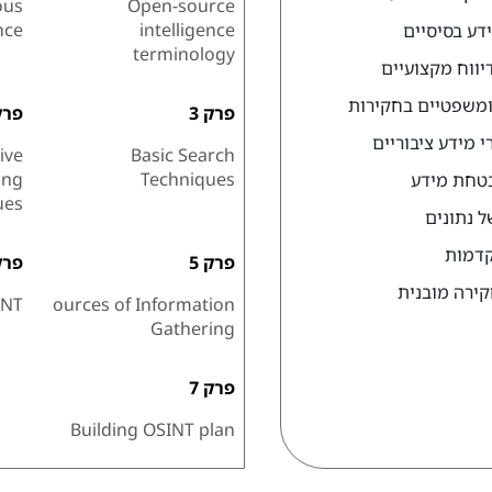
ous
Open-source
nce
intelligence
דע בסיסיים
terminology
דיווח מקצועיים
ומשפטיים בחקירות
פרק 3
פרק 
 מידע ציבוריים
ive
Basic Search
ing
Techniques
בטחת מידע
ues
ל נתונים
קדמות
פרק 5
פרק 
קירה מובנית
INT
ources of Information
Gathering
פרק 7
Building OSINT plan