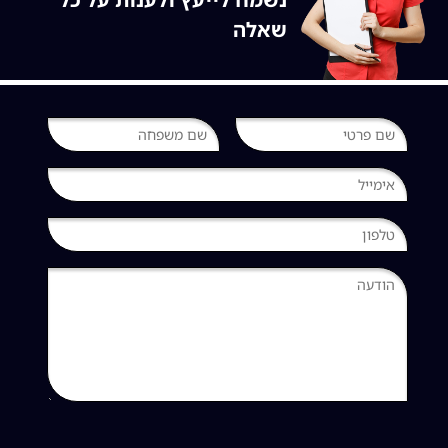
להשלמת פערים.
שאלה
close