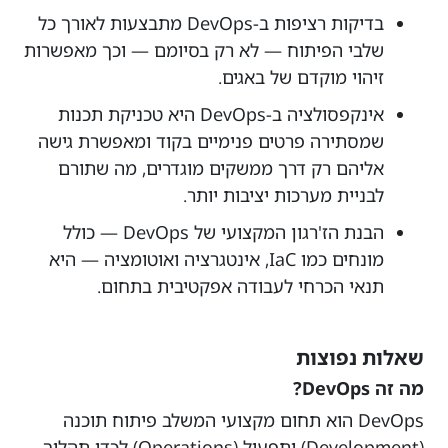
בדיקות רציפות ב-DevOps מתבצעות לאורך כל
שלבי הפיתוח — לא רק בסיומם — וכך מאפשרות
זיהוי מוקדם של באגים.
אינקפסולציה ב-DevOps היא טכניקת תכנות
שמסתירה פרטים פנימיים בקוד ומאפשרת גישה
אליהם רק דרך ממשקים מוגדרים, מה שתורם
לבניית מערכות יציבות יותר.
הבנת הז'רגון המקצועי של DevOps — כולל
מונחים כמו IaC, אינטגרציה ואוטומציה — היא
תנאי הכרחי לעבודה אפקטיבית בתחום.
שאלות נפוצות
מה זה DevOps?
DevOps הוא תחום מקצועי המשלב פיתוח תוכנה
(Development) ותפעול (Operations) לכדי תהליך