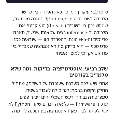
שימו לב לעיקרון המרכזי כאן: הפרדה בין שרשור
הלכידה לשרשור ה-inference. על חומרה משובצת,
שימוש נכון בשרשורים (threads) הוא קריטי. אם
הלכידה וה-inference רצים על אותו שרשור, תאבדו
פריימים וה-FPS יצנח. ההפרדה הזו — שנראית כמו
פרט טכני — היא בדיוק סוג האינטגרציה שמבדיל בין
פרויקט אקדמי למוצר אמיתי.
שלב רביעי: אופטימיזציה, בדיקות, ומה שלא
מלמדים בקורסים
אחרי שיש לכם מערכת שעובדת על השולחן, מתחיל
החלק הקשה באמת: לגרום לה לעבוד בשטח.
טמפרטורה גבוהה, רעש חשמלי, חיבורים רופפים,
עדכוני firmware — כל אלה דברים שקוד Python לא
יכול לפתור לבד. כאן האינטגרציה בין תוכנה לחומרה