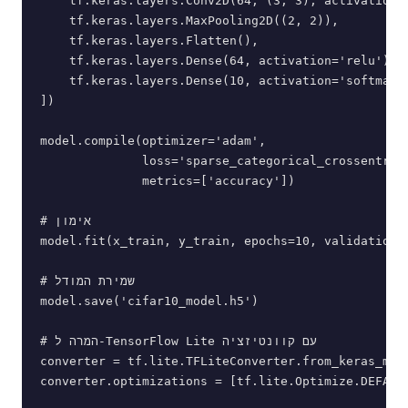
    tf.keras.layers.Conv2D(64, (3, 3), activation='
    tf.keras.layers.MaxPooling2D((2, 2)),

    tf.keras.layers.Flatten(),

    tf.keras.layers.Dense(64, activation='relu'),

    tf.keras.layers.Dense(10, activation='softmax')
])

model.compile(optimizer='adam',

              loss='sparse_categorical_crossentropy
              metrics=['accuracy'])

# אימון

model.fit(x_train, y_train, epochs=10, validation_d
# שמירת המודל

model.save('cifar10_model.h5')

# המרה ל-TensorFlow Lite עם קוונטיזציה

converter = tf.lite.TFLiteConverter.from_keras_mode
converter.optimizations = [tf.lite.Optimize.DEFAULT