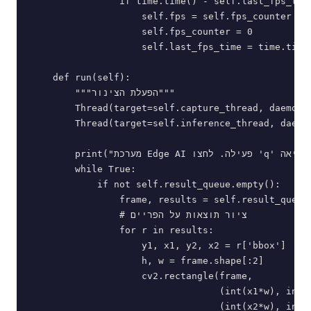
                if time.time() - self.last_fps_time
                    self.fps = self.fps_counter

                    self.fps_counter = 0

                    self.last_fps_time = time.time(
    def run(self):

        """הפעלת הצינור"""

        Thread(target=self.capture_thread, daemon=T
        Thread(target=self.inference_thread, daemon
        print("מערכת Edge AI פעילה. לחצו 'q' ליציאה.")

        while True:

            if not self.result_queue.empty():

                frame, results = self.result_queue.
                # ציור תוצאות על הפריים

                for r in results:

                    y1, x1, y2, x2 = r['bbox']

                    h, w = frame.shape[:2]

                    cv2.rectangle(frame,

                                  (int(x1*w), int(y
                                  (int(x2*w), int(y