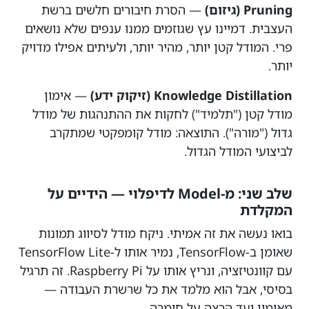
Pruning (גיזום)
— הסרת חיבורים חלשים ברשת
העצבית. דמיינו עץ שגוזמים ממנו ענפים שלא נושאים
פרי. המודל קטן יותר, מהיר יותר, ולעיתים אפילו מדויק
יותר.
Knowledge Distillation (זיקוק ידע)
— אימון
מודל קטן ("תלמיד") לחקות את ההתנהגות של מודל
גדול ("מורה"). התוצאה: מודל קומפקטי שמתקרב
לביצועי המודל הגדול.
שלב שני: מ-Model לדיפלוי — הידיים על
המקלדת
בואו נעשה את זה אמיתי. ניקח מודל לסיווג תמונות
שאומן ב-TensorFlow, נמיר אותו ל-TensorFlow Lite
עם קוונטיזציה, ונריץ אותו על Raspberry Pi. זה תרגיל
בסיסי, אבל הוא מלמד את כל שרשרת העבודה —
מאימון ועד הרצה על חומרה.