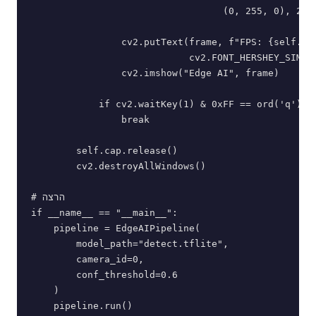
                                  (0, 255, 0), 2)

                cv2.putText(frame, f"FPS: {self.fps
                            cv2.FONT_HERSHEY_SIMPLE
                cv2.imshow("Edge AI", frame)

            if cv2.waitKey(1) & 0xFF == ord('q'):

                break

        self.cap.release()

        cv2.destroyAllWindows()

# הרצה

if __name__ == "__main__":

    pipeline = EdgeAIPipeline(

        model_path="detect.tflite",

        camera_id=0,

        conf_threshold=0.6

    )
