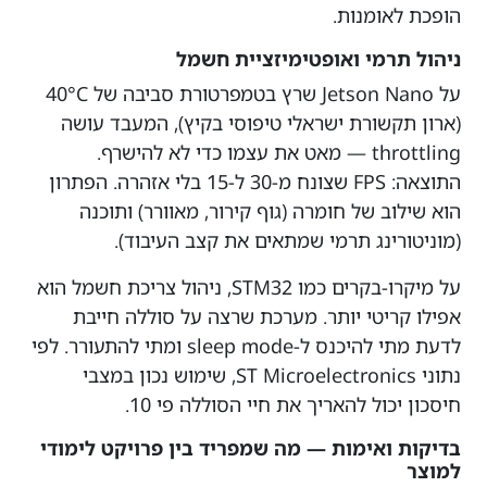
הופכת לאומנות.
ניהול תרמי ואופטימיזציית חשמל
על Jetson Nano שרץ בטמפרטורת סביבה של 40°C
(ארון תקשורת ישראלי טיפוסי בקיץ), המעבד עושה
throttling — מאט את עצמו כדי לא להישרף.
התוצאה: FPS שצונח מ-30 ל-15 בלי אזהרה. הפתרון
הוא שילוב של חומרה (גוף קירור, מאוורר) ותוכנה
(מוניטורינג תרמי שמתאים את קצב העיבוד).
על מיקרו-בקרים כמו STM32, ניהול צריכת חשמל הוא
אפילו קריטי יותר. מערכת שרצה על סוללה חייבת
לדעת מתי להיכנס ל-sleep mode ומתי להתעורר. לפי
נתוני ST Microelectronics, שימוש נכון במצבי
חיסכון יכול להאריך את חיי הסוללה פי 10.
בדיקות ואימות — מה שמפריד בין פרויקט לימודי
למוצר