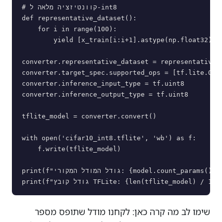
# קוונטיזציה מלאה ל-int8

def representative_dataset():

    for i in range(100):

        yield [x_train[i:i+1].astype(np.float32)]

converter.representative_dataset = representative_d
converter.target_spec.supported_ops = [tf.lite.OpsS
converter.inference_input_type = tf.uint8

converter.inference_output_type = tf.uint8

tflite_model = converter.convert()

with open('cifar10_int8.tflite', 'wb') as f:

    f.write(tflite_model)

print(f"גודל המודל המקורי: {model.count_params()} פרמטרים")

שימו לב מה קרה כאן: לקחנו מודל שתופס מספר