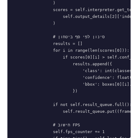
                )

                scores = self.interpreter.get_tenso
                    self.output_details[2]['index']
                )

                # סינון לפי סף ביטחון

                results = []

                for i in range(len(scores[0])):

                    if scores[0][i] > self.conf_thr
                        results.append({

                            'class': int(classes[0]
                            'confidence': float(sco
                            'bbox': boxes[0][i].tol
                        })

                if not self.result_queue.full():

                    self.result_queue.put((frame, r
                # חישוב FPS

                self.fps_counter += 1
