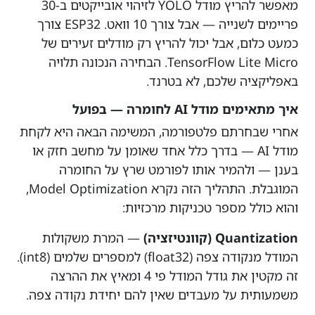
מאפשר להריץ מודל YOLO לזיהוי אובייקטים ב-30
פריימים לשנייה — אבל צורך 10 וואט. ESP32 צורך
כמעט כלום, אבל יכול להריץ רק מודלים זעירים של
TensorFlow Lite Micro. הבחירה הנכונה תלויה
באפליקציה שלכם, לא בטרנד.
איך מתאימים מודל AI לחומרה — בפועל
אחרי שבחרתם פלטפורמה, המשימה הבאה היא לקחת
מודל AI — בדרך כלל אחד שאומן על מחשב חזק או
בענן — ולהמיר אותו לפורמט שרץ על החומרה
המוגבלת. התהליך הזה נקרא Model Optimization,
והוא כולל מספר טכניקות מרכזיות:
Quantization (קוונטיזציה)
— המרת משקולות
המודל מנקודה צפה (float32) למספרים שלמים (int8).
זה מקטין את גודל המודל פי 4 ומאיץ את ההרצה
משמעותית על מעבדים שאין להם יחידת נקודה צפה.