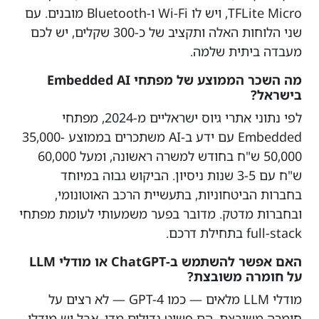
TFLite Micro, ויש לו Wi-Fi ו-Bluetooth מובנים. עם
שני הלוחות האלה ותקציב של כ-300 שקלים, יש לכם
מעבדה ביתית שלמה.
מה השכר הממוצע של מפתחי Embedded AI
בישראל?
לפי נתוני אתרי גיוס ישראליים מ-2024, מפתחי
Embedded עם ידע ב-AI משתכרים בממוצע 35,000-
50,000 ש"ח בחודש למשרה ראשונה, ומעל 60,000
ש"ח עם 3-5 שנות ניסיון. הביקוש גבוה במיוחד
בחברות הביטחוניות, בתעשיית הרכב האוטונומי,
ובחברות מדטק. מדובר בפער משמעותי לעומת מפתחי
full-stack בתחילת דרכם.
האם אפשר להשתמש ב-ChatGPT או מודלי LLM
על חומרה משובצת?
מודלי LLM מלאים — כמו GPT-4 — לא רצים על
חומרה משובצת. הם פשוט גדולים מדי. אבל יש מודלי