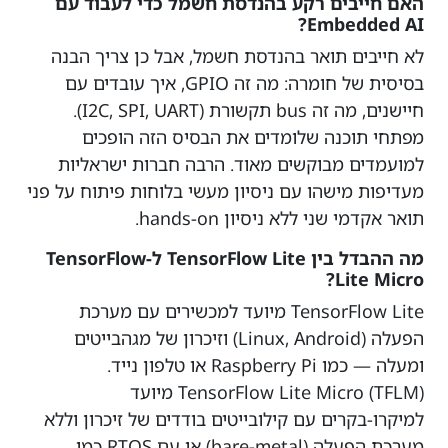
האם חייבים רקע בהנדסת חשמל כדי לעבוד עם
Embedded AI?
לא חייבים תואר בהנדסת חשמל, אבל כן צריך הבנה
בסיסית של חומרה: מה זה GPIO, איך עובדים עם
חיישנים, מה זה bus תקשורת (I2C, SPI, UART).
מפתחי תוכנה שלומדים את הבסיס הזה הופכים
למועמדים מבוקשים מאוד. הרבה חברות ישראליות
מעדיפות מישהו עם ניסיון מעשי בלוחות פיתוח על פני
תואר אקדמי שני ללא ניסיון hands-on.
מה ההבדל בין TensorFlow Lite ל-TensorFlow
Lite Micro?
TensorFlow Lite מיועד למכשירים עם מערכת
הפעלה (Linux, Android) וזיכרון של מגהבייטים
ומעלה — כמו Raspberry Pi או טלפון נייד.
TensorFlow Lite Micro (TFLM) מיועד
למיקרו-בקרים עם קילובייטים בודדים של זיכרון וללא
מערכת הפעלה (bare-metal) או עם RTOS כמו