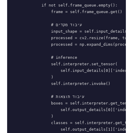
            if not self.frame_queue.empty():

                frame = self.frame_queue.get()

                # עיבוד מקדים

                input_shape = self.input_details[0]
                processed = cv2.resize(frame, tuple
                processed = np.expand_dims(processe
                # inference

                self.interpreter.set_tensor(

                    self.input_details[0]['index'],
                )

                self.interpreter.invoke()

                # עיבוד תוצאות

                boxes = self.interpreter.get_tensor
                    self.output_details[0]['index']
                )

                classes = self.interpreter.get_tens
                    self.output_details[1]['index']