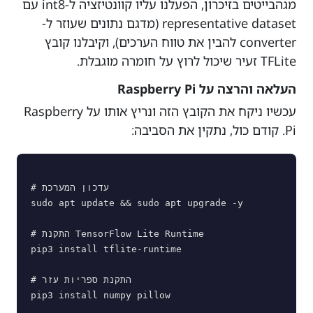
מגהבייטים בזיכרון, הפעלנו עליו קוונטיזציה ל-int8 עם
representative dataset (מדגם נתונים שעוזר ל-
converter להבין את טווח הערכים), וקיבלנו קובץ
TFLite זעיר שיכול לרוץ על חומרה מוגבלת.
העלאה והרצה על Raspberry Pi
עכשיו ניקח את הקובץ הזה ונריץ אותו על Raspberry
Pi. קודם כול, נתקין את הסביבה:
# עדכון המערכת

sudo apt update && sudo apt upgrade -y

# התקנת TensorFlow Lite Runtime

pip3 install tflite-runtime

# התקנת ספריות עזר

pip3 install numpy pillow
