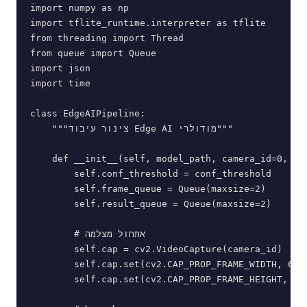
import numpy as np

import tflite_runtime.interpreter as tflite

from threading import Thread

from queue import Queue

import json

import time

class EdgeAIPipeline:

    """צינור עיבוד Edge AI מודולרי"""

    def __init__(self, model_path, camera_id=0, con
        self.conf_threshold = conf_threshold

        self.frame_queue = Queue(maxsize=2)

        self.result_queue = Queue(maxsize=2)

        # אתחול מצלמה

        self.cap = cv2.VideoCapture(camera_id)

        self.cap.set(cv2.CAP_PROP_FRAME_WIDTH, 640)
        self.cap.set(cv2.CAP_PROP_FRAME_HEIGHT, 480