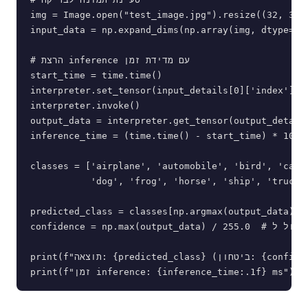
img = Image.open("test_image.jpg").resize((32, 32))
input_data = np.expand_dims(np.array(img, dtype=np.
# הרצת inference עם מדידת זמן

start_time = time.time()

interpreter.set_tensor(input_details[0]['index'], i
interpreter.invoke()

output_data = interpreter.get_tensor(output_details
inference_time = (time.time() - start_time) * 1000

classes = ['airplane', 'automobile', 'bird', 'cat',
           'dog', 'frog', 'horse', 'ship', 'truck']
predicted_class = classes[np.argmax(output_data)]

confidence = np.max(output_data) / 255.0  # נרמול ל-int8

print(f"תוצאה: {predicted_class} (ביטחון: {confidence:.2%})")
