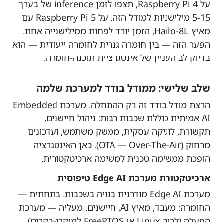
על Raspberry Pi 4, תצפו לזמן inference של בערך
5-15 מילישניות למודל הזה. על Raspberry Pi 5 עם
מאיץ Hailo-8L, הזמן יורד לפחות ממילישנייה אחת.
הפער הזה — בין חומרה גנרית לחומרה ייעודית — הוא
בדיוק לב העניין של אינטגרציית תוכנה-חומרה.
שלב שלישי: ממודל בודד למערכת שלמה
הרצת מודל בודד זה רק ההתחלה. מערכת Embedded
AI אמיתית כוללת שכבות רבות: ניהול חיישנים,
תקשורת, לוגיקה עסקית, ממשק משתמש, ועדכונים
מרחוק (OTA — Over-The-Air). כאן האינטגרציה
הופכת ממשימה טכנית למשימה ארכיטקטורית.
ארכיטקטורת מערכת Edge AI טיפוסית
מערכת Edge AI מודרנית בנויה בשכבות. בתחתית —
החומרה: מעבד, מאיץ AI, חיישנים. מעליה — מערכת
הפעלה (לרוב Linux או FreeRTOS למיקרו-בקרים).