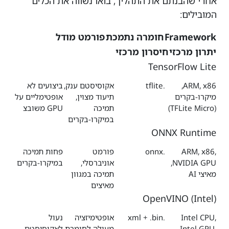
אחרי שהבנתם את התהליך, בואו נשווה את הכלים
המובילים:
Framework
חומרה נתמכת
פורמט מודל
יתרון מרכזי
חיסרון מרכזי
TensorFlow Lite
ARM, x86,
.tflite
אקוסיסטם ענק,
ביצועים לא
מיקרו-בקרים
תיעוד מצוין,
אופטימליים על
(TFLite Micro)
תמיכה
GPU משובצ
במיקרו-בקרים
ONNX Runtime
ARM, x86,
.onnx
פורמט
פחות תמיכה
NVIDIA GPU,
אוניברסלי,
במיקרו-בקרים
מאיצי AI
תמיכה במגוון
מאיצים
OpenVINO (Intel)
Intel CPU,
.xml + .bin
אופטימיזציה
נעול
Intel GPU,
מעולה לחומרת
לאקוסיסטם