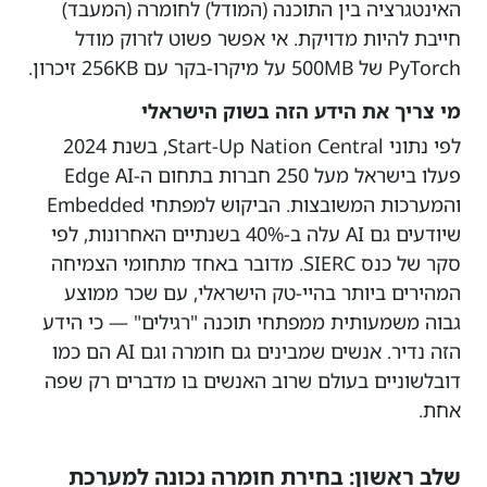
האינטגרציה בין התוכנה (המודל) לחומרה (המעבד)
חייבת להיות מדויקת. אי אפשר פשוט לזרוק מודל
PyTorch של 500MB על מיקרו-בקר עם 256KB זיכרון.
מי צריך את הידע הזה בשוק הישראלי
לפי נתוני Start-Up Nation Central, בשנת 2024
פעלו בישראל מעל 250 חברות בתחום ה-Edge AI
והמערכות המשובצות. הביקוש למפתחי Embedded
שיודעים גם AI עלה ב-40% בשנתיים האחרונות, לפי
סקר של כנס SIERC. מדובר באחד מתחומי הצמיחה
המהירים ביותר בהיי-טק הישראלי, עם שכר ממוצע
גבוה משמעותית ממפתחי תוכנה "רגילים" — כי הידע
הזה נדיר. אנשים שמבינים גם חומרה וגם AI הם כמו
דובלשוניים בעולם שרוב האנשים בו מדברים רק שפה
אחת.
שלב ראשון: בחירת חומרה נכונה למערכת