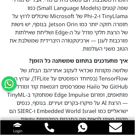
שפה קטנים (Small Language Models) כמו
TinyLlama ו-Phi-2 של Microsoft שיכולים לרוץ על
חומרה חזקה יותר כמו Jetson Orin. בנוסף, יש גישות
של הרצת חלקי מודל על ה-Edge ושליחת שאילתות
מורכבות לענן — ארכיטקטורה היברידית שמשלבת את
הטוב משני העולמות.
איך מתעדכנים בתחום שמשתנה כל הזמן?
שלושה מקורות שכדאי לעקוב אחריהם: הבלוג של
TensorFlow (במיוחד הפוסטים על TFLite), ערוץ ה-
GitHub של Hailo שמפרסמים דוגמאות קוד ומודלים
מותאמים, ופורום Edge Impulse שמתמקד ב-TinyML
— הרצת AI על מיקרו-בקרים זעירים. בנוסף, כנסים
ישראליים כמו Embedded World Israel ו-SIERC הם
מקום מצוין לראות מה החברות המקומיות עושות
בפועל.
Login