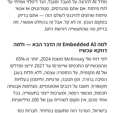
מודל AI להרצה על מעבד מוגבל, ועד דיפלוי אמיתי על
לוח פיתוח. אם אתם מהנדסים, סטודנטים או אנשי
פיתוח שרוצים להיכנס לעולם הזה — אתם בדיוק
במקום הנכון. זה לא קל. אבל זה בהחלט אפשרי, וזה
בדיוק מה שהתעשייה דורשת היום.
למה Embedded AI זה הדבר הבא — ולמה
דווקא עכשיו
לפי דוח של McKinsey משנת 2024, יותר מ-65%
מהמכשירים החכמים שייפרסו עד 2027 יריצו מודלים
של AI מקומית, על החומרה עצמה, ללא תלות בענן.
הסיבה ברורה: זמן תגובה, פרטיות, וחיסכון בעלויות
תקשורת. חשבו על רכבים אוטונומיים, מצלמות אבטחה
חכמות, מכשור רפואי, ומערכות ייצור בתעשייה. בכל
אחד מהם, אין מקום לשהיית ענן של 200 מילישניות.
בישראל, הטרנד הזה מתעצם במיוחד. חברות כמו