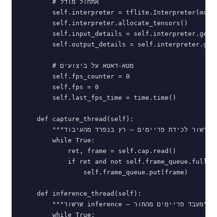
        # אתחול מודל

        self.interpreter = tflite.Interpreter(model
        self.interpreter.allocate_tensors()

        self.input_details = self.interpreter.get_i
        self.output_details = self.interpreter.get_
        # מטא-דאטא על ביצועים

        self.fps_counter = 0

        self.fps = 0

        self.last_fps_time = time.time()

    def capture_thread(self):

        """שרשור לכידת פריימים — רץ בנפרד מהעיבוד"""

        while True:

            ret, frame = self.cap.read()

            if ret and not self.frame_queue.full():
                self.frame_queue.put(frame)

    def inference_thread(self):

        """שרשור inference — מעבד פריימים מהתור"""

        while True:
