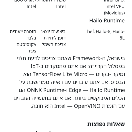
Intel
Intel
Intel VPU
(Movidius)
Hailo Runtime
Hailo-8, Hailo-
.hef
ביצועים יוצאי
חומרה ייעודית
8L
דופן ליחידת
בלבד,
צריכת חשמל
אקוסיסטם
צעיר
בישראל, ה-Framework שאתם צריכים לדעת תלוי
במסלול הקריירה: אם אתם מתמקדים ב-IoT
ומיקרו-בקרים — TensorFlow Lite Micro הוא
הבסיס. אם אתם עובדים עם ראייה ממוחשבת על
Edge — Hailo Runtime ו-ONNX Runtime הם
הכלים המבוקשים ביותר. אם אתם בתעשייה ועובדים
עם חומרת Intel — OpenVINO הוא חובה.
שאלות נפוצות