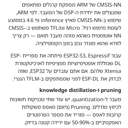
CMSIS-NN של ARM מספקת קרנלים מותאמים
שמנצלים את יחידת ה-DSP של המעבד. לפי ARM,
שימוש ב-CMSIS-NN מאיץ inference פי 4.6 בממוצע
לעומת מימוש רגיל. TFLite Micro משתמש ב-CMSIS-
NN אוטומטית כשהוא מזהה מעבד תואם — רק צריך
לוודא שהוא מוגדר נכון בזמן הקומפילציה.
עבור ESP32-S3, Espressif פיתחה את ספריית ESP-
DL שכוללת אופטימיזציות ספציפיות לארכיטקטורת
Xtensa שלהם. אם אתם עובדים על ESP32, שווה
לבדוק את ESP-DL לפני שמסתפקים ב-TFLM הגנרי.
pruning ו-knowledge distillation
מעבר ל-quantization, יש עוד שתי טכניקות חשובות
לכיווץ מודלים. Pruning (גיזום) מאפס משקולות
קרובות לאפס — מוריד את מספר הפרמטרים
האפקטיביים ב-50-90% עם ירידה קטנה בדיוק.