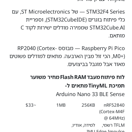
STM32F4 Series — של ST Microelectronics, עם
כלי פיתוח בוגרים (STM32CubeIDE), וספריית
STM32Cube.AI שממירה מודלים ישירות לקוד C
מותאם.
Raspberry Pi Pico — מבוסס RP2040 (Cortex-
M0+), הכי זול מבין הארבעה. מתאים למודלים פשוטים
מאוד אבל מוגבל בביצועים.
לוח פיתוח
מעבד
RAM
Flash
מחיר משוער
תמיכת TinyML
מתאים ל-
Arduino Nano 33 BLE Sense
~$33
1MB
256KB
nRF52840
(Cortex-M4F
@ 64MHz)
TFLM רשמי,
למידה, אודיו,
IMU
Edge Impulse