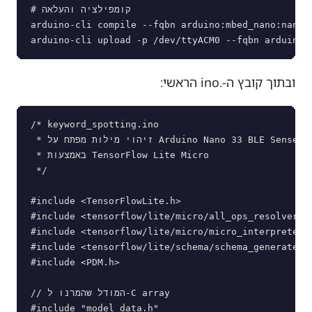
# קומפילציה והעלאה

arduino-cli compile --fqbn arduino:mbed_nano:nano33
ובתוך קובץ ה-.ino הראשי:
/* keyword_spotting.ino

 * זיהוי מילות מפתח על Arduino Nano 33 BLE Sense

 * באמצעות TensorFlow Lite Micro

 */

#include <TensorFlowLite.h>

#include <tensorflow/lite/micro/all_ops_resolver.h>
#include <tensorflow/lite/micro/micro_interpreter.h
#include <tensorflow/lite/schema/schema_generated.h
#include <PDM.h>

// המודל שהמרנו ל-C array

#include "model_data.h"
