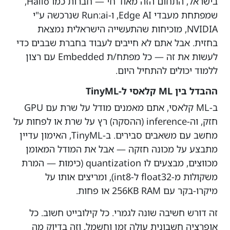
בישראל, התחום הזה מאוד חי — חברות כמו Hailo,
שמפתחת מעבדי Edge AI, ו-Run:ai שנרכשה ע"י
NVIDIA, מוכיחות שהתעשייה הישראלית נמצאת
בחזית. אבל אתם לא חייבים לעבוד בחברת שבבים כדי
לעשות את זה — כל מפתח/ת Embedded עם רצון
ללמוד יכולים להתחיל היום.
ההבדל בין ML קלאסי ל-TinyML
ב-ML קלאסי, אתם מאמנים מודל על שרת עם GPU
חזק, וה-inference (ההסקה) רץ על שרת או לפחות על
מחשב עם משאבים סבירים. ב-TinyML, האימון עדיין
מתבצע על מכונה חזקה — אבל את המודל המאומן
מכווצים, מבצעים לו quantization (כימות — המרת
משקולות מ-float32 ל-int8), ומריצים אותו על
מיקרו-בקר עם 256KB RAM או פחות.
זה דורש חשיבה שונה לגמרי. כל קילובייט חשוב. כל
אופרציה חשבונית עולה זמן וחשמל. וזה בדיוק מה