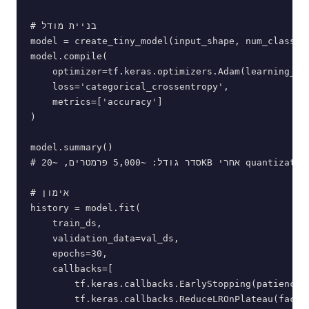
# בניית מודל

model = create_tiny_model(input_shape, num_classes=
model.compile(

    optimizer=tf.keras.optimizers.Adam(learning_rat
    loss='categorical_crossentropy',

    metrics=['accuracy']

)

model.summary()

# סדר גודל: ~5,000 פרמטרים, ~20KB אחרי quantization

# אימון

history = model.fit(

    train_ds,

    validation_data=val_ds,

    epochs=30,

    callbacks=[

        tf.keras.callbacks.EarlyStopping(patience=5
        tf.keras.callbacks.ReduceLROnPlateau(factor