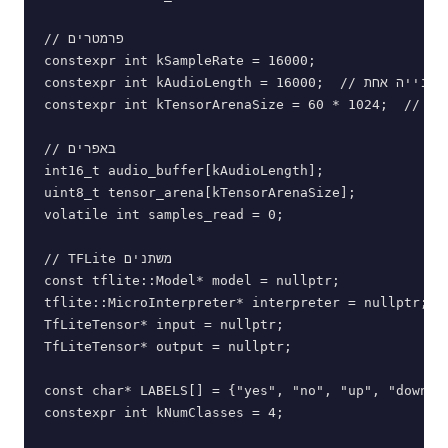
// פרמטרים

constexpr int kSampleRate = 16000;

constexpr int kAudioLength = 16000;  // שנייה אחת

constexpr int kTensorArenaSize = 60 * 1024;  // 6 לזיכרון עבודה
// באפרים

int16_t audio_buffer[kAudioLength];

uint8_t tensor_arena[kTensorArenaSize];

volatile int samples_read = 0;

// TFLite משתנים

const tflite::Model* model = nullptr;

tflite::MicroInterpreter* interpreter = nullptr;

TfLiteTensor* input = nullptr;

TfLiteTensor* output = nullptr;

const char* LABELS[] = {"yes", "no", "up", "down"};
constexpr int kNumClasses = 4;
