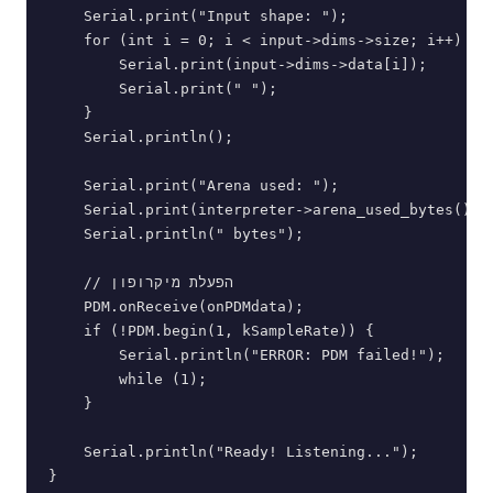
    Serial.print("Input shape: ");

    for (int i = 0; i < input->dims->size; i++) {

        Serial.print(input->dims->data[i]);

        Serial.print(" ");

    }

    Serial.println();

    Serial.print("Arena used: ");

    Serial.print(interpreter->arena_used_bytes());

    Serial.println(" bytes");

    // הפעלת מיקרופון

    PDM.onReceive(onPDMdata);

    if (!PDM.begin(1, kSampleRate)) {

        Serial.println("ERROR: PDM failed!");

        while (1);

    }

    Serial.println("Ready! Listening...");

}
