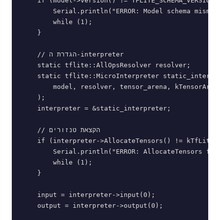
    if (model->version() != TFLITE_SCHEMA_VERSION) 
        Serial.println("ERROR: Model schema mismatc
        while (1);

    }

    // הגדרת ה-interpreter

    static tflite::AllOpsResolver resolver;

    static tflite::MicroInterpreter static_interpre
        model, resolver, tensor_arena, kTensorArena
    );

    interpreter = &static_interpreter;

    // הקצאת טנזורים

    if (interpreter->AllocateTensors() != kTfLiteOk
        Serial.println("ERROR: AllocateTensors fail
        while (1);

    }

    input = interpreter->input(0);

    output = interpreter->output(0);
