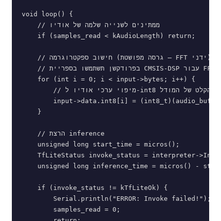
void loop() {

    // ממתינים לשנייה שלמה של אודיו

    if (samples_read < kAudioLength) return;

    // חישוב ספקטרוגרמה (גרסה מפושטת — FFT ידני)

    // בפרודקשן תשתמשו בספריית CMSIS-DSP עבור FFT אמיתי

    for (int i = 0; i < input->bytes; i++) {

        // מיפוי ערכי אודיו ל-int8 עבור הקלט של המודל

        input->data.int8[i] = (int8_t)(audio_buffer
    }

    // הרצת inference

    unsigned long start_time = micros();

    TfLiteStatus invoke_status = interpreter->Invok
    unsigned long inference_time = micros() - start
    if (invoke_status != kTfLiteOk) {

        Serial.println("ERROR: Invoke failed!");

        samples_read = 0;

        return;
