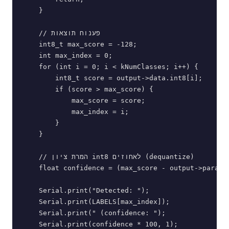
    }

    // פענוח תוצאות

    int8_t max_score = -128;

    int max_index = 0;

    for (int i = 0; i < kNumClasses; i++) {

        int8_t score = output->data.int8[i];

        if (score > max_score) {

            max_score = score;

            max_index = i;

        }

    }

    // המרת ציון int8 לאחוזים (dequantize)

    float confidence = (max_score - output->params.
    Serial.print("Detected: ");

    Serial.print(LABELS[max_index]);

    Serial.print(" (confidence: ");

    Serial.print(confidence * 100, 1);
