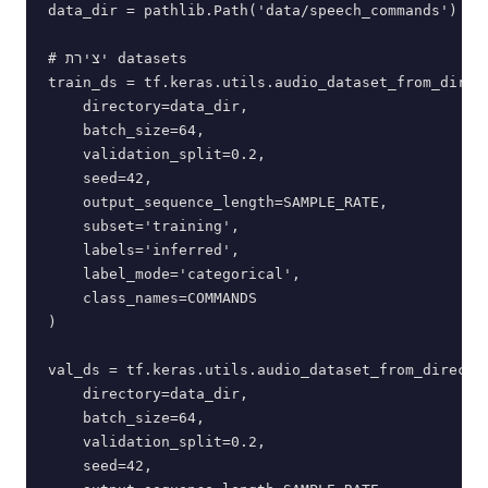
data_dir = pathlib.Path('data/speech_commands')

# יצירת datasets

train_ds = tf.keras.utils.audio_dataset_from_direct
    directory=data_dir,

    batch_size=64,

    validation_split=0.2,

    seed=42,

    output_sequence_length=SAMPLE_RATE,

    subset='training',

    labels='inferred',

    label_mode='categorical',

    class_names=COMMANDS

)

val_ds = tf.keras.utils.audio_dataset_from_director
    directory=data_dir,

    batch_size=64,

    validation_split=0.2,

    seed=42,
