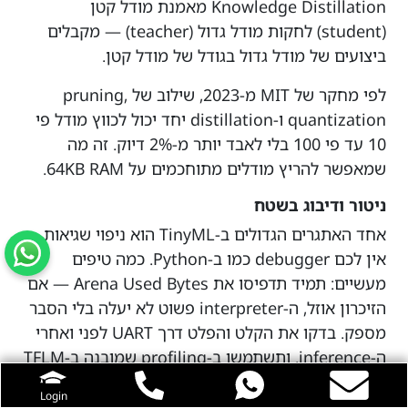
Knowledge Distillation מאמנת מודל קטן
(student) לחקות מודל גדול (teacher) — מקבלים
ביצועים של מודל גדול בגודל של מודל קטן.
לפי מחקר של MIT מ-2023, שילוב של pruning,
quantization ו-distillation יחד יכול לכווץ מודל פי
10 עד פי 100 בלי לאבד יותר מ-2% דיוק. זה מה
שמאפשר להריץ מודלים מתוחכמים על 64KB RAM.
ניטור ודיבוג בשטח
אחד האתגרים הגדולים ב-TinyML הוא ניפוי שגיאות.
אין לכם debugger כמו ב-Python. כמה טיפים
מעשיים: תמיד תדפיסו את Arena Used Bytes — אם
הזיכרון אוזל, ה-interpreter פשוט לא יעלה בלי הסבר
מספק. בדקו את הקלט והפלט דרך UART לפני ואחרי
ה-inference. ותשתמשו ב-profiling שמובנה ב-TFLM
כדי לזהות אופרטורים איטיים.
Login