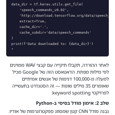
data_dir = tf.keras.utils.get_file(

    'speech_commands_v0.02',

    'http://download.tensorflow.org/data/speech_com
    extract=True,

    cache_dir='.',

    cache_subdir='data/speech_commands'

)

print(f'Data downloaded to: {data_dir}')

לאחר ההורדה, תקבלו תיקייה עם קבצי WAV ממוינים
לפי מילות מפתח. הדאטאסט הזה של Google מכיל
למעלה מ-100,000 דגימות של אנשים אמיתיים
שאומרים 35 מילים שונות — זה הסטנדרט בתעשייה
לפרויקטי keyword spotting.
שלב 2: אימון מודל בסיסי ב-Python
נבנה מודל CNN קטן שמסווג ספקטרוגרמות של אודיו.