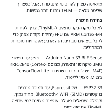
מתאימה מצוין לפרוטוטייפינג מהיר, אבל כשצריך
שליטה מלאה — TFLM נותנת יותר גמישות.
בחירת חומרה
לא כל מיקרו-בקר מתאים ל-TinyML. צריך לפחות
ARM Cortex-M4 עם FPU (יחידת נקודה צפה) כדי
לקבל ביצועים סבירים. הנה ארבע אפשרויות מוכחות
למתחילים:
Arduino Nano 33 BLE Sense — מגיע עם חיישני
IMU, מיקרופון ותאורה, מבוסס nRF52840 (Cortex-
M4F), ויש לו תמיכה רשמית ב-TensorFlow Lite
Micro. מצוין ללימוד.
ESP32-S3 — של Espressif, עם תמיכה מובנית
בווקטורים (SIMD), WiFi ו-Bluetooth, מחיר נמוך,
וקהילה ישראלית פעילה. אופציה מצוינת למי שרוצה
TinyML עם קישוריות.