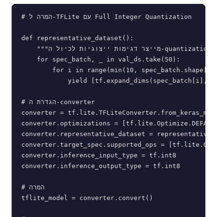
# המרה ל-TFLite עם Full Integer Quantization

def representative_dataset():

    """מייצר דגימות ייצוגיות לכיול ה-quantization"""

    for spec_batch, _ in val_ds.take(50):

        for i in range(min(10, spec_batch.shape[0])
            yield [tf.expand_dims(spec_batch[i], ax
# הגדרת ה-converter

converter = tf.lite.TFLiteConverter.from_keras_mode
converter.optimizations = [tf.lite.Optimize.DEFAULT
converter.representative_dataset = representative_d
converter.target_spec.supported_ops = [tf.lite.OpsS
converter.inference_input_type = tf.int8

converter.inference_output_type = tf.int8

# המרה

tflite_model = converter.convert()
