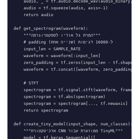
    audio, _ = tf.audio.decode_wav(audio_binary, de
    audio = tf.squeeze(audio, axis=-1)

    return audio

def get_spectrogram(waveform):

    """המרת גל אודיו לספקטרוגרמה"""

    # padding ל-16000 דגימות (שנייה אחת)

    input_len = SAMPLE_RATE

    waveform = waveform[:input_len]

    zero_padding = tf.zeros(input_len - tf.shape(wa
    waveform = tf.concat([waveform, zero_padding], 
    # STFT

    spectrogram = tf.signal.stft(waveform, frame_le
    spectrogram = tf.abs(spectrogram)

    spectrogram = spectrogram[..., tf.newaxis]

    return spectrogram

def create_tiny_model(input_shape, num_classes):

    """ארכיטקטורת CNN ממוזערת עבור TinyML"""

    model = tf.keras.Sequential([
