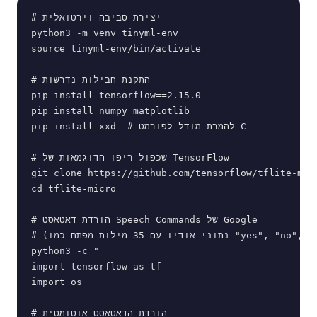
# יצירת סביבה וירטואלית

python3 -m venv tinyml-env

source tinyml-env/bin/activate

# התקנת חבילות נדרשות

pip install tensorflow==2.15.0

pip install numpy matplotlib

pip install xxd  # להמרת מודל לפורמט C

# שכפול ריפו הדוגמאות של TensorFlow

git clone https://github.com/tensorflow/tflite-micr
cd tflite-micro

# הורדת דאטאסט Speech Commands של Google

# (נתוני אודיו עם 35 מילות מפתח כמו "yes", "no", "up", "down")

python3 -c "

import tensorflow as tf

import os

# הורדת הדאטאסט אוטומטית
