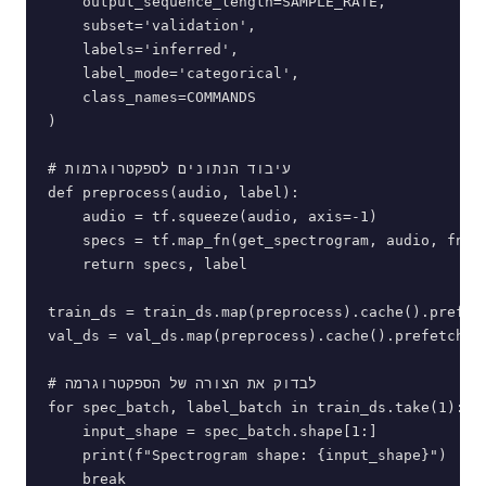
    output_sequence_length=SAMPLE_RATE,

    subset='validation',

    labels='inferred',

    label_mode='categorical',

    class_names=COMMANDS

)

# עיבוד הנתונים לספקטרוגרמות

def preprocess(audio, label):

    audio = tf.squeeze(audio, axis=-1)

    specs = tf.map_fn(get_spectrogram, audio, fn_ou
    return specs, label

train_ds = train_ds.map(preprocess).cache().prefetc
val_ds = val_ds.map(preprocess).cache().prefetch(tf
# לבדוק את הצורה של הספקטרוגרמה

for spec_batch, label_batch in train_ds.take(1):

    input_shape = spec_batch.shape[1:]

    print(f"Spectrogram shape: {input_shape}")

    break
