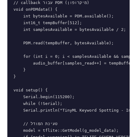
// callback עבור PDM (מיקרופון)

void onPDMdata() {

    int bytesAvailable = PDM.available();

    int16_t tempBuffer[512];

    int samplesAvailable = bytesAvailable / 2;

    PDM.read(tempBuffer, bytesAvailable);

    for (int i = 0; i < samplesAvailable && samples
        audio_buffer[samples_read++] = tempBuffer[i
    }

}

void setup() {

    Serial.begin(115200);

    while (!Serial);

    Serial.println("TinyML Keyword Spotting - Initi
    // טעינת המודל

    model = tflite::GetModel(g_model_data);
