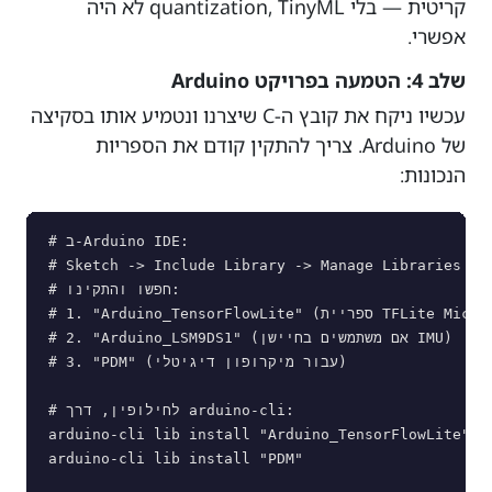
קריטית — בלי quantization, TinyML לא היה
אפשרי.
שלב 4: הטמעה בפרויקט Arduino
עכשיו ניקח את קובץ ה-C שיצרנו ונטמיע אותו בסקיצה
של Arduino. צריך להתקין קודם את הספריות
הנכונות:
# ב-Arduino IDE:

# Sketch -> Include Library -> Manage Libraries

# חפשו והתקינו:

# 1. "Arduino_TensorFlowLite" (ספריית TFLite Micro הרשמית)

# 2. "Arduino_LSM9DS1" (אם משתמשים בחיישן IMU)

# 3. "PDM" (עבור מיקרופון דיגיטלי)

# לחילופין, דרך arduino-cli:

arduino-cli lib install "Arduino_TensorFlowLite"

arduino-cli lib install "PDM"
