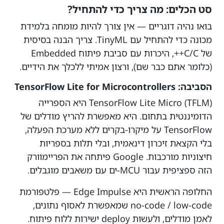
סט הכלים: מה צריך כדי להתחיל?
בואו נהיה דוגריים — אין צורך להיות מומחה בלמידת
מכונה כדי להתחיל עם TinyML. צריך הבנה בסיסית
של C/C++, היכרות עם סביבת פיתוח Embedded
(כלומר אתם כבר שם), ורצון אמיתי ללכלך את הידיים.
הסביבה: TensorFlow Lite for Microcontrollers
TensorFlow Lite Micro (TFLM) היא הספרייה
הדומיננטית בתחום. היא מאפשרת להריץ מודלים של
TensorFlow על מיקרו-בקרים ללא מערכת הפעלה,
בלי הקצאת זיכרון דינאמית, ובלי תלות בספריות
חיצוניות מורכבות. Google פיתחה את הפריימוורק
הזה ספציפית עבור MCU-ים עם משאבים מוגבלים.
החלופה הראשית היא Edge Impulse — פלטפורמת
no-code / low-code שמאפשרת לאסוף נתונים,
לאמן מודלים, ולעשות deploy ישירות ללוח פיתוח.