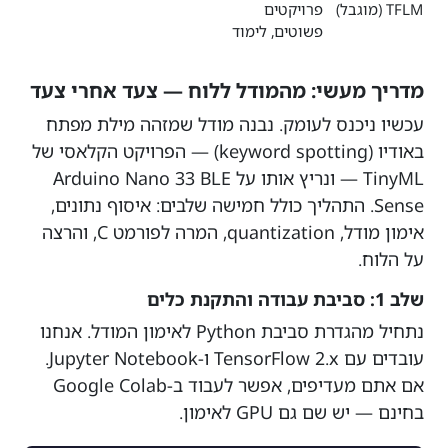
TFLM (מוגבל)
פרויקטים
פשוטים, לימוד
מדריך מעשי: מהמודל ללוח — צעד אחרי צעד
עכשיו ניכנס לעומק. נבנה מודל שמזהה מילת מפתח
באודיו (keyword spotting) — הפרויקט הקלאסי של
TinyML — ונריץ אותו על Arduino Nano 33 BLE
Sense. התהליך כולל חמישה שלבים: איסוף נתונים,
אימון מודל, quantization, המרה לפורמט C, והרצה
על הלוח.
שלב 1: סביבת עבודה והתקנת כלים
נתחיל מהגדרת סביבת Python לאימון המודל. אנחנו
עובדים עם TensorFlow 2.x ו-Jupyter Notebook.
אם אתם מעדיפים, אפשר לעבוד ב-Google Colab
בחינם — יש שם גם GPU לאימון.