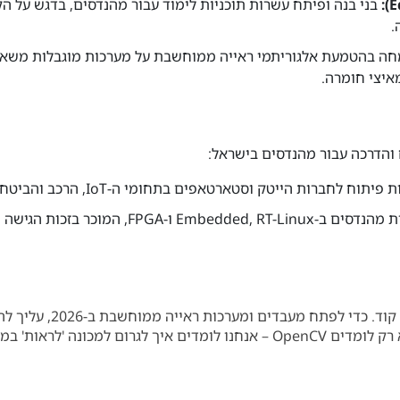
בני בנה ופיתח עשרות תוכניות לימוד עבור מהנדסים, בדגש על הק
ה בהטמעת אלגוריתמי ראייה ממוחשבת על מערכות מוגבלות משא
 והדרכה עבור מהנדסים בישראל:
ח לחברות הייטק וסטארטאפים בתחומי ה-IoT, הרכב והביטחון.
המוסד המוביל להכשרת מהנדסים ב-Embedded, RT-Linux ו-FPGA, 
"המהנדס המודרני לא יכול להסתפק רק בכתיבת קוד. כדי לפתח מ
הסיליקון מגיב לכל פקודה. בקורס הזה, אנחנו לא רק לומדים OpenCV – אנחנו לומדים איך לגרום למכונה 