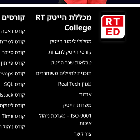
מכללת הייטק RT
קורסים 
College
קורס דאטה 
מסלולי לימוד הייטק
קורס למידת מ
קורסי הייטק לחברות
קורס סייבר
טבלאות שכר הייטק
קורס פייתון
תוכנית לחיילים משוחררים
קורס Devops
מגזין Real Tech
קורס SQL
אודות
קורס Fullstack
משרות הייטק
קורס לינוקס
ISO-9001 – מערכת ניהול
קורס Real Time
איכות
קורס ניהול 
צור קשר