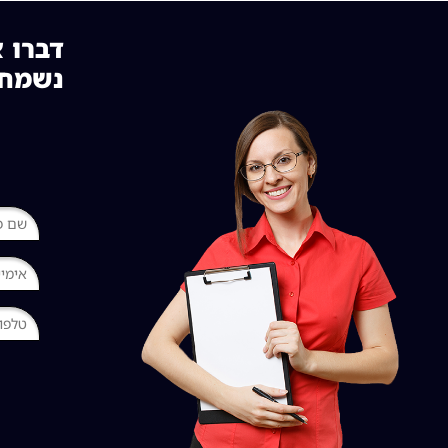
דברו א
נשמח 