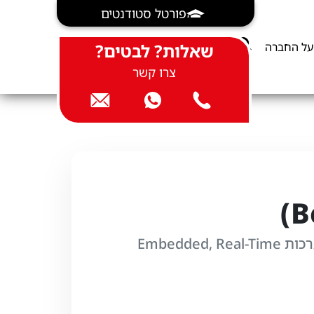
פורטל סטודנטים
על החברה
שאלות? לבטים?
צרו קשר
מנכ"ל ומייסד Real Time Group | מומחה למערכות Embedded, Real-Time