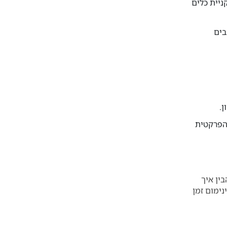
ניית כלים
בים
המוכר בזכות הגישה הפרקטית
עבדים ומערכות ראייה ממוחשבת ב-2026, עליך להבין איך
'לראות' במינימום זמן