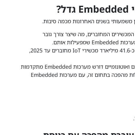
ל?
ול במספר המכשירים המחוברים, מה שיצר צורך גובר
לות אותם.
לפי מחקר של חברת IDC, צפויים להיות כ-41.6 מיליארד מכשירי IoT מחוברים עד 2025,
בתעשיית הרכב, המעבר לרכבים חשמליים ואוטונומיים דורש מערכות Embedded מתקדמות
יותר. חברות כמו Tesla ו-Waymo מובילות מהפכה בתחום זה, עם מערכות Embedded