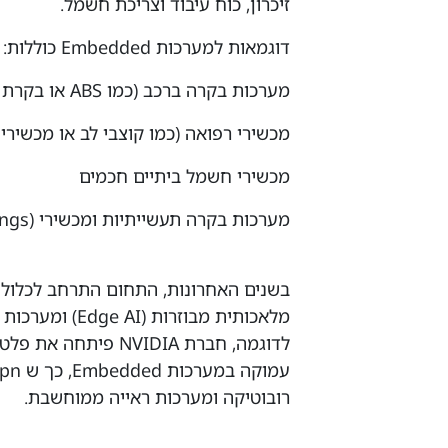
זיכרון, כוח עיבוד וצריכת חשמל.
דוגמאות למערכות Embedded כוללות:
מערכות בקרה ברכב (כמו ABS או בקרת שיוט)
מכשירי רפואה (כמו קוצבי לב או מכשירי MRI)
מכשירי חשמל ביתיים חכמים
מערכות בקרה תעשייתיות ומכשירי IoT (Internet of Things)
בשנים האחרונות, התחום התרחב לכלול ג
מלאכותית מבוזרות (Edge AI) ומערכות אוטונומיות מתקדמות.
רובוטיקה ומערכות ראייה ממוחשבת.