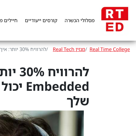
מסלולי הכשרה
קורסים ייעודיים
חיילים מ
Real Time College
מגזין Real Tech
להרוויח 30% יותר: איך מעבר לפיתוח Embedded יכול לשדרג את השכר והקריירה שלך
להרוו
bedded
שלך