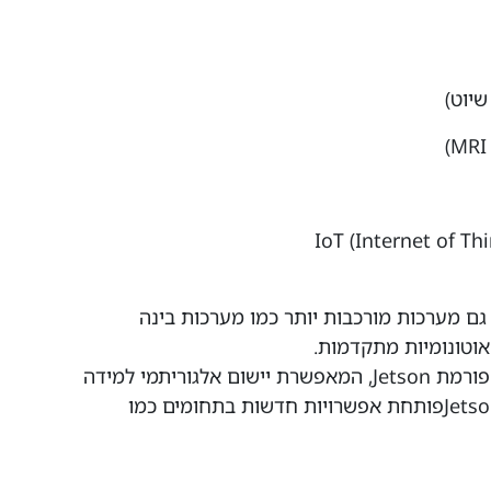
ם מערכות מורכבות יותר כמו מערכות בינה
לדוגמה, חברת NVIDIA פיתחה את פלטפורמת Jetson, המאפשרת יישום אלגוריתמי למידה
עמוקה במערכות Embedded, כך ש Jetsopnפותחת אפשרויות חדשות בתחומים כמו