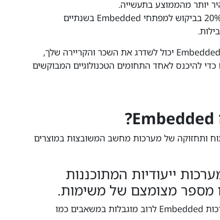
בישראל, המגמה דומה, עם עלייה של כ-20% בביקוש למפתחי Embedded בשנתיים
ילות.
במאמר הבא נסביר כיצד מעבר לפיתוח Embedded יכול לשדרג את השכר והקריירה שלך,
כדי להיכנס לאחד התחומים הטכנולוגיים המבוקשים
?
לתכנון, פיתוח ותחזוקה של מערכות מחשב המשובצות במוצרים
Embedded הן מערכות ייעודיות המתוכננות
 מספר מצומצם של משימות.
בניגוד למחשבים אישיים או שרתים, מערכות Embedded לרוב מוגבלות במשאבים כמו