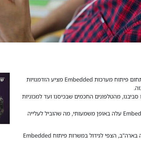
בעולם הטכנולוגיה המתפתח במהירות, תחום פיתוח מערכות Embedded מציע הזדמנויות
ה.
ת בכל מקום סביבנו, מהטלפונים החכמים שבכיסנו ועד למכוניות
בשנים האחרונות, הביקוש למפתחי Embedded עלה באופן משמעותי, מה שהוביל לעלייה
לפי נתוני הלשכה המרכזית לסטטיסטיקה בארה"ב, הצפי לגידול במשרות פיתוח Embedded