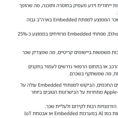
Embed דורש מומחיות ייחודית וידע מעמיק בחומרה ותוכנה, מה שהופך
לפי סקר השכר של אתר Glassdoor, השכר הממוצע למפתח Embedded בארה"ב גבוה
בישראל, על פי נתוני חברת ההשמה Ethosia, מפתחי Embedded מרוויחים בממוצע כ-25%
Embedd לעיתים קרובות משמשות ביישומים קריטיים, מה שמצדיק שכר
Embedded בתעשיית הרכב או בתחום הרפואי נדרשים לעמוד בתקנים
ות, מה שמשתקף בשכרם.
בנוסף, עם הגידול בשוק ה-IoT והמכשירים החכמים, הביקוש למפתחי Embedded עולה על
ההיצע. חברות כמו Google, Amazon ו-Apple מתחרות על הכישרונות הטובים ביותר
מנויות רבות לקידום ולעליית שכר.
מפתחים שמתמחים בטכנולוגיות מתקדמות כמו AI במערכות Embedded או אבטחת IoT