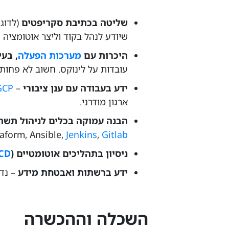
שליטה בכתיבת סקריפטים
(לדוג'
שיודע לנהל בקוד וליצר אוטומציה
היכרות עם
מערכות הפעלה
, בעיקר
עובדות על לינוקס. חשוב לא פחות
ידע בעבודה עם ענן ציבורי
–
GCP
ארגון מודרני.
הבנה עמוקה בכלים לניהול תשתיות, קונטי
raform, Ansible,
Jenkins
,
Gitlab
ניסיון בתהליכים אוטומטיים (
/CD
ידע
ברשתות
ו
אבטחת מידע
– נד
השכלה וההכשרה