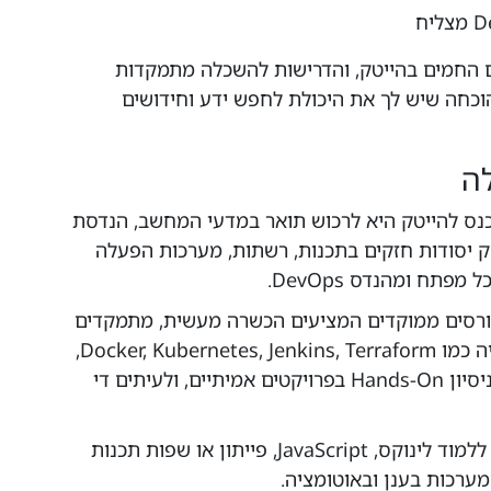
 התחומים החמים בהייטק, והדרישות להשכלה מתמקדות
וכחה שיש לך את היכולת לחפש ידע וחידושים
ה
נס להייטק היא לרכוש תואר במדעי המחשב, הנדסת
 יסודות חזקים בתכנות, רשתות, מערכות הפעלה
פתח ומהנדס DevOps.
ים: ישנם קורסים ממוקדים המציעים הכשרה מעשית, מתמקדים
בכלים וסביבות מהמובילות בתעשייה כמו Docker, Kubernetes, Jenkins, Terraform,
ענן ועוד. בקורסים אלו רוכשים גם ניסיון Hands-On בפרויקטים אמיתיים, ולעיתים די
קורסים/הכשרות משלימות: מומלץ ללמוד לינוקס, JavaScript, פייתון או שפות תכנות
מערכות בענן ובאוטומציה.