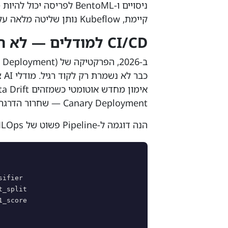
קיימת, Kubeflow נותן שליטה מלאה על כל ה-Pipeline.
CI/CD למודלים — לא רק לקוד
ב-2026, הפרקטיקה ש
Canary Deployment — שחרור הדרגתי למשתמשים אמיתיים.
הנה דוגמה ל-Pipeline פשוט של MLOps באמצעות Python ו-MLflow:
ifier

_split

_score
