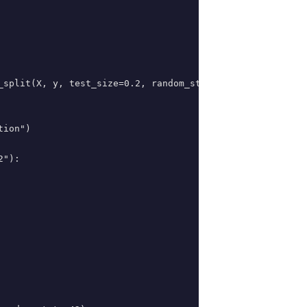
_split(X, y, test_size=0.2, random_state=42)

ion")

"):
