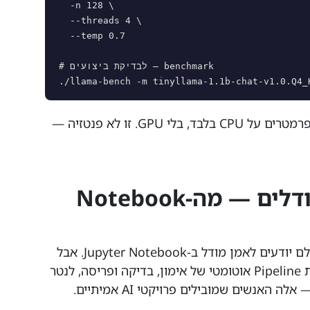
  -n 128 \

  --threads 4 \

  --temp 0.7

# לבדיקת ביצועים — benchmark

./llama-bench -m tinyllama-1.1b-chat-v1.0.Q4_
שימו לב: הרצנו מודל שפה של מיליארד פרמטרים על CPU בלבד, בלי GPU. זו לא פנטזיה —
2. MLOps ופריסת מודלים — מה-Notebook
זה הכישור שהכי חסר בשוק הישראלי. כולם יודעים לאמן מודל ב-Jupyter Notebook. אבל
מי שיודע לעטוף את המודל ב-API, לבנות Pipeline אוטומטי של אימון, בדיקה ופריסה, לנטר