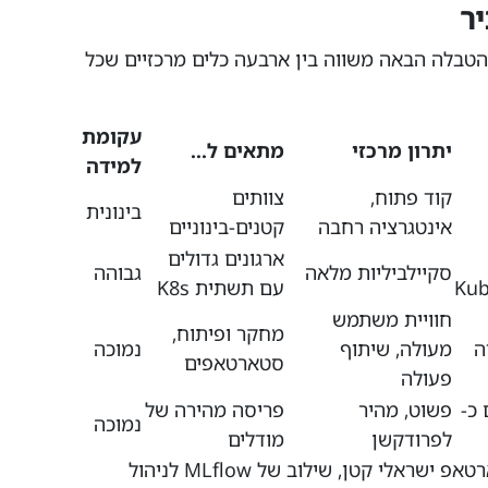
מטורף. הטבלה הבאה משווה בין ארבעה כלים מרכזיים שכל
עקומת
יתרון מרכזי
מתאים ל...
למידה
קוד פתוח,
צוותים
בינונית
אינטגרציה רחבה
קטנים-בינוניים
ארגונים גדולים
סקיילביליות מלאה
גבוהה
עם תשתית K8s
חוויית משתמש
מחקר ופיתוח,
ה
מעולה, שיתוף
נמוכה
סטארטאפים
פעולה
 כ-
פשוט, מהיר
פריסה מהירה של
נמוכה
לפרודקשן
מודלים
הבחירה בין הכלים תלויה בהקשר. בסטארטאפ ישראלי קטן, שילוב של MLflow לניהול