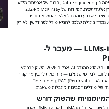
פריסה על Edge ו-Cloud (MLOps), שליטה ב-Data Engineering, הבנה של אבטחת מידע
ייעודית ל-AI, וחשיבה מערכתית — לא רק אלגוריתמית. לפי דוח של McKinsey מ-2024,
 שהטמיעו AI בפועל, הכישלון לא נבע מהמודל אלא מהתשתית סביבו.
המסקנה ברורה: הערך שלכם כמפתחי AI נמדד ביכולת שלכם להביא מודל לפרודקשן, לא רק
1. מודלים גנרטיביים ו-LLMs — מעבר ל-
P
בואו נהיה כנים: כל מי שכותב Prompt חושב שהוא מהנדס AI. אבל ב-2026, השוק כבר לא
לוונטי לבין מי שנעלם — זו היכולת להבין מה קורה
מתחת למכסה של המודלים הגדולים, ולדעת לעשות Fine-tuning, RAG (Retrieval
Fine-tuning הוא תהליך שבו לוקחים מודל שפה קיים (כמו LLaMA או Mistral) ומאמנים