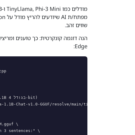
שווים זהב.
Edge:
pp

a-1.1B-Chat-v1.0-GGUF/resolve/main/tinyllama-1.1b-chat-v1
.gguf \

 3 sentences:" \
