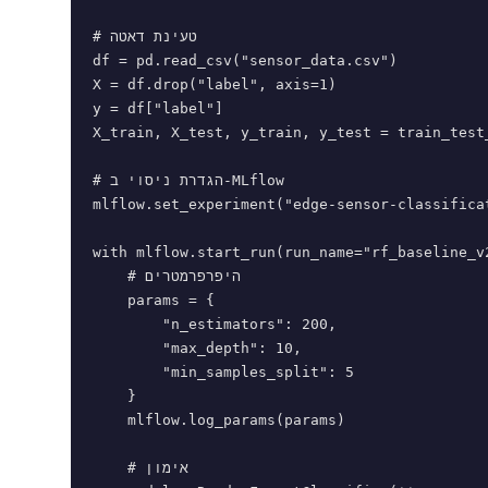
# טעינת דאטה

df = pd.read_csv("sensor_data.csv")

X = df.drop("label", axis=1)

y = df["label"]

X_train, X_test, y_train, y_test = train_test
# הגדרת ניסוי ב-MLflow

mlflow.set_experiment("edge-sensor-classificat
with mlflow.start_run(run_name="rf_baseline_v2
    # היפרפרמטרים

    params = {

        "n_estimators": 200,

        "max_depth": 10,

        "min_samples_split": 5

    }

    mlflow.log_params(params)

    # אימון
