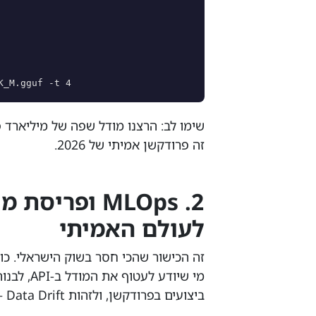
K_M.gguf -t 4
זה פרודקשן אמיתי של 2026.
לעולם האמיתי
ביצועים בפרודקשן, ולזהות Data Drift — אלה האנשים שמובילים פרויקטי AI אמיתיים.