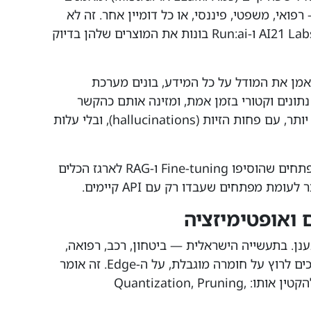
אי, משפטי, פיננסי, או כל דומיין אחר. זה לא
שיחה תיאורטית. חברות ישראליות כמו AI21 Labs ו-Run:ai בונות את המוצרים שלהן בדיוק
לאמן את המודל על כל המידע, בונים מערכת
תונים וקטורי בזמן אמת, ומזינה אותם כהקשר
לשאילתה. התוצאה — תשובות מדויקות יותר, עם פחות הזיות (hallucinations), ובלי עלות
לפי סקר של Stack Overflow 2024, מפתחים שהוסיפו Fine-tuning ו-RAG לארגז הכלים
 ואופטימיזציה
כל פרויקט AI רץ על GPU cluster בענן. בתעשייה הישראלית — ביטחון, רכב, רפואה,
חקלאות — הרבה מאוד מהפתרונות צריכים לרוץ על חומרה מוגבלת, על ה-Edge. זה אומר
שאתם חייבים לדעת לקחת מודל גדול ולהקטין אותו: Quantization, Pruning,