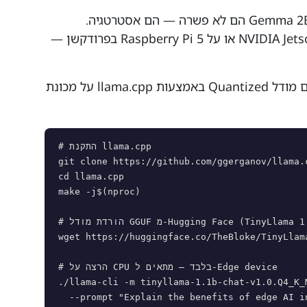
מודלים כמו TinyLlama, Phi-3 Mini ו-Gemma 2B הם לא פשרה — הם אסטרטגיה.
מפתח/ת AI שיודעים להריץ מודל על NVIDIA Jetson או על Raspberry Pi 5 בפרודקשן —
הנה דוגמה קונקרטית: כך טוענים ומריצים מודל Quantized באמצעות llama.cpp על מכונת
# התקנת llama.cpp

git clone https://github.com/ggerganov/llama.c
cd llama.cpp

make -j$(nproc)

# הורדת מודל GGUF מ-Hugging Face (TinyLlama 1.1B בגודל 4-bit)

wget https://huggingface.co/TheBloke/TinyLlam
# הרצה על CPU בלבד — מתאים ל-Edge device

./llama-cli -m tinyllama-1.1b-chat-v1.0.Q4_K_M
  --prompt "Explain the benefits of edge AI in