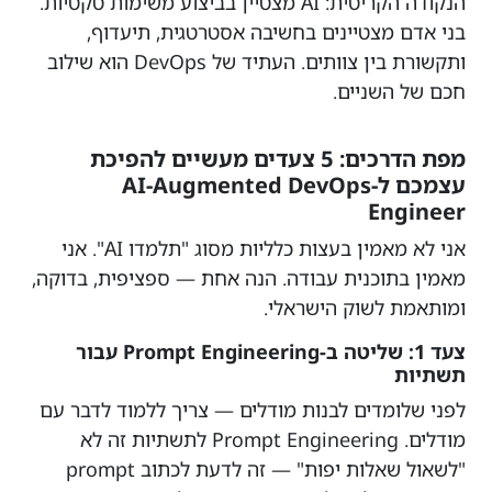
הנקודה הקריטית: AI מצטיין בביצוע משימות טקטיות.
בני אדם מצטיינים בחשיבה אסטרטגית, תיעדוף,
ותקשורת בין צוותים. העתיד של DevOps הוא שילוב
חכם של השניים.
מפת הדרכים: 5 צעדים מעשיים להפיכת
עצמכם ל-AI-Augmented DevOps
Engineer
אני לא מאמין בעצות כלליות מסוג "תלמדו AI". אני
מאמין בתוכנית עבודה. הנה אחת — ספציפית, בדוקה,
ומותאמת לשוק הישראלי.
צעד 1: שליטה ב-Prompt Engineering עבור
תשתיות
לפני שלומדים לבנות מודלים — צריך ללמוד לדבר עם
מודלים. Prompt Engineering לתשתיות זה לא
"לשאול שאלות יפות" — זה לדעת לכתוב prompt