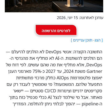
עודכן לאחרונה: 15 יוני, 2026
לפרטים והרשמה
התשובה הקצרה: אנשי DevOps לא הולכים להיעלם —
הם הולכים להשתנות. ה-AI לא מחליף את מהנדסי ה-
DevOps, אלא מחליף את
מה שהם עושים
. לפי דוח של
Gartner משנת 2024, עד 2027 כ-75% מארגוני הענן
יאמצו פלטפורמות AIOps כחלק מרכזי מתשתיות
התפעול שלהם. המשמעות? מי שממשיך לעבוד רק עם
סקריפטים ידניים וצינורות CI/CD סטטיים — יישאר
מאחור. אבל מי שילמד לנצל AI ככלי מכפיל כוח בתוך
ה-pipeline — יהפוך לבלתי ניתן להחלפה. המדריך