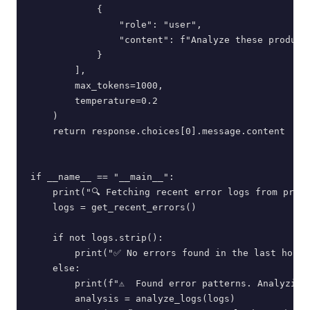
            {

                "role": "user",

                "content": f"Analyze these producti
            }

        ],

        max_tokens=1000,

        temperature=0.2

    )

    return response.choices[0].message.content

if __name__ == "__main__":

    print("🔍 Fetching recent error logs from produ
    logs = get_recent_errors()

    if not logs.strip():

        print("✅ No errors found in the last hour.
    else:

        print(f"⚠️  Found error patterns. Analyzing
        analysis = analyze_logs(logs)
