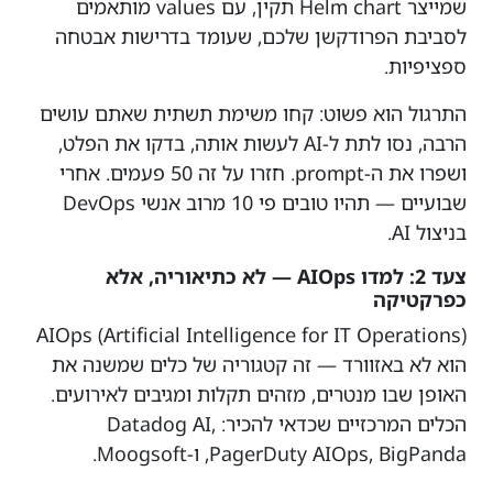
שמייצר Helm chart תקין, עם values מותאמים
לסביבת הפרודקשן שלכם, שעומד בדרישות אבטחה
ספציפיות.
התרגול הוא פשוט: קחו משימת תשתית שאתם עושים
הרבה, נסו לתת ל-AI לעשות אותה, בדקו את הפלט,
ושפרו את ה-prompt. חזרו על זה 50 פעמים. אחרי
שבועיים — תהיו טובים פי 10 מרוב אנשי DevOps
בניצול AI.
צעד 2: למדו AIOps — לא כתיאוריה, אלא
כפרקטיקה
AIOps (Artificial Intelligence for IT Operations)
הוא לא באזוורד — זה קטגוריה של כלים שמשנה את
האופן שבו מנטרים, מזהים תקלות ומגיבים לאירועים.
הכלים המרכזיים שכדאי להכיר: Datadog AI,
PagerDuty AIOps, BigPanda, ו-Moogsoft.