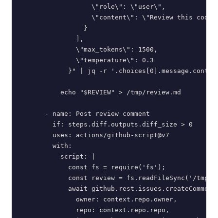
                  \"role\": \"user\",

                  \"content\": \"Review this code 
                }

              ],

              \"max_tokens\": 1500,

              \"temperature\": 0.3

            }" | jq -r '.choices[0].message.content
          echo "$REVIEW" > /tmp/review.md

      - name: Post review comment

        if: steps.diff.outputs.diff_size > 0

        uses: actions/github-script@v7

        with:

          script: |

            const fs = require('fs');

            const review = fs.readFileSync('/tmp/re
            await github.rest.issues.createComment(
              owner: context.repo.owner,

              repo: context.repo.repo,
