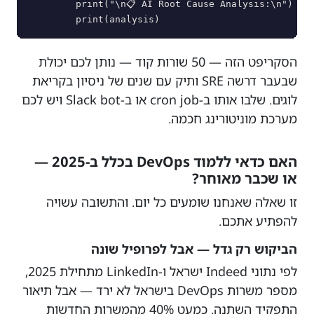
        print("\n📋 AI Root Cause Analysis:\n")

הסקריפט הזה — 50 שורות קוד — נותן לכם יכולת
שבעבר דרשה SRE ותיק עם שנים של ניסיון בקריאת
לוגים. שלבו אותו ב-cron job או ב-Slack bot ויש לכם
מערכת מוניטורינג חכמה.
האם כדאי ללמוד DevOps בכלל ב-2025 —
או שכבר מאוחר?
זו שאלה שאנחנו שומעים כל יום. והתשובה עשויה
להפתיע אתכם.
הביקוש רק גדל — אבל לפרופיל שונה
לפי נתוני Indeed ישראל ו-LinkedIn מתחילת 2025,
מספר משרות DevOps בישראל לא ירד — אבל תיאור
התפקיד השתנה. כמעט 40% מהמשרות החדשות