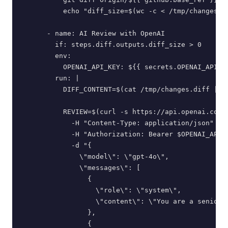
          echo "diff_size=$(wc -c < /tmp/changes.di
      - name: AI Review with OpenAI

        if: steps.diff.outputs.diff_size > 0

        env:

          OPENAI_API_KEY: ${{ secrets.OPENAI_API_KE
        run: |

          DIFF_CONTENT=$(cat /tmp/changes.diff | he
          REVIEW=$(curl -s https://api.openai.com/v
            -H "Content-Type: application/json" \

            -H "Authorization: Bearer $OPENAI_API_K
            -d "{

              \"model\": \"gpt-4o\",

              \"messages\": [

                {

                  \"role\": \"system\",

                  \"content\": \"You are a senior 
                },

                {
