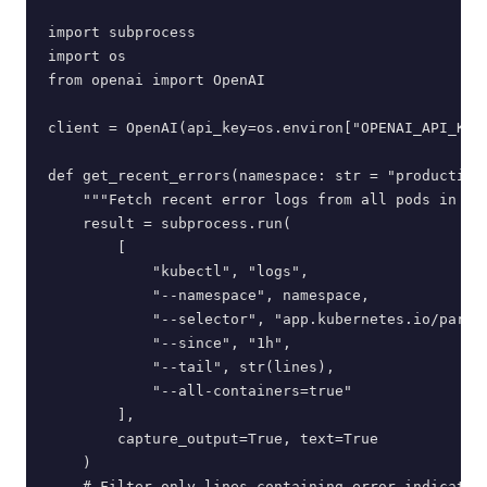
import subprocess

import os

from openai import OpenAI

client = OpenAI(api_key=os.environ["OPENAI_API_KEY"
def get_recent_errors(namespace: str = "production"
    """Fetch recent error logs from all pods in a n
    result = subprocess.run(

        [

            "kubectl", "logs",

            "--namespace", namespace,

            "--selector", "app.kubernetes.io/part-o
            "--since", "1h",

            "--tail", str(lines),

            "--all-containers=true"

        ],

        capture_output=True, text=True

    )

    # Filter only lines containing error indicators