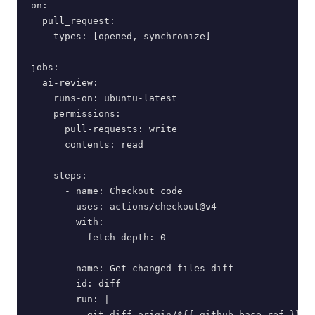
on:

  pull_request:

    types: [opened, synchronize]

jobs:

  ai-review:

    runs-on: ubuntu-latest

    permissions:

      pull-requests: write

      contents: read

    steps:

      - name: Checkout code

        uses: actions/checkout@v4

        with:

          fetch-depth: 0

      - name: Get changed files diff

        id: diff

        run: |

          git diff origin/${{ github.base_ref }}...