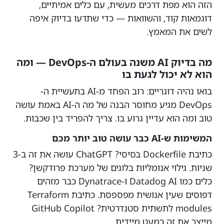
הזה הוא מפת דרכים מעשית, עם כלים אמיתיים,
דוגמאות קוד, והשוואות — כדי שתדעו בדיוק איפה
לשים את המאמץ.
מה בדיוק AI משנה בעולם ה-DevOps — ומה
הוא לא יכול לגעת בו
בואו נהיה דוגריים: רוב הפחד מ-AI בתעשיית ה-
DevOps מגיע מחוסר הבנה של מה ה-AI באמת עושה
טוב ומה הוא עדיין גרוע בו. צריך להפריד בין שכבות.
המשימות ש-AI כבר עושה טוב יותר מכם
כתיבת Dockerfile בסיסי? ChatGPT עושה את זה ב-3
שניות. גילוי אנומליות בלוגים של מערכת פרודקשן?
כלים כמו Datadog AI ו-Dynatrace כבר מזהים
דפוסים שעין אנושית מפספסת. כתיבת Terraform
modules לתשתית סטנדרטית? GitHub Copilot
מייצר את זה כמעט מיידית.