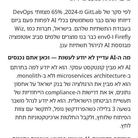
לפי סקר של GitLab מ-2024, 65% מצוותי DevOps
דיווחו שהם כבר משתמשים בכלי AI לפחות פעם ביום
בעבודת התשתיות שלהם. בישראל, חברות כמו Wiz,
Firefly ו-env0 כבר בנו מוצרים שלמים סביב אוטומציה
מבוססת AI לניהול תשתיות ענן.
מה ה-AI עדיין לא יודע לעשות — וכאן אתם נכנסים
AI לא מבין קונטקסט עסקי. הוא לא יודע למה בחרתם
ב-microservices architecture ולא ב-monolith.
הוא לא מבין את הרגולציה של בנק ישראל על אחסון
נתונים, או את דרישות ה-compliance הייחודיות של
תעשיית הביטחון הישראלית. הוא לא יודע לנהל משבר
בשעה 3 בלילה כשהפרודקשן נופל, לתקשר עם צוות
הפיתוח שלוחץ, ולקבל החלטות ארכיטקטוניות תחת
לחץ.