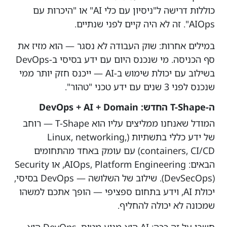
כוללות דרישה ל"ניסיון עם כלי AI" או "היכרות עם
AIOps". זה לא היה קיים לפני שנתיים.
במילים אחרות: שוק העבודה לא נסגר — הוא מזיז את
סף הכניסה. מי שנכנס היום עם ידע בסיסי ב-DevOps
בשילוב עם יכולת שימוש ב-AI — ייכנס חזק יותר ממי
שנכנס לפני 3 שנים עם ידע טכני "טהור".
ה-T-Shape החדש: DevOps + AI + Domain
המודל שאנחנו ממליצים עליו הוא T-Shape — רוחב
של ידע כללי בתשתיות (Linux, networking,
containers, CI/CD) עם עומק באחד מהתחומים
הבאים: AIOps, Platform Engineering, או Security
(DevSecOps). שילוב של השלושה — DevOps בסיסי,
יכולת AI, וידע בתחום ספציפי — הופך אתכם למשהו
שמכונה לא יכולה להחליף.
חשבו על זה ככה: AI הוא מנוע מטוס. DevOps הוא