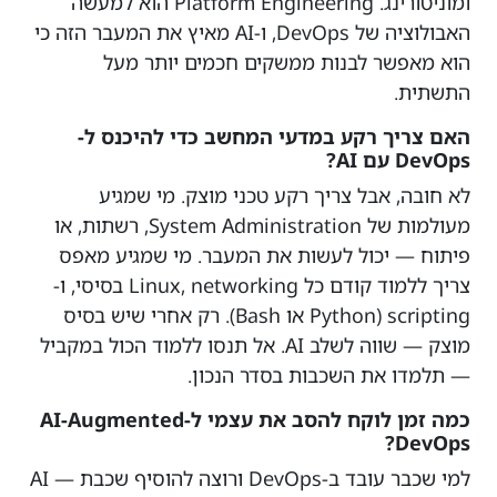
ומוניטורינג. Platform Engineering הוא למעשה
האבולוציה של DevOps, ו-AI מאיץ את המעבר הזה כי
הוא מאפשר לבנות ממשקים חכמים יותר מעל
התשתית.
האם צריך רקע במדעי המחשב כדי להיכנס ל-
DevOps עם AI?
לא חובה, אבל צריך רקע טכני מוצק. מי שמגיע
מעולמות של System Administration, רשתות, או
פיתוח — יכול לעשות את המעבר. מי שמגיע מאפס
צריך ללמוד קודם כל Linux, networking בסיסי, ו-
scripting (Python או Bash). רק אחרי שיש בסיס
מוצק — שווה לשלב AI. אל תנסו ללמוד הכול במקביל
— תלמדו את השכבות בסדר הנכון.
כמה זמן לוקח להסב את עצמי ל-AI-Augmented
DevOps?
למי שכבר עובד ב-DevOps ורוצה להוסיף שכבת AI —