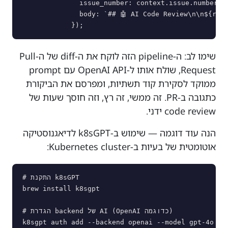
              issue_number: context.issue.number,

              body: `## 🤖 AI Code Review\n\n${revi
שימו לב: ה-pipeline הזה לוקח את ה-diff של ה-Pull
Request, שולח אותו ל-OpenAI API עם prompt
ממוקד לסקירת קוד תשתיות, ומפרסם את הביקורת
כתגובה ב-PR. זה ממשי, זה רץ, וזה חוסך שעות של
code review ידני.
הנה עוד דוגמה — שימוש ב-k8sGPT לדיאגנוסטיקה
אוטומטית של בעיות ב-Kubernetes cluster:
# התקנת k8sGPT

brew install k8sgpt

# הגדרת backend של AI (OpenAI כדוגמה)

k8sgpt auth add --backend openai --model gpt-4o
