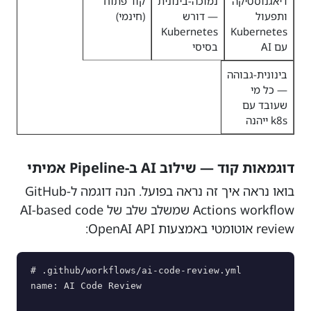
דיאגנוסטיקה
נמוכה-בינונית
קוד פתוח
ותפעול
— דורש
(חינמי)
Kubernetes
Kubernetes
עם AI
בסיסי
בינונית-גבוהה
— כל מי
שעובד עם
k8s ייהנה
דוגמאות קוד — שילוב AI ב-Pipeline אמיתי
בואו נראה איך זה נראה בפועל. הנה דוגמה ל-GitHub
Actions workflow שמשלב שלב של AI-based code
review אוטומטי באמצעות OpenAI API:
# .github/workflows/ai-code-review.yml

name: AI Code Review
