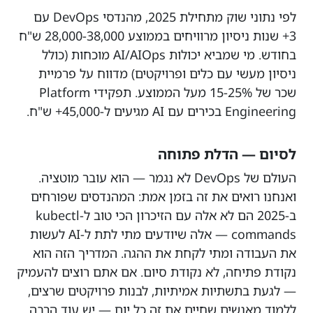
לפי נתוני שוק מתחילת 2025, מהנדסי DevOps עם
3+ שנות ניסיון מרוויחים בממוצע 28,000-38,000 ש"ח
בחודש. מי שמביא יכולות AI/AIOps מוכחות (כולל
ניסיון מעשי עם כלים ופרויקטים) מדווח על פרמיית
שכר של 15-25% מעל הממוצע. תפקידי Platform
Engineering בכירים עם AI מגיעים ל-45,000+ ש"ח.
לסיום — הדלת פתוחה
העולם של DevOps לא נגמר — הוא עובר מוטציה.
ואנחנו רואים את זה בזמן אמת: המהנדסים שפורחים
ב-2025 הם לא אלה עם הזיכרון הכי טוב ל-kubectl
commands — אלה שיודעים
מתי
לתת ל-AI לעשות
את העבודה ו
מתי
לקחת את ההגה. המדריך הזה הוא
נקודת פתיחה, לא נקודת סיום. אם אתם רוצים להעמיק
— לגעת בתשתיות אמיתיות, לבנות פרויקטים שרצים,
ללמוד מאנשים שחיים את זה כל יום — יש עוד הרבה