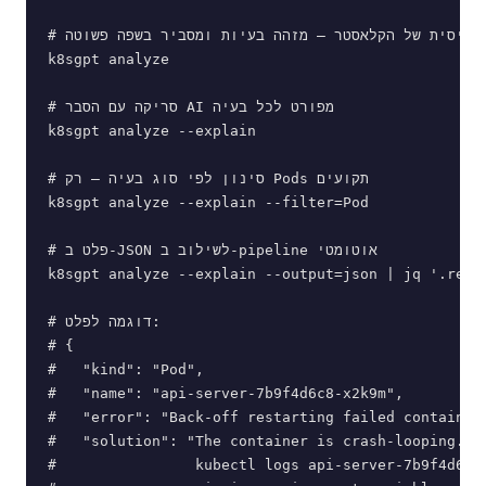
# סריקה בסיסית של הקלאסטר — מזהה בעיות ומסביר בשפה פשוטה

k8sgpt analyze

# סריקה עם הסבר AI מפורט לכל בעיה

k8sgpt analyze --explain

# סינון לפי סוג בעיה — רק Pods תקועים

k8sgpt analyze --explain --filter=Pod

# פלט ב-JSON לשילוב ב-pipeline אוטומטי

k8sgpt analyze --explain --output=json | jq '.resu
# דוגמה לפלט:

# {

#   "kind": "Pod",

#   "name": "api-server-7b9f4d6c8-x2k9m",

#   "error": "Back-off restarting failed container"
#   "solution": "The container is crash-looping. Ch
#                kubectl logs api-server-7b9f4d6c8-