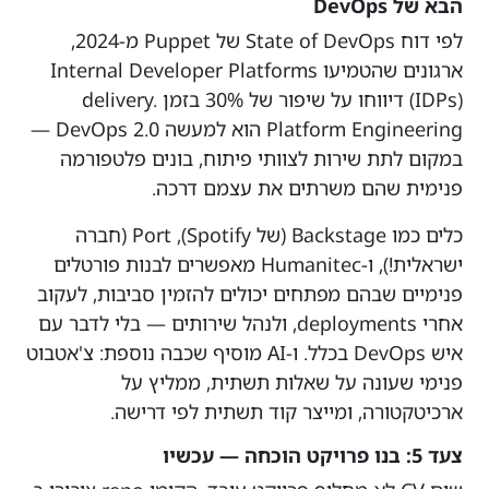
הבא של DevOps
לפי דוח State of DevOps של Puppet מ-2024,
ארגונים שהטמיעו Internal Developer Platforms
(IDPs) דיווחו על שיפור של 30% בזמן delivery.
Platform Engineering הוא למעשה DevOps 2.0 —
במקום לתת שירות לצוותי פיתוח, בונים פלטפורמה
פנימית שהם משרתים את עצמם דרכה.
כלים כמו Backstage (של Spotify), Port (חברה
ישראלית!), ו-Humanitec מאפשרים לבנות פורטלים
פנימיים שבהם מפתחים יכולים להזמין סביבות, לעקוב
אחרי deployments, ולנהל שירותים — בלי לדבר עם
איש DevOps בכלל. ו-AI מוסיף שכבה נוספת: צ'אטבוט
פנימי שעונה על שאלות תשתית, ממליץ על
ארכיטקטורה, ומייצר קוד תשתית לפי דרישה.
צעד 5: בנו פרויקט הוכחה — עכשיו