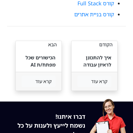
קורס Full Stack
קורס בניית אתרים
הקודם
הבא
איך להתכונן
הכישורים שכל
לראיון עבודה
מפתח/ת AI
DevOps —
חייבים ב-2026
מדריך מעשי
קרא עוד
קרא עוד
דברו איתנו!
נשמח לייעץ ולענות על כל