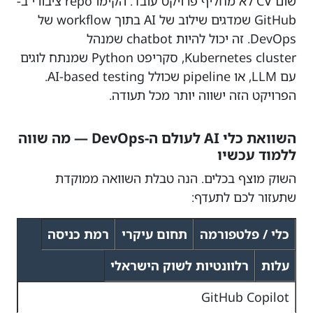
שום CV לא מחליף פרויקט עובד. הקימו repo ציבורי ב-
GitHub שמדגים שילוב של AI בתוך workflow של
DevOps. זה יכול להיות chatbot שמנהל
Kubernetes cluster, סקריפט Python שמנתח לוגים
עם LLM, או pipeline שכולל AI-based testing.
הפרויקט הזה ישווה יותר מכל תעודה.
השוואת כלי AI לעולם ה-DevOps — מה שווה
ללמוד עכשיו
השוק מוצף בכלים. הנה טבלת השוואה ממוקדת
שתעזור לכם לתעדף:
כלי / פלטפורמה
תחום עיקרי
רמת כניסה
עלות
רלוונטיות לשוק הישראלי
GitHub Copilot