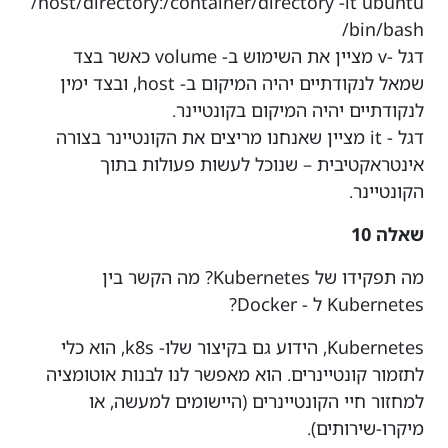
/host/directory:/container/directory -it ubuntu
/bin/bash
דגל -v מציין את השימוש ב- volume כאשר בצד
שמאל לנקודתיים יהיה המיקום ב- host, ובצד ימין
לנקודתיים יהיה המיקום בקונטיינר.
דגל - it מציין שאנחנו מריצים את הקונטיינר בצורה
אינטראקטיבית – שנוכל לעשות פעולות בתוך
הקונטיינר.
שאלה 10
מה תפקידו של Kubernetes? מה הקשר בין
Kubernetes ל - Docker?
Kubernetes, הידוע גם בקיצור שלו- k8s, הוא כלי
לתזמור קונטיינרים. הוא מאפשר לנו לבנות אוטומציה
למחזור חיי הקונטיינרים (היישומים למעשה, או
מיקרו-שירותים).