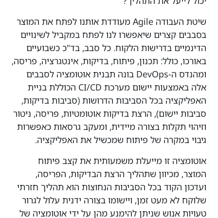
יכול לייעל את התהליך?
שיטת העבודה Agile מעודדת אותנו לפתח את המוצר
בסבבים קצרים שיאפשרו לנו לפתח במקביל לשינויים
הדינמיים בדרישות הלקוח. כל סבב, בד"כ כשבועיים
באורכו, כולל: תכנון, פיתוח, בדיקות, אינטגרציה, פריסה,
ומהנדס ה-DevOps בונה תבנית אוטומציה לסבבים
אלה באמצעות יישום מערכת CI/CD הכוללת בניית
האפליקציה בכל הסביבות הדרושות (סביבות בדיקות,
סביבות יישום), הרצת בדיקות אוטומטיות, פריסה, ניטור
וזיהוי תקלות בצורה מיידית, ומעקב גרסאות כאפשרות
גיבוי במקרה של פיתוח שמכשיל את האפליקציה.
אוטומציה זו מייעלת משמעותית את קצב פיתוח
המוצר, מכיוון שתהליך הרצת הבדיקות, הפריסה,
ועדכון הקוד בכל הסביבות הנחוצות הוא תהליך חזרתי
שלוקח לא מעט זמן, ויישומו בצורה ידנית עלול לגרור
טעויות אנוש שניתן להימנע מהן על ידי אוטומציה של