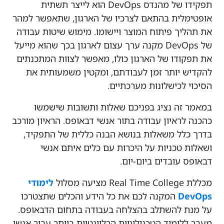
תפקידו של מהנדס DevOps הוא לייצר תשתית
אופטימלית בהתאם לצרכיו של הארגון, שתאפשר למהר
את תהליך פיתוח המוצר ויישומו. מימוש שיטות עבודה
של DevOps מקנה ערך עצום לארגון בכך שהוא מייעל
את תפקודו של הארגון כולו, מאפשר לצוות המתכנתים
להקדיש יותר זמן לעבודתם, ומקטין משמעותית את
הסיכוי לכישלונות מערכתיים.
במאמר זה נציג בפניכם שאלות ותשובות שישמשו
כהכנה לראיון עבודה בתור אנשי דבאופס. הראיון מורכב
בדרך כלל משאלות בנושא הבנה כללית של התפקיד,
ושאלות טכניות על היכרות עם כלים איתם אנשי
דבאופס עובדים ביום-יום.
מכללת Real Time College מציעה מסלול
לימודי
DevOps
המקנה לכם את כל הידע והכלים שתצטרכו
על מנת להשתלב בהצלחה בעבודה בתחום הדבאופס.
מעבר ללימוד הטכנולוגיות הרלוונטיות ביותר עבור אנשי