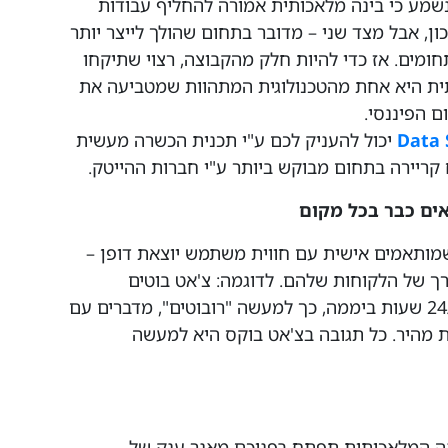
נשמע כי בינה מלאכותית אמורה להחליף עבודות
ן, אבל מצד שני – מדובר בתחום שהולך לייצר יותר
של תחומים. אז כדי להיות חלק מהקבוצה, רצוי שתיקחו
ית היא אחת מהטכנולוגית המתהוות שמטביעה את
 הפיננסי.
יכול להעניק לכם ע"י תכנית הכשרה מעשית
 קריירה בתחום מבוקש ביותר ע"י חברות ההייטק.
שמותאמים אישית עם חווית משתמש יוצאת דופן –
רך של הלקוחות שלהם. לדוגמה: צ'אט בוטים
שמספקים תמיכת לקוחות דרך האתר 24/7 שעות ביממה, כך למעשה "רובוטים", מדברים עם
 מהיר. כל תגובה בצ'אט בוקס היא למעשה
נה המלאכותית תפתח בפניכם מאגר ענק של