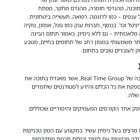
 תוכנה, מהנדסי חומרה, מהנדס מחקר, מפתח
ל ענפים – כמו לדוגמה: רפואה, תעשייה ביטחונית,
יטל וכו'. בנוסף, חברות ענק כמו גוגל, אמזון, נוקיה
לאכותית – גם ללא ניסיון. כאמור תחום הבינה
תר משמעותי במגוון רחב של תחומים בחיים, מטבע
ק לעובדים טובים בתחום.
Real Time College הינה חטיבת ההדרכה של Real Time Group, אשר מאגדת בתוכה את
ספקת את כל הכלים והידע לסטודנטים שלומדים
שלה.
פק אחד הקורסים המעמיקים והיסודיים שכוללים
 מרצים בעל ניסיון עשיר במקצוע עם המון טכניקות
דה פרקטית עם לימוד יכולות תכנות מתקדמות