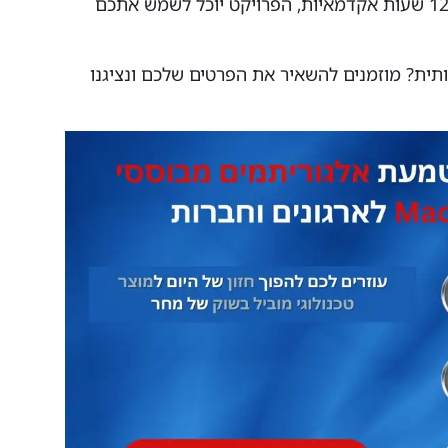
צוות מהנדסים של RT GROUP שכולל 120 שעות אקדמאיות, הפרויקט יוכל לשמש אתכם
תית? מוזמנים להשאיר את הפרטים שלכם ונציגנו