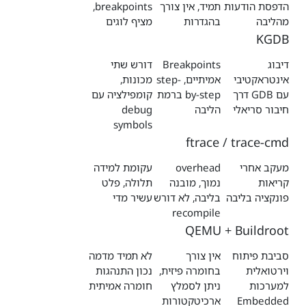
הדפסת הודעות
תמיד, אין צורך
breakpoints,
מהליבה
בהגדרות
מציף לוגים
KGDB
דיבוג
Breakpoints
דורש שתי
אינטראקטיבי
אמיתיים, step-
מכונות,
עם GDB דרך
by-step ברמת
קומפילציה עם
חיבור סריאלי
הליבה
debug
symbols
ftrace / trace-cmd
מעקב אחרי
overhead
עקומת למידה
קריאות
נמוך, מובנה
תלולה, פלט
פונקציה בליבה
בליבה, לא דורש
עשיר מדי
recompile
QEMU + Buildroot
סביבת פיתוח
אין צורך
לא תמיד מדמה
וירטואלית
בחומרה פיזית,
נכון התנהגות
למערכות
ניתן לסמלץ
חומרה אמיתית
Embedded
ארכיטקטורות