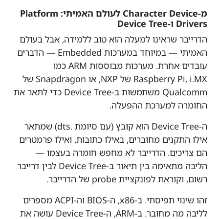
מ-Character Device לעולם האמיתי: Platform
Drivers ו-Device Tree
הדרייבר שראינו למעלה הוא טוב ללמידה, אבל בעולם
האמיתי — במיוחד במערכות Embedded — הדברים
עובדים אחרת. מערכות מבוססות ARM כמו
Raspberry Pi, i.MX של NXP, או Snapdragon של
Qualcomm משתמשות ב-Device Tree כדי לתאר את
החומרה למערכת ההפעלה.
ה-Device Tree הוא קובץ (עם סיומת .dts) שמתאר
אילו התקנים מחוברים, באילו כתובות, ואילו פרמטרים
הם צריכים. הדרייבר לא מחפש חומרה בעצמו —
הליבה מתאימה בין תיאור ב-Device Tree לבין דרייבר
רשום, וקוראת לפונקציית probe של הדרייבר.
זהו שינוי תפיסתי. ב-x86, ה-BIOS וה-ACPI מספרים
לליבה מה מחובר. ב-ARM, ה-Device Tree עושה את