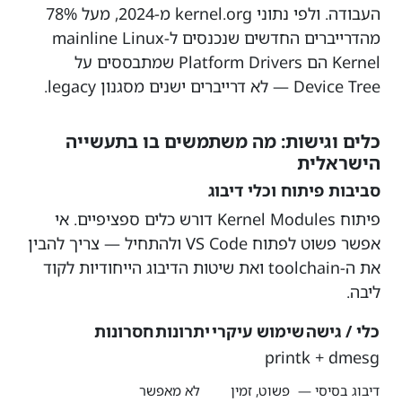
העבודה. ולפי נתוני kernel.org מ-2024, מעל 78%
מהדרייברים החדשים שנכנסים ל-mainline Linux
Kernel הם Platform Drivers שמתבססים על
Device Tree — לא דרייברים ישנים מסגנון legacy.
כלים וגישות: מה משתמשים בו בתעשייה
הישראלית
סביבות פיתוח וכלי דיבוג
פיתוח Kernel Modules דורש כלים ספציפיים. אי
אפשר פשוט לפתוח VS Code ולהתחיל — צריך להבין
את ה-toolchain ואת שיטות הדיבוג הייחודיות לקוד
ליבה.
כלי / גישה
שימוש עיקרי
יתרונות
חסרונות
printk + dmesg
דיבוג בסיסי —
פשוט, זמין
לא מאפשר