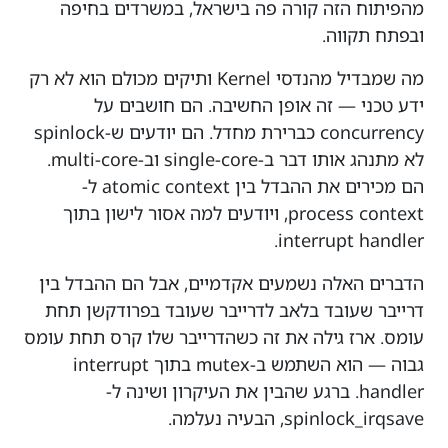
מהפיתוח הזה קורה פה בישראל, במשרדים בחיפה
ובפתח תקווה.
מה שמבדיל מהנדסי Kernel ותיקים מכולם הוא לא רק
ידע טכני — זה אופן החשיבה. הם חושבים על
concurrency כברירת מחדל. הם יודעים ש-spinlock
לא מתנהג אותו דבר ב-single-core וב-multi-core.
הם מכירים את ההבדל בין atomic context ל-
process context, ויודעים למה אסור לישון בתוך
interrupt handler.
הדברים האלה נשמעים אקדמיים, אבל הם ההבדל בין
דרייבר שעובד בלאב לדרייבר שעובד בפרודקשן תחת
עומס. ארז גילה את זה כשהדרייבר שלו קרס תחת עומס
גבוה — הוא השתמש ב-mutex בתוך interrupt
handler. ברגע שהבין את העיקרון ושינה ל-
spinlock_irqsave, הבעיה נעלמה.