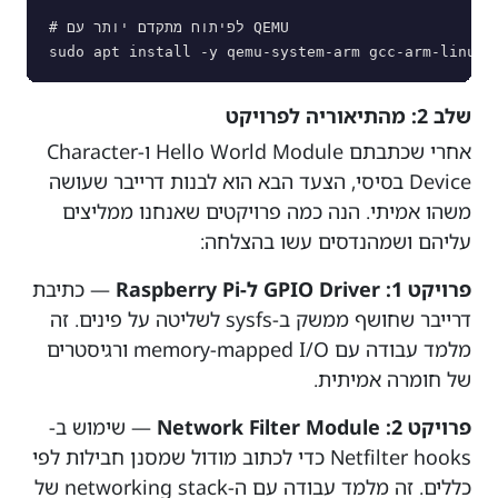
# לפיתוח מתקדם יותר עם QEMU

שלב 2: מהתיאוריה לפרויקט
אחרי שכתבתם Hello World Module ו-Character
Device בסיסי, הצעד הבא הוא לבנות דרייבר שעושה
משהו אמיתי. הנה כמה פרויקטים שאנחנו ממליצים
עליהם ושמהנדסים עשו בהצלחה:
פרויקט 1: GPIO Driver ל-Raspberry Pi
— כתיבת
דרייבר שחושף ממשק ב-sysfs לשליטה על פינים. זה
מלמד עבודה עם memory-mapped I/O ורגיסטרים
של חומרה אמיתית.
פרויקט 2: Network Filter Module
— שימוש ב-
Netfilter hooks כדי לכתוב מודול שמסנן חבילות לפי
כללים. זה מלמד עבודה עם ה-networking stack של