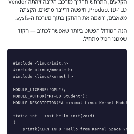
הקלעים, התרחש תהליך מורכב: הליבה זיהתה Vendor
ID ו-Product ID, חיפשה דרייבר מתאים, הקצתה
משאבים, ורשמה את ההתקן בתוך מערכת ה-sysfs.
הנה המודול הפשוט ביותר שאפשר לכתוב — הקוד
שממנו הכול מתחיל:
#include <linux/init.h>

#include <linux/module.h>

#include <linux/kernel.h>

MODULE_LICENSE("GPL");

MODULE_AUTHOR("RT-ED Student");

MODULE_DESCRIPTION("A minimal Linux Kernel Module")
static int __init hello_init(void)

{

    printk(KERN_INFO "Hello from Kernel Space!\n");