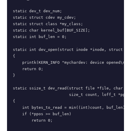
static dev_t dev_num;

static struct cdev my_cdev;

static struct class *my_class;

static char kernel_buf[BUF_SIZE];

static int buf_len = 0;

static int dev_open(struct inode *inode, struct fil
{

    printk(KERN_INFO "mychardev: device opened\n");
    return 0;

}

static ssize_t dev_read(struct file *file, char __u
                        size_t count, loff_t *ppos)
{

    int bytes_to_read = min((int)count, buf_len);

    if (*ppos >= buf_len)

        return 0;
