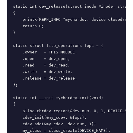
static int dev_release(struct inode *inode, struct 
{

    printk(KERN_INFO "mychardev: device closed\n");
    return 0;

}

static struct file_operations fops = {

    .owner   = THIS_MODULE,

    .open    = dev_open,

    .read    = dev_read,

    .write   = dev_write,

    .release = dev_release,

};

static int __init mychardev_init(void)

{

    alloc_chrdev_region(&dev_num, 0, 1, DEVICE_NAME
    cdev_init(&my_cdev, &fops);

    cdev_add(&my_cdev, dev_num, 1);

    my_class = class_create(DEVICE_NAME);
