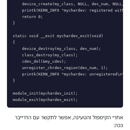
    device_create(my_class, NULL, dev_num, NULL, DE
    printk(KERN_INFO "mychardev: registered with ma
    return 0;

}

static void __exit mychardev_exit(void)

{

    device_destroy(my_class, dev_num);

    class_destroy(my_class);

    cdev_del(&my_cdev);

    unregister_chrdev_region(dev_num, 1);

    printk(KERN_INFO "mychardev: unregistered\n");

}

module_init(mychardev_init);

אחרי הקימפול והטעינה, אפשר לתקשר עם הדרייבר
ככה: