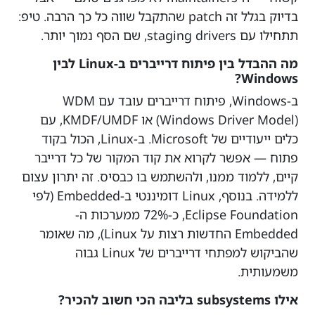
בדיוק בגלל זה patch שהתקבל שווה כל כך הרבה. טיפ:
תתחילו עם staging drivers, שם הסף נמוך יותר.
מה ההבדל בין פיתוח דרייברים ב-Linux לבין
Windows?
ב-Windows, פיתוח דרייברים עובד עם WDM
(Windows Driver Model) או KMDF/UMDF, עם
כלים ייעודיים של Microsoft. ב-Linux, הכול בקוד
פתוח — אפשר לקרוא את קוד המקור של כל דרייבר
קיים, ללמוד ממנו, ולהשתמש בו כבסיס. זה יתרון עצום
ללמידה. בנוסף, Linux דומיננטי ב-Embedded (לפי
Eclipse Foundation, כ-72% ממערכות ה-
Embedded החדשות רצות על Linux), מה שאומר
שהביקוש למפתחי דרייברים של Linux גבוה
משמעותית.
אילו subsystems בליבה הכי חשוב להכיר?