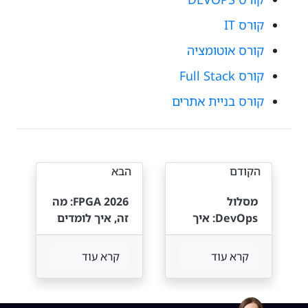
קורס IT
קורס אוטומציה
קורס Full Stack
קורס בניית אתרים
הקודם
הבא
מסלול
FPGA 2026: מה
DevOps: איך
זה, איך לומדים
עוברים
וכמה מרוויחים
ממהנדס/ת
בישראל
קרא עוד
קרא עוד
תוכנה ל-
DevOps תוך
חודשים