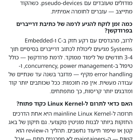
מודולים שעובדים עם pseudo-devices. כשהקוד
מתייצב — עוברים לחומרה אמיתית.
כמה זמן לוקח להגיע לרמה של כתיבת דרייברים
בפרודקשן?
לרוב, מהנדסים עם רקע חזק ב-C ו-Embedded
Systems מגיעים ליכולת לכתוב דרייברים בסיסיים תוך
3-4 חודשים של לימוד ממוקד. לרמת פרודקשן — כולל
טיפול ב-concurrency, power management, ו-
error handling מקיף — מדובר בשנה עד שנתיים של
עבודה מעשית. אין פה חוכמות: ככל שכותבים יותר קוד
ומדבגים יותר קריסות, כך מתפתחים.
האם כדאי לתרום ל-Linux Kernel כקוד פתוח?
תרומה ל-mainline Linux Kernel היא אחת הדרכים
החזקות ביותר לבנות מוניטין מקצועי. גם תיקון של באג
קטן או שיפור תיעוד נחשבים. תהליך ה-review הוא
קשוח — ה-maintainers לא מפרגנים סתם — אבל