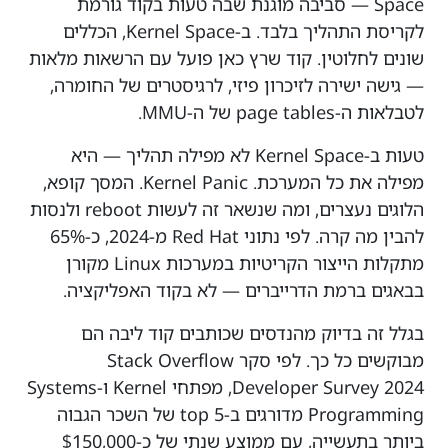
Space — סביבה מוגנת שבה טעות בקוד גורמת
לקריסת התהליך בלבד. ב-Kernel Space, הכללים
שונים לחלוטין. קוד שרץ כאן פועל עם הרשאות מלאות
— גישה ישירה לזיכרון פיזי, לרגיסטרים של החומרה,
לטבלאות ה-page tables של ה-MMU.
טעות ב-Kernel Space לא מפילה תהליך — היא
מפילה את כל המערכת. Kernel Panic. המסך קופא,
הלוגים נעצרים, ומה שנשאר זה לעשות reboot ולנסות
להבין מה קרה. לפי נתוני Red Hat מ-2024, כ-65%
מתקלות הייצור הקריטיות במערכות Linux מקורן
בבאגים ברמת הדרייברים — לא בקוד האפליקציה.
בגלל זה בדיוק מהנדסים שכותבים קוד ליבה הם
מבוקשים כל כך. לפי סקר Stack Overflow
Developer Survey 2024, מפתחי Kernel ו-Systems
Programming מדורגים ב-top 5 של השכר הגבוה
ביותר בתעשייה, עם ממוצע שנתי של כ-$150,000