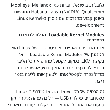
גלובלית. בישראל, חברות כמו Mobileye, Mellanox
(NVIDIA), Qualcomm ו-Habana Labs מחפשות
באופן קבוע מהנדסים עם ניסיון ב-Linux Kernel
development.
Loadable Kernel Modules: הדלת לכתיבת
דרייברים
אחד הדברים הגאוניים בארכיטקטורה של Linux הוא
המנגנון של Loadable Kernel Modules — או
בקיצור LKM. במקום לקמפל מחדש את כל הליבה
בשביל להוסיף תמיכה בהתקן חדש, אפשר לכתוב
מודול נפרד, לקמפל אותו, ולטעון אותו לליבה בזמן
ריצה.
זה הבסיס של כל Device Driver מודרני ב-Linux.
כשמחברים מקלדת USB — הליבה מזהה את ההתקן,
טוענת את המודול המתאים, והמקלדת עובדת. מאחורי