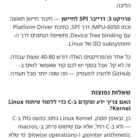
הליבה.
פרויקט 3: דרייבר SPI לחיישן
— חיבור חיישן תאוצה
(כמו MPU-6050) דרך SPI, כתיבת Platform Driver
עם Device Tree binding, וחשיפת הנתונים דרך ה-
IIO subsystem של Linux.
כל אחד מהפרויקטים האלה דורש 40-80 שעות עבודה.
זה לא קל. אבל בסוף יש לכם קוד שאפשר לשים ב-
GitHub ולהציג למעסיק — וזה שווה יותר מכל תעודה.
שאלות נפוצות
האם צריך ידע מוקדם ב-C כדי ללמוד פיתוח Linux
Kernel?
כן, ובאופן מוצק. Linux Kernel כתוב כמעט כולו ב-C
— ולא ב-C רגיל, אלא עם שימוש נרחב ב-macros,
pointer arithmetic, ו-bitwise operations. מי שלא