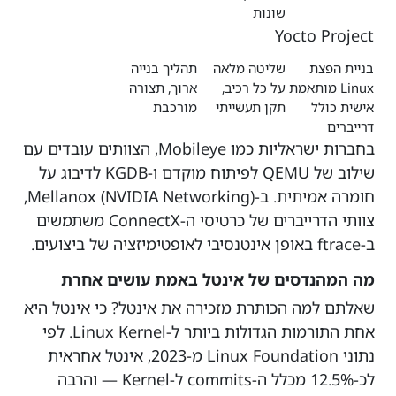
שונות
Yocto Project
בניית הפצת
שליטה מלאה
תהליך בנייה
Linux מותאמת
על כל רכיב,
ארוך, תצורה
אישית כולל
תקן תעשייתי
מורכבת
דרייברים
בחברות ישראליות כמו Mobileye, הצוותים עובדים עם
שילוב של QEMU לפיתוח מוקדם ו-KGDB לדיבוג על
חומרה אמיתית. ב-Mellanox (NVIDIA Networking),
צוותי הדרייברים של כרטיסי ה-ConnectX משתמשים
ב-ftrace באופן אינטנסיבי לאופטימיזציה של ביצועים.
מה המהנדסים של אינטל באמת עושים אחרת
שאלתם למה הכותרת מזכירה את אינטל? כי אינטל היא
אחת התורמות הגדולות ביותר ל-Linux Kernel. לפי
נתוני Linux Foundation מ-2023, אינטל אחראית
לכ-12.5% מכלל ה-commits ל-Kernel — והרבה