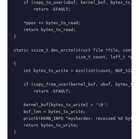
    if (copy_to_user(ubuf, kernel_buf, bytes_to_rea
        return -EFAULT;

    *ppos += bytes_to_read;

    return bytes_to_read;

}

static ssize_t dev_write(struct file *file, const c
                         size_t count, loff_t *ppos
{

    int bytes_to_write = min((int)count, BUF_SIZE -
    if (copy_from_user(kernel_buf, ubuf, bytes_to_w
        return -EFAULT;

    kernel_buf[bytes_to_write] = '\0';

    buf_len = bytes_to_write;

    printk(KERN_INFO "mychardev: received %d bytes\
    return bytes_to_write;

}
