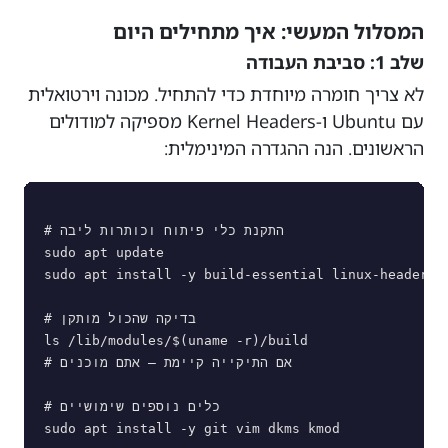
המסלול המעשי: איך מתחילים היום
שלב 1: סביבת העבודה
לא צריך חומרה מיוחדת כדי להתחיל. מכונה וירטואלית
עם Ubuntu ו-Kernel Headers מספיקה למודולים
הראשונים. הנה ההגדרה המינימלית:
# התקנת כלי פיתוח וכותרות ליבה

sudo apt update

sudo apt install -y build-essential linux-headers-$
# בדיקה שהכול מותקן

ls /lib/modules/$(uname -r)/build

# אם התיקייה קיימת — אתם מוכנים

# כלים נוספים שימושיים

sudo apt install -y git vim dkms kmod
