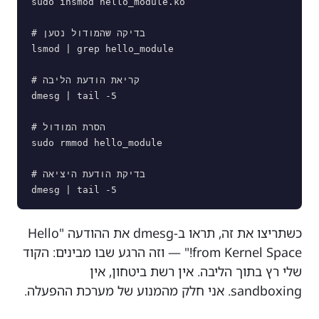
sudo insmod hello_module.ko

# בדיקה שהמודול נטען

lsmod | grep hello_module

# קריאת הודעת הליבה

dmesg | tail -5

# הסרת המודול

sudo rmmod hello_module

# בדיקת הודעת היציאה

כשתריצו את זה, תראו ב-dmesg את ההודעה "Hello
from Kernel Space!" — וזה הרגע שבו מבינים: הקוד
שלי רץ בתוך הליבה. אין רשת ביטחון, אין
sandboxing. אני חלק מהמנוע של מערכת ההפעלה.