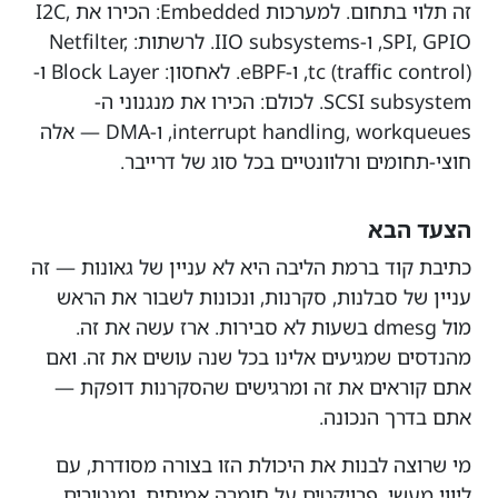
זה תלוי בתחום. למערכות Embedded: הכירו את I2C,
SPI, GPIO, ו-IIO subsystems. לרשתות: Netfilter,
tc (traffic control), ו-eBPF. לאחסון: Block Layer ו-
SCSI subsystem. לכולם: הכירו את מנגנוני ה-
interrupt handling, workqueues, ו-DMA — אלה
חוצי-תחומים ורלוונטיים בכל סוג של דרייבר.
הצעד הבא
כתיבת קוד ברמת הליבה היא לא עניין של גאונות — זה
עניין של סבלנות, סקרנות, ונכונות לשבור את הראש
מול dmesg בשעות לא סבירות. ארז עשה את זה.
מהנדסים שמגיעים אלינו בכל שנה עושים את זה. ואם
אתם קוראים את זה ומרגישים שהסקרנות דופקת —
אתם בדרך הנכונה.
מי שרוצה לבנות את היכולת הזו בצורה מסודרת, עם
ליווי מעשי, פרויקטים על חומרה אמיתית, ומנטורים