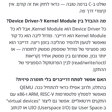
שולט ב-C ברמה טובה — כדאי לחזק את זה קודם. אין
קיצורי דרך פה.
מה ההבדל בין Kernel Module ל-Device Driver?
כל Device Driver הוא Kernel Module, אבל לא כל
Kernel Module הוא דרייבר. מודול ליבה הוא כל קוד
שאפשר לטעון ולהסיר מהליבה בזמן ריצה. דרייבר הוא
סוג ספציפי של מודול שמספק ממשק לחומרה — או
יותר נכון, שמתרגם בין ממשק אחיד (קריאות
read/write/ioctl) לבין הפרוטוקול הספציפי של
ההתקן.
האם אפשר לפתח דרייברים בלי חומרה פיזית?
בהחלט, ולרוב אפילו כדאי להתחיל ככה. QEMU
מאפשר לסמלץ פלטפורמות ARM, RISC-V ו-x86 עם
התקנים וירטואליים. אפשר גם ליצור "virtual devices"
ב-User Space עם UIO (Userspace I/O) או לכתוב