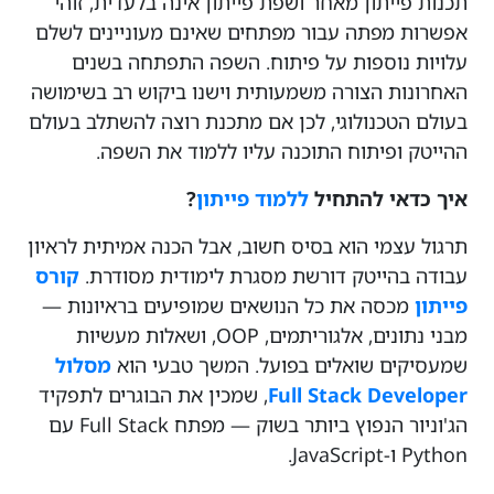
תכנות פייתון מאחר ושפת פייתון אינה בלעדית, זוהי
אפשרות מפתה עבור מפתחים שאינם מעוניינים לשלם
עלויות נוספות על פיתוח. השפה התפתחה בשנים
האחרונות הצורה משמעותית וישנו ביקוש רב בשימושה
בעולם הטכנולוגי, לכן אם מתכנת רוצה להשתלב בעולם
ההייטק ופיתוח התוכנה עליו ללמוד את השפה.
איך כדאי להתחיל
ללמוד פייתון
?
תרגול עצמי הוא בסיס חשוב, אבל הכנה אמיתית לראיון
עבודה בהייטק דורשת מסגרת לימודית מסודרת.
קורס
פייתון
מכסה את כל הנושאים שמופיעים בראיונות —
מבני נתונים, אלגוריתמים, OOP, ושאלות מעשיות
שמעסיקים שואלים בפועל. המשך טבעי הוא
מסלול
Full Stack Developer
, שמכין את הבוגרים לתפקיד
הג'וניור הנפוץ ביותר בשוק — מפתח Full Stack עם
Python ו-JavaScript.