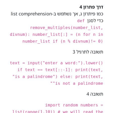
דרך פתרון 4
כמו פיתרון ג, אך נשתמש ב-list comprehension
כדי לסנן
def
remove_multiples(number_list,
divnum): number_list[:] = (n for n in
number_list if (n % divnum)!= 0)
תשובה לתרגיל 3
text = input("enter a word:").lower()
if text == text[::-1]: print(text,
"is a palindrome") else: print(text,
"is not a palindrome"
תשובה 4
import random numbers =
list(range(1,10)) # we will read the