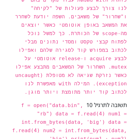
לנו צורך לבצע פעולות של "לקיחה"
ו"שחרור" של משאבים. השפה יודעת לשחרר
את המשאב באופן אוטומטי כאשר יוצאים
מה-scope של הכותרת. כך למשל נוכל
לפתוח קבצי טקסט ומסדי נתונים מבלי
לכתוב במפורש קוד לסגירה שלהם ואפילו
לבצע acquire ו-release אוטומטי על
mutex. השחרור של המשאבים מתבצע אפילו
כאשר נזרקת שגיאה לא מטופלת (uncaught
exception). המילה with מאפשרת לנו
לכתוב קוד יותר מתומצת ויותר מוגן.
תשובה לתרגיל 10
f = open("data.bin",
"rb") data = f.read(4) num1 =
int.from_bytes(data, 'big') data =
f.read(4) num2 = int.from_bytes(data,
'big') print(num1 + num2)