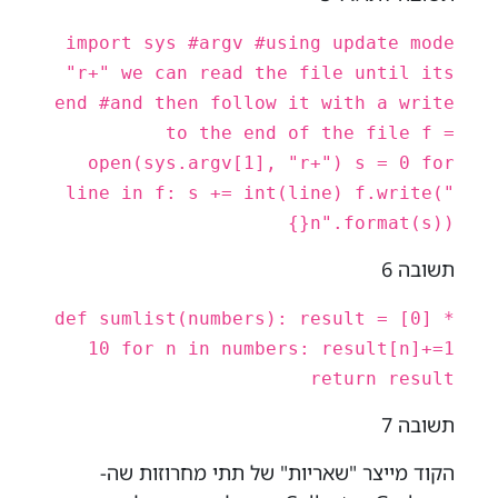
import sys #argv #using update mode
"r+" we can read the file until its
end #and then follow it with a write
to the end of the file f =
open(sys.argv[1], "r+") s = 0 for
line in f: s += int(line) f.write("
{}n".format(s))
תשובה 6
def sumlist(numbers): result = [0] *
10 for n in numbers: result[n]+=1
return result
תשובה 7
הקוד מייצר "שאריות" של תתי מחרוזות שה-