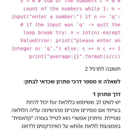
s = 0 # sum of the numbers c = 0 #
count of the numbers while 1: n =
input("enter a number:") if n == 'q':
# if the input was 'q' -> quit the
loop break try: n = int(n) except
ValueError: print("please enter an
integer or 'q'.") else: s += n c += 1
print("average:{}".format(s/c))
תשובה לתרגיל 2
לשאלה זו מספר דרכי פתרון שכדאי לבחון:
דרך פתרון 1
יש לשים לב ששימוש בלולאת for יכול להיות
בעייתי אם מסירים איברים מהרשימה עליה הלולאה
מטיילת. פיתרון אפשרי הוא לטייל בצורה "קלאסית"
באמצעות לולאת while על האינדקסים ולדאוג