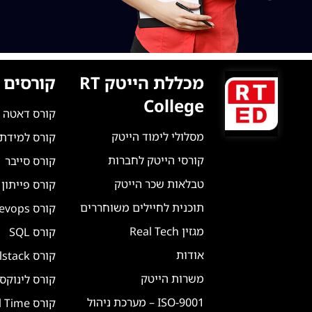
מכללת הייטק RT
קורסים 
College
קורס דאטה 
מסלולי לימוד הייטק
קורס למידת מ
קורסי הייטק לחברות
קורס סייבר
טבלאות שכר הייטק
קורס פייתון
תוכנית לחיילים משוחררים
קורס Devops
מגזין Real Tech
קורס SQL
אודות
קורס Fullstack
משרות הייטק
קורס לינוקס
ISO-9001 – מערכת ניהול
קורס Real Time