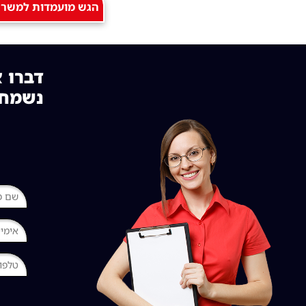
הגש מועמדות למשרה 
דברו א
נשמח 