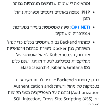
ומתאימה ליישומים שדורשים תגובתיות גבוהה.
PHP
: נפוצה באתרים דינמיים ומערכות ניהול
תוכן.
C# (.NET)
: שפה שמשמשת בעיקר במערכות
אנטרפרייז ומשחקים.
מפתחי Backend גם משתמשים בכלים כדי לנהל
תשתיות, כגון Docker ליצירת סביבות וירטואליות
אחידות, ו-Kubernetes לניהול אוטומטי של
אפליקציות במיכלים. לניטור ולוגינג, ישנם כלים
כמו Kibana, Grafana, ו-Elasticsearch.
בנוסף, מפתחי Backend צריכים להיות מקצועיים
בטכניקות של ניהול ורשיות (Authentication and
Authorization) ובהגנה על האפליקציה מפני תקיפות
כמו SQL Injection, Cross-Site Scripting (XSS), ו-
DDoS.