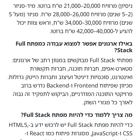
ניסיון) מרוויח 20,000–21,000 ש"ח ברוטו. מיד-סניור
(2–5 שנים) מרוויח 26,000–28,000 ש"ח. סניור (מעל 5
שנים) מרוויח 30,000–34,000 ש"ח, וראש צוות יכול
להגיע ל-40,000–42,000 ש"ח ברוטו.
באילו ארגונים אפשר למצוא עבודה כמפתח Full
Stack?
מפתחי Full Stack מבוקשים במגוון רחב של ארגונים:
סטארט-אפים, חברות תוכנה, חברות תקשורת
ואינטרנט, סוכנויות דיגיטל ועיצוב וחברות הייטק גדולות.
מכיוון שפיתוח Frontend ו-Backend נדרש ברוב
פרויקטי התוכנה המודרניים, הביקוש לתפקיד זה גבוה
לאורך כל מגזרי השוק.
מה צריך ללמוד כדי להיות מפתח Full Stack?
כדי להיות מפתח Full Stack יש לרכוש ידע ב-HTML5,
CSS ו-JavaScript, מסגרות פיתוח כמו React ו-