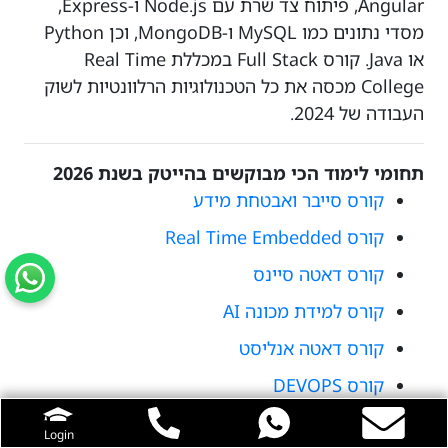
Angular, פיתוח צד שרת עם Node.js ו-Express,
מסדי נתונים כמו MySQL ו-MongoDB, וכן Python
או Java. קורס Full Stack במכללת Real Time
College מכסה את כל הטכנולוגיות הרלוונטיות לשוק
העבודה של 2024.
תחומי לימוד הכי מבוקשים בהייטק בשנת 2026
קורס סייבר ואבטחת מידע
קורס Real Time Embedded
קורס דאטה סיינס
קורס למידת מכונה AI
קורס דאטה אנליסט
קורס DEVOPS
קורס IT
Login