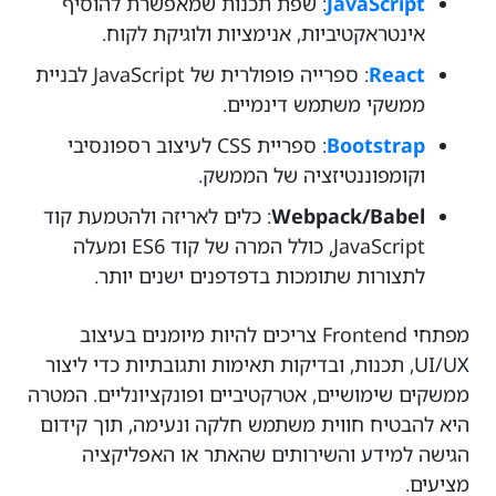
JavaScript
: שפת תכנות שמאפשרת להוסיף
אינטראקטיביות, אנימציות ולוגיקת לקוח.
React
: ספרייה פופולרית של JavaScript לבניית
ממשקי משתמש דינמיים.
Bootstrap
: ספריית CSS לעיצוב רספונסיבי
וקומפוננטיזציה של הממשק.
Webpack/Babel
: כלים לאריזה ולהטמעת קוד
JavaScript, כולל המרה של קוד ES6 ומעלה
לתצורות שתומכות בדפדפנים ישנים יותר.
מפתחי Frontend צריכים להיות מיומנים בעיצוב
UI/UX, תכנות, ובדיקות תאימות ותגובתיות כדי ליצור
ממשקים שימושיים, אטרקטיביים ופונקציונליים. המטרה
היא להבטיח חווית משתמש חלקה ונעימה, תוך קידום
הגישה למידע והשירותים שהאתר או האפליקציה
מציעים.