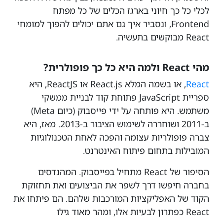
לכלי כל כך חיוני בארגז הכלים של כל מפתח
Frontend, ונסביר איך גם אתם יכולים להפוך למומחי
React מבוקשים בתעשיה.
מהי React ולמה היא כל כך פופולרית?
React
, או בשמה המלא React.js או ReactJS, היא
ספריית JavaScript פתוחת קוד לבניית ממשקי
משתמש. היא פותחה על ידי פייסבוק (כיום Meta)
ב-2011 ושוחררה לשימוש הציבור ב-2013. מאז, היא
צברה פופולריות עצומה והפכה לאחת הטכנולוגיות
המובילות בתחום פיתוח האינטרנט.
הסיפור של React מתחיל בפייסבוק. המהנדסים
בחברה חיפשו דרך לשפר את הביצועים ואת תחזוקת
הקוד של האפליקציות המורכבות שלהם. הם פיתחו את
React כפתרון לבעיות אלו, ומהר מאוד גילו