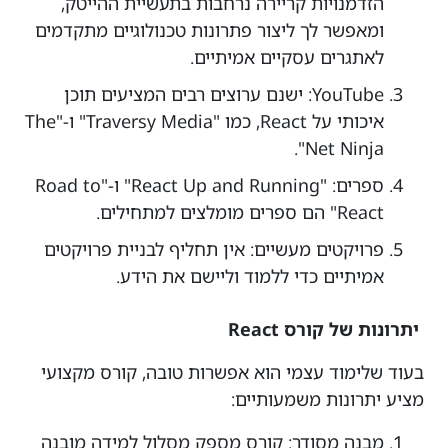
הזדמנויות קריירה נרחבות בתעשיית ההייטק,
ומאפשר לך ליצור פתרונות טכנולוגיים מתקדמים
לאתגרים עסקיים אמיתיים.
YouTube: ישנם ערוצים רבים המציעים תוכן
איכותי על React, כמו "Traversy Media" ו-"The
Net Ninja".
ספרים: "React Up and Running" ו-"Road to
React" הם ספרים מומלצים למתחילים.
פרויקטים מעשיים: אין תחליף לבניית פרויקטים
אמיתיים כדי ללמוד וליישם את הידע.
יתרונות של קורס React
בעוד שלימוד עצמי הוא אפשרות טובה, קורס מקצועי
מציע יתרונות משמעותיים:
מבנה מסודר: קורס מספק מסלול למידה מובנה