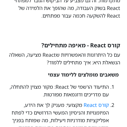
מתקדמות. זה גם מצביע על הביקוש הגובר למפתחי
React בשוק העבודה, מה שהופך את הלמידה של
React להשקעה חכמה עבור מפתחים.
קורס React - מאיפה מתחילים?
עם כל היתרונות והאפשרויות שReact מציעה, השאלה
הנשאלת היא: איך מתחילים ללמוד?
משאבים מומלצים ללימוד עצמי
התיעוד הרשמי של React: מקור מצוין להתחלה,
עם מדריכים ודוגמאות מפורטות.
קורס React
מקצועי: מעניק לך את הידע,
המיומנויות והניסיון המעשי הדרושים כדי לפתח
אפליקציות מודרניות ויעילות, מה שפותח בפניך