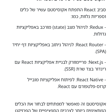
סביב React התפתח אקוסיסטם עשיר של כלים
וספריות נלוות, כמו:
- Redux: לניהול מצב (state) מורכב באפליקציות
גדולות.
- React Router: לניהול ניתוב באפליקציות דף יחיד
(SPA).
- Next.js: פריימוורק לבניית אפליקציות React עם
רינדור בצד שרת (SSR).
- React Native: לפיתוח אפליקציות מובייל
קרוס-פלטפורם עם React.
אקוסיסטם זה מאפשר למפתחים לבחור את הכלים
המתאימים ביותר לצרכים הספציפיים של הפרויקט