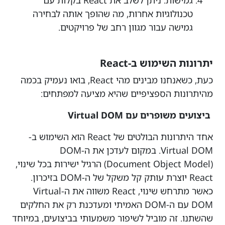
גמישות: ניתן לשלב את React בקלות עם
טכנולוגיות אחרות, מה שהופך אותה לבחירה
גמישה עבור מגוון רחב של פרויקטים.
יתרונות השימוש ב-React
כעת, כשאנחנו מבינים מהי React, בואו נעמיק בכמה
מהיתרונות הספציפיים שהיא מציעה למפתחים:
ביצועים משופרים עם Virtual DOM
אחד היתרונות הבולטים של React הוא השימוש ב-
Virtual DOM. במקום לעדכן את ה-DOM
(Document Object Model) הרגיל ישירות בכל שינוי,
React יוצרת עותק קל משקל של ה-DOM בזיכרון.
כאשר מתרחש שינוי, React משווה את ה-Virtual
DOM עם ה-DOM האמיתי ומעדכנת רק את החלקים
שהשתנו. זה מוביל לשיפור משמעותי בביצועים, במיוחד