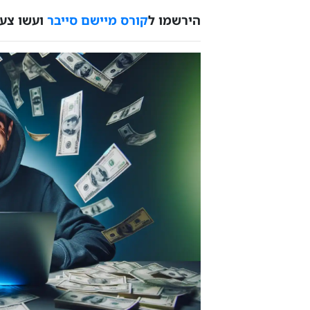
הירשמו ל
קורס מיישם סייבר
ועשו צעד