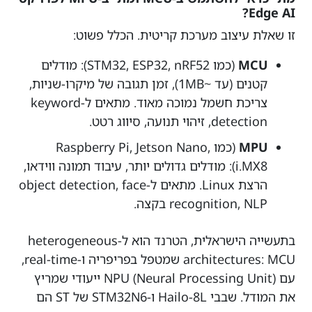
Edge AI?
זו שאלת עיצוב מערכת קריטית. הכלל פשוט:
MCU
(כמו STM32, ESP32, nRF52): מודלים
קטנים (עד ~1MB), זמן תגובה של מיקרו-שניות,
צריכת חשמל נמוכה מאוד. מתאים ל-keyword
detection, זיהוי תנועה, סיווג רטט.
MPU
(כמו Raspberry Pi, Jetson Nano,
i.MX8): מודלים גדולים יותר, עיבוד תמונה ווידאו,
הרצת Linux. מתאים ל-object detection, face
recognition, NLP בקצה.
בתעשייה הישראלית, הטרנד הוא ל-heterogeneous
architectures: MCU שמטפל בפריפריה ו-real-time,
עם NPU (Neural Processing Unit) ייעודי שמריץ
את המודל. שבבי Hailo-8L ו-STM32N6 של ST הם