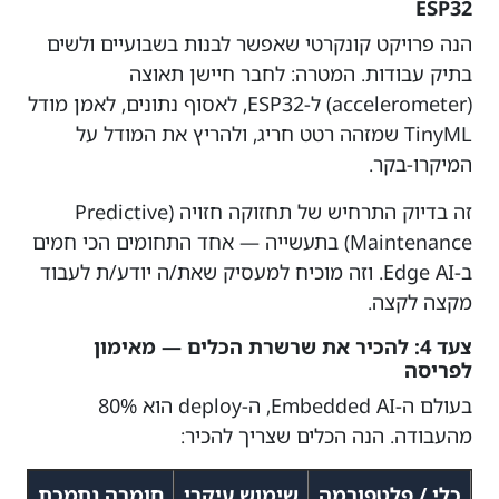
ESP32
הנה פרויקט קונקרטי שאפשר לבנות בשבועיים ולשים
בתיק עבודות. המטרה: לחבר חיישן תאוצה
(accelerometer) ל-ESP32, לאסוף נתונים, לאמן מודל
TinyML שמזהה רטט חריג, ולהריץ את המודל על
המיקרו-בקר.
זה בדיוק התרחיש של תחזוקה חזויה (Predictive
Maintenance) בתעשייה — אחד התחומים הכי חמים
ב-Edge AI. וזה מוכיח למעסיק שאת/ה יודע/ת לעבוד
מקצה לקצה.
צעד 4: להכיר את שרשרת הכלים — מאימון
לפריסה
בעולם ה-Embedded AI, ה-deploy הוא 80%
מהעבודה. הנה הכלים שצריך להכיר:
כלי / פלטפורמה
שימוש עיקרי
חומרה נתמכת