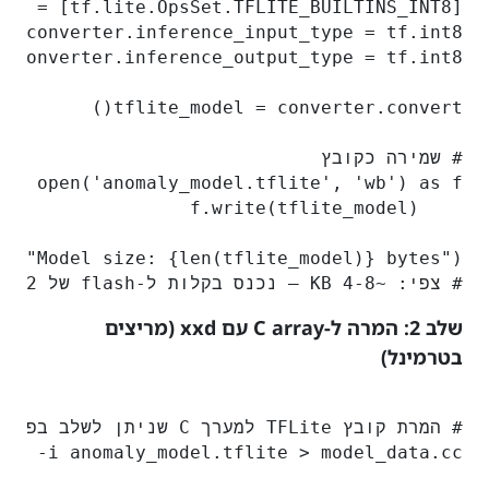
# צפי: ~4-8 KB — נכנס בקלות ל-flash של ESP32 או STM32

שלב 2: המרה ל-C array עם xxd (מריצים
בטרמינל)