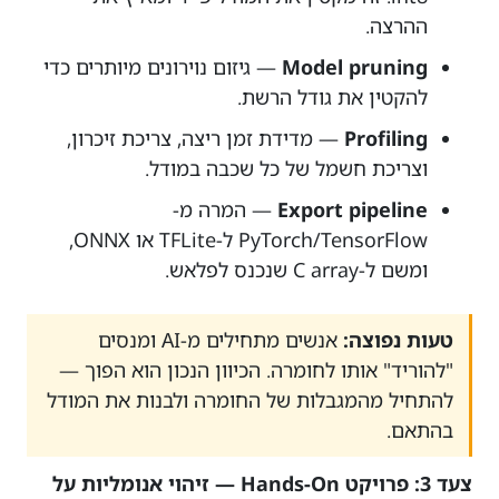
ההרצה.
Model pruning
— גיזום נוירונים מיותרים כדי
להקטין את גודל הרשת.
Profiling
— מדידת זמן ריצה, צריכת זיכרון,
וצריכת חשמל של כל שכבה במודל.
Export pipeline
— המרה מ-
PyTorch/TensorFlow ל-TFLite או ONNX,
ומשם ל-C array שנכנס לפלאש.
טעות נפוצה:
אנשים מתחילים מ-AI ומנסים
"להוריד" אותו לחומרה. הכיוון הנכון הוא הפוך —
להתחיל מהמגבלות של החומרה ולבנות את המודל
בהתאם.
צעד 3: פרויקט Hands-On — זיהוי אנומליות על