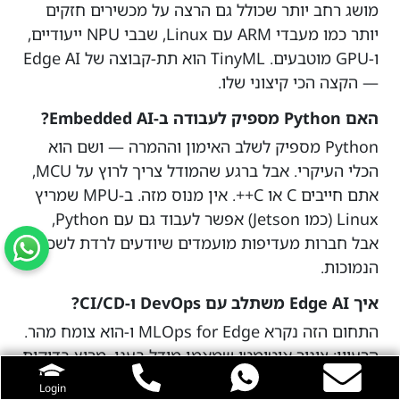
מושג רחב יותר שכולל גם הרצה על מכשירים חזקים
יותר כמו מעבדי ARM עם Linux, שבבי NPU ייעודיים,
ו-GPU מוטבעים. TinyML הוא תת-קבוצה של Edge AI
— הקצה הכי קיצוני שלו.
האם Python מספיק לעבודה ב-Embedded AI?
Python מספיק לשלב האימון וההמרה — ושם הוא
הכלי העיקרי. אבל ברגע שהמודל צריך לרוץ על MCU,
אתם חייבים C או C++. אין מנוס מזה. ב-MPU שמריץ
Linux (כמו Jetson) אפשר לעבוד גם עם Python,
אבל חברות מעדיפות מועמדים שיודעים לרדת לשכבות
הנמוכות.
איך Edge AI משתלב עם DevOps ו-CI/CD?
התחום הזה נקרא MLOps for Edge ו-הוא צומח מהר.
הרעיון: צינור אוטומטי שמאמן מודל בענן, מריץ בדיקות
אוטומטיות (accuracy, latency, memory footprint),
Login