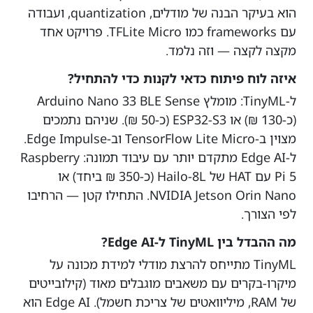
הוא בעיקר הבנה של מודלים, quantization, ועבודה
עם frameworks כמו TFLite Micro. פרויקט אחד
מקצה לקצה — וזה נלמד.
איזה לוח פיתוח כדאי לקנות כדי להתחיל?
ל-TinyML: מומלץ Arduino Nano 33 BLE Sense
(כ-130 ₪) או ESP32-S3 (כ-50 ₪). שניהם נתמכים
מצוין ב-TensorFlow Lite Micro וב-Edge Impulse.
ל-Edge AI מתקדם יותר עם עיבוד תמונה: Raspberry
Pi 5 עם HAT של Hailo-8L (כ-350 ₪ ביחד) או
NVIDIA Jetson Orin Nano. התחילו קטן — הרחיבו
לפי הצורך.
מה ההבדל בין TinyML ל-Edge AI?
TinyML מתייחס להרצת מודלי למידת מכונה על
מיקרו-בקרים עם משאבים מוגבלים מאוד (קילובייטים
של RAM, מיליוואטים של צריכת חשמל). Edge AI הוא