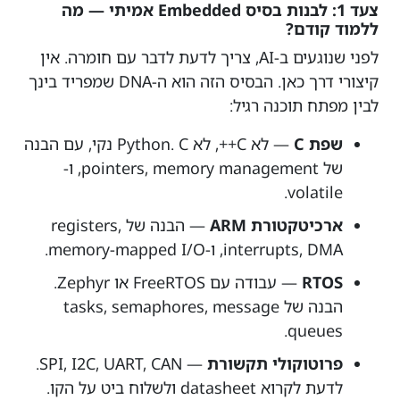
צעד 1: לבנות בסיס Embedded אמיתי — מה
ללמוד קודם?
לפני שנוגעים ב-AI, צריך לדעת לדבר עם חומרה. אין
קיצורי דרך כאן. הבסיס הזה הוא ה-DNA שמפריד בינך
לבין מפתח תוכנה רגיל:
שפת C
— לא C++, לא Python. C נקי, עם הבנה
של pointers, memory management, ו-
volatile.
ארכיטקטורת ARM
— הבנה של registers,
interrupts, DMA, ו-memory-mapped I/O.
RTOS
— עבודה עם FreeRTOS או Zephyr.
הבנה של tasks, semaphores, message
queues.
פרוטוקולי תקשורת
— SPI, I2C, UART, CAN.
לדעת לקרוא datasheet ולשלוח ביט על הקו.