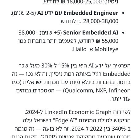
ניסיון): 18,000-25,000 ₪ לחודש.
Embedded Engineer עם ידע AI
(2-5 שנים):
28,000-38,000 ₪ לחודש.
Senior Embedded AI
(5+ שנים): 38,000-
55,000 ₪ לחודש, לפעמים יותר בחברות כמו
Mobileye או Hailo.
הפרמיה על ידע AI היא בין 15% ל-30% מעל שכר
Embedded רגיל באותה רמת ניסיון. זה לא נטו — זה
ברוטו. ובחברות בינלאומיות עם נוכחות ישראלית (כמו
Qualcomm, NXP, Infineon) — המספרים גבוהים
עוד יותר.
לפי דוח LinkedIn Economic Graph ל-2024,
הביקוש למילת המפתח "Edge AI" בישראל עלה
ב-340% בין 2022 ל-2024. זה לא בועה — זה מגמה
מבנית שנובעת מחקיקת פרטיות (GDPR, תקנת הגנת