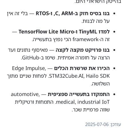
בהייטק הישראלי היום.
בנו בסיס חזק ב-C, ARM, ו-RTOS
— בלי זה אין
על מה לבנות.
למדו TinyML ו-TensorFlow Lite Micro
—
זה ה-framework הכי נפוץ בתעשייה.
בנו פרויקט מקצה לקצה
— מאיסוף נתונים ועד
הרצה על חומרה אמיתית. שימו ב-GitHub.
הכירו את שרשרת הכלים
— Edge Impulse,
STM32Cube.AI, Hailo SDK. לפחות שניים מתוך
השלושה.
התמקדו בתעשייה ספציפית
— automotive,
medical, industrial IoT. התמחות ורטיקלית
שווה פרמיית שכר.
עודכן: 2025-07-06