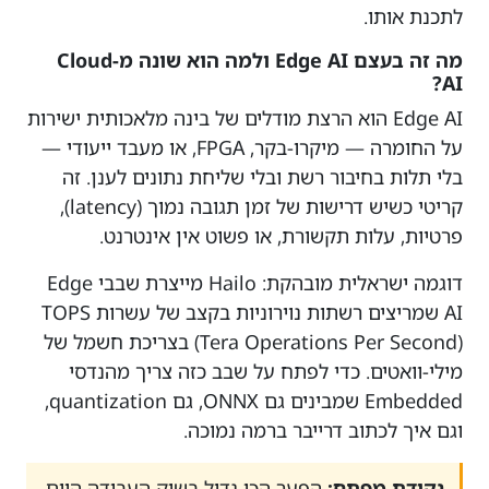
לתכנת אותו.
מה זה בעצם Edge AI ולמה הוא שונה מ-Cloud
AI?
Edge AI הוא הרצת מודלים של בינה מלאכותית ישירות
על החומרה — מיקרו-בקר, FPGA, או מעבד ייעודי —
בלי תלות בחיבור רשת ובלי שליחת נתונים לענן. זה
קריטי כשיש דרישות של זמן תגובה נמוך (latency),
פרטיות, עלות תקשורת, או פשוט אין אינטרנט.
דוגמה ישראלית מובהקת: Hailo מייצרת שבבי Edge
AI שמריצים רשתות נוירוניות בקצב של עשרות TOPS
(Tera Operations Per Second) בצריכת חשמל של
מילי-וואטים. כדי לפתח על שבב כזה צריך מהנדסי
Embedded שמבינים גם ONNX, גם quantization,
וגם איך לכתוב דרייבר ברמה נמוכה.
נקודת מפתח:
הפער הכי גדול בשוק העבודה היום