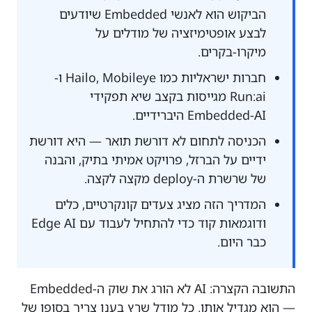
הביקוש הוא לאנשי Embedded שיודעים
לבצע אופטימיזציה של מודלים על
מיקרו-בקרים.
חברות ישראליות כמו Hailo, Mobileye ו-
Run:ai מגייסות בקצב שיא תפקידי
Embedded-AI היברידיים.
הכניסה לתחום לא דורשת תואר — היא דורשת
ידיים על הברזל, פרויקט אמיתי בתיק, והבנה
של שרשרת ה-deploy מקצה לקצה.
המדריך הזה מציג צעדים קונקרטיים, כלים
ודוגמאות קוד כדי להתחיל לעבוד עם Edge AI
כבר היום.
התשובה הקצרה: AI לא הורג את שוק ה-Embedded
— הוא מגדיל אותו. כל מודל שרץ בענן צריך בסופו של