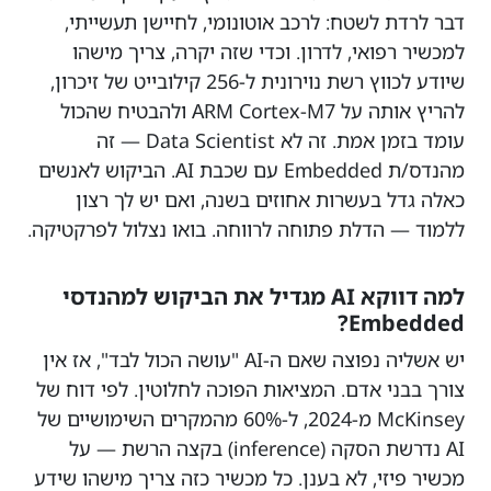
דבר לרדת לשטח: לרכב אוטונומי, לחיישן תעשייתי,
למכשיר רפואי, לדרון. וכדי שזה יקרה, צריך מישהו
שיודע לכווץ רשת נוירונית ל-256 קילובייט של זיכרון,
להריץ אותה על ARM Cortex-M7 ולהבטיח שהכול
עומד בזמן אמת. זה לא Data Scientist — זה
מהנדס/ת Embedded עם שכבת AI. הביקוש לאנשים
כאלה גדל בעשרות אחוזים בשנה, ואם יש לך רצון
ללמוד — הדלת פתוחה לרווחה. בואו נצלול לפרקטיקה.
למה דווקא AI מגדיל את הביקוש למהנדסי
Embedded?
יש אשליה נפוצה שאם ה-AI "עושה הכול לבד", אז אין
צורך בבני אדם. המציאות הפוכה לחלוטין. לפי דוח של
McKinsey מ-2024, ל-60% מהמקרים השימושיים של
AI נדרשת הסקה (inference) בקצה הרשת — על
מכשיר פיזי, לא בענן. כל מכשיר כזה צריך מישהו שידע