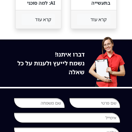
בתעשייה
AI: למה סוכני
הישראלית עדיין
AI אוטונומיים
חושבים שענן
משנה הכל
קרא עוד
קרא עוד
זה התשובה לכל
לצוותי פיתוח
שאלה — וזו
בדיוק הטעות
שתעלה להם
את הרלוונטיות.
דברו איתנו!
נשמח לייעץ ולענות על כל
שאלה