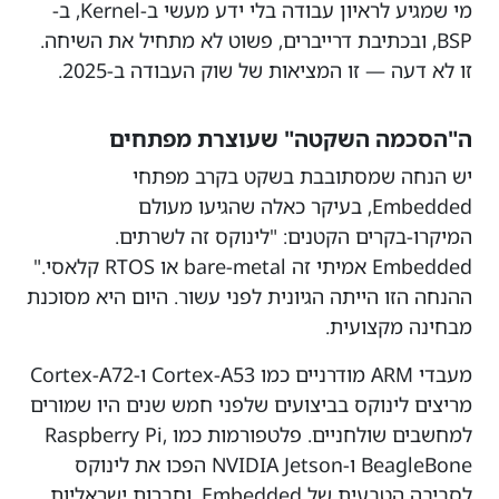
מי שמגיע לראיון עבודה בלי ידע מעשי ב-Kernel, ב-
BSP, ובכתיבת דרייברים, פשוט לא מתחיל את השיחה.
זו לא דעה — זו המציאות של שוק העבודה ב-2025.
ה"הסכמה השקטה" שעוצרת מפתחים
יש הנחה שמסתובבת בשקט בקרב מפתחי
Embedded, בעיקר כאלה שהגיעו מעולם
המיקרו-בקרים הקטנים: "לינוקס זה לשרתים.
Embedded אמיתי זה bare-metal או RTOS קלאסי."
ההנחה הזו הייתה הגיונית לפני עשור. היום היא מסוכנת
מבחינה מקצועית.
מעבדי ARM מודרניים כמו Cortex-A53 ו-Cortex-A72
מריצים לינוקס בביצועים שלפני חמש שנים היו שמורים
למחשבים שולחניים. פלטפורמות כמו Raspberry Pi,
BeagleBone ו-NVIDIA Jetson הפכו את לינוקס
לסביבה הטבעית של Embedded. וחברות ישראליות