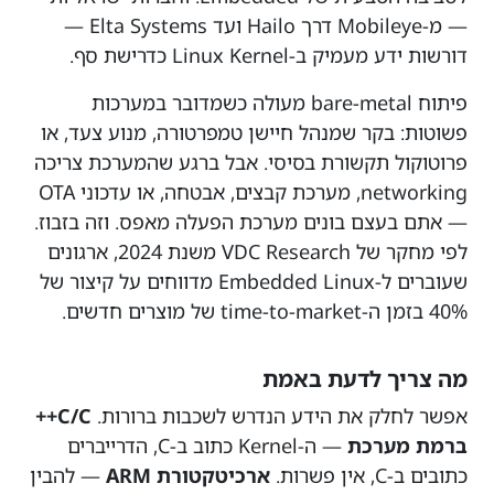
— מ-Mobileye דרך Hailo ועד Elta Systems —
דורשות ידע מעמיק ב-Linux Kernel כדרישת סף.
פיתוח bare-metal מעולה כשמדובר במערכות
פשוטות: בקר שמנהל חיישן טמפרטורה, מנוע צעד, או
פרוטוקול תקשורת בסיסי. אבל ברגע שהמערכת צריכה
networking, מערכת קבצים, אבטחה, או עדכוני OTA
— אתם בעצם בונים מערכת הפעלה מאפס. וזה בזבוז.
לפי מחקר של VDC Research משנת 2024, ארגונים
שעוברים ל-Embedded Linux מדווחים על קיצור של
40% בזמן ה-time-to-market של מוצרים חדשים.
מה צריך לדעת באמת
אפשר לחלק את הידע הנדרש לשכבות ברורות.
C/C++
ברמת מערכת
— ה-Kernel כתוב ב-C, הדרייברים
כתובים ב-C, אין פשרות.
ארכיטקטורת ARM
— להבין