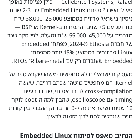
Systems, Rafael ו-Cellebrite — כולן מגייסות באופן
פעיל. השכר? מפתח Embedded Linux עם 2-3 שנות
ניסיון בישראל מרוויח בממוצע 28,000–38,000 ש"ח
בחודש. עם 5+ שנים והתמחות ב-Kernel או BSP —
מדברים על 45,000–55,000 ש"ח ומעלה. לפי סקר שכר
של חברת Ethosia מ-2024, מפתחי Embedded
Linux מרוויחים בממוצע 15% יותר ממפתחי
Embedded שעובדים רק עם bare-metal או RTOS.
מעסיקים ישראליים לא מחפשים מישהו שקרא ספר על
Kernel. הם מחפשים מישהו שכתב דרייבר, שעשה
cross-compilation לבורד אמיתי, שדיבג בעיית
timing עם oscilloscope, שהבין למה ה-boot לוקח
12 שניות ושיפר את זה ל-3. זה בדיוק ההבדל בין קורות
חיים שנזרקים לפח לבין הזמנה לראיון.
הנתיב: מאפס לפיתוח Embedded Linux