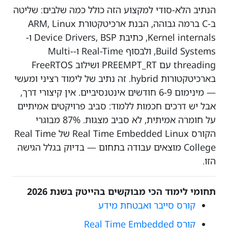
הנתיב הלא-סודי למקצוע הזה כולל כמה שלבים: שליטה
ב-C ברמה גבוהה, הבנת ארכיטקטורת ARM, Linux
Kernel internals, כתיבת Device Drivers, BSP ו-
Build Systems, ולבסוף Real-Time ו-Multi-
threading עם PREEMPT_RT ושילוב FreeRTOS
בארכיטקטורות hybrid. זה נתיב של לימוד רציני ומעשי
— מינימום 6-9 חודשים אינטנסיביים. אין קיצורי דרך,
אבל יש דרכים חכמות ללמוד: סביב פרויקטים אמיתיים
על חומרה אמיתית, לא סביב מצגות. 87% מבוגרי
הקורס Real Time Embedded Linux של Real Time
College מוצאים עבודה בתחום — בדיוק בגלל הגישה
הזו.
תחומי לימוד הכי מבוקשים בהייטק בשנת 2026
קורס סייבר ואבטחת מידע
קורס Real Time Embedded