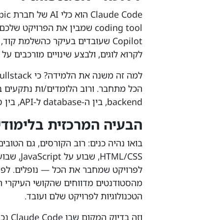
לקרוא לוגים, ולבצע שינויים מורכבים על 
backend, בין ה-database ל-API, בין סביבת הפיתוח ל-deployment.
הבעיה המרכזית בלימודי Fullstack היו
בואו נהיה כנים: רוב הקורסים, גם הטובי
מהסטודנטים מדווחים שהקושי העיקרי הו
הטכנולוגיות לפרויקט שלם ועובד.
וזה ב