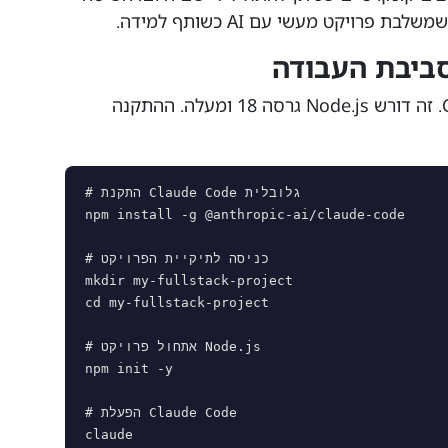
פרויקט מעשי עם AI כשותף למידה.
לפני הכל — מתקינים את Claude Code. זה דורש Node.js גרסה 18 ומעלה. ההתקנה
# התקנת Claude Code גלובלית

npm install -g @anthropic-ai/claude-code

# כניסה לתיקיית הפרויקט

mkdir my-fullstack-project

cd my-fullstack-project

# אתחול פרויקט Node.js

npm init -y

# הפעלת Claude Code

claude
