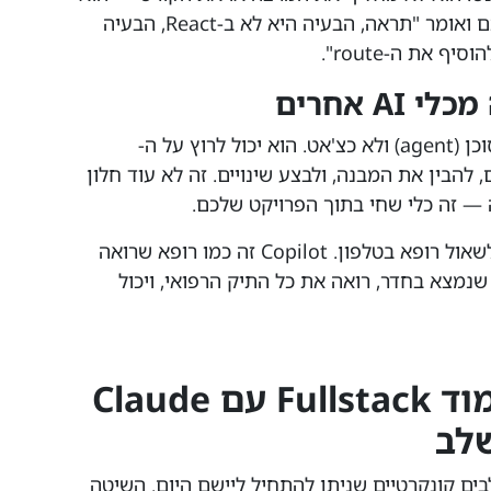
מחליף את אותו חבר מנוסה שיושב לידכם ואומר "תראה, הבעיה היא לא ב-React, הבעיה
ההבדל המהותי: Claude Code פועל כסוכן (agent) ולא כצ'אט. הוא יכול לרוץ על ה-
בצים, להבין את המבנה, ולבצע שינויים. זה לא עוד חלון
 — זה כלי שחי בתוך הפרויקט שלכם.
חשבו על ההבדל כך: ChatGPT זה כמו לשאול רופא בטלפון. Copilot זה כמו רופא שרואה
Claud זה כמו רופא שנמצא בחדר, רואה את כל התיק הרפואי, ויכול
מדריך מעשי: איך ללמוד Fullstack עם Claude
ם קונקרטיים שניתן להתחיל ליישם היום. השיטה