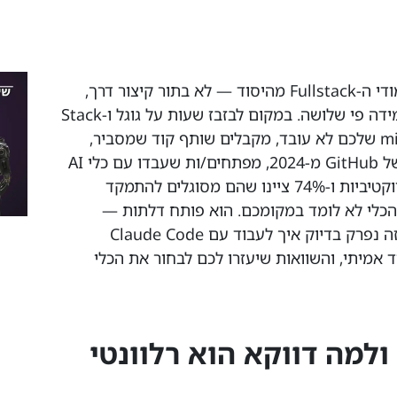
קלוד קוד (Claude Code) משנה את לימודי ה-Fullstack מהיסוד — לא בתור קיצור דרך,
אלא בתור מעבדה חיה שמאיצה את הלמידה פי שלושה. במקום לבזבז שעות על גוגל ו-Stack
Overflow כדי להבין למה ה-middleware שלכם לא עובד, מקבלים שותף קוד שמסביר,
מתקן, ומאתגר — בזמן אמת. לפי סקר של GitHub מ-2024, מפתחים/ות שעבדו עם כלי AI
coding דיווחו על עלייה של 55% בפרודוקטיביות ו-74% ציינו שהם מסוגלים להתמקד
הכלי לא לומד במקומכם. הוא פותח דלתות —
אתם/ן צריכים/ות ללכת דרכן. במדריך הזה נפרק בדיוק איך לעבוד עם Claude Code
 אמיתי, והשוואות שיעזרו לכם לבחור את הכלי
מה זה Claude Code ולמה דווקא הוא רלוונטי