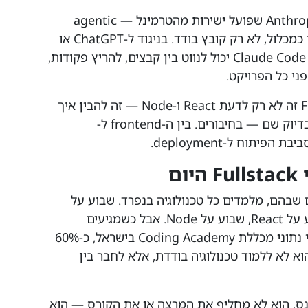
Claude Code הוא כלי AI של חברת Anthropic שפועל ישירות מהטרמינל — agentic
coding tool שמבין את הפרויקט שלכם כמכלול, לא רק קובץ בודד. בניגוד ל-ChatGPT או
Copilot שעובדים בעיקר כהשלמת קוד, Claude Code יכול לנווט בין קבצים, להריץ פקודות,
פני כל הפרויקט.
למה זה משנה את הלמידה? כי Fullstack זה לא רק לדעת React ו-Node — זה להבין איך
הכל מתחבר. ורוב הלומדים/ות נתקעים בדיוק שם — בחיבורים. בין ה-frontend ל-
ם
ם שבהם, מלמדים כל טכנולוגיה בנפרד. שבוע על
HTML/CSS, שבוע על JavaScript, שבוע על React, שבוע על Node. אבל כשמגיעים
לפרויקט שמחבר את הכל — נופלים. לפי נתוני מכללת Coding Academy בישראל, כ-60%
א לא ללמוד טכנולוגיה בודדת, אלא לחבר בין
דיוק המקום שבו Claude Code נכנס. הוא לא מחליף את המרצה או את הקורס — הוא