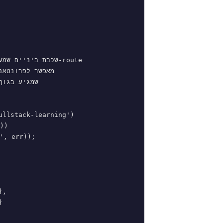
llstack-learning')

,


