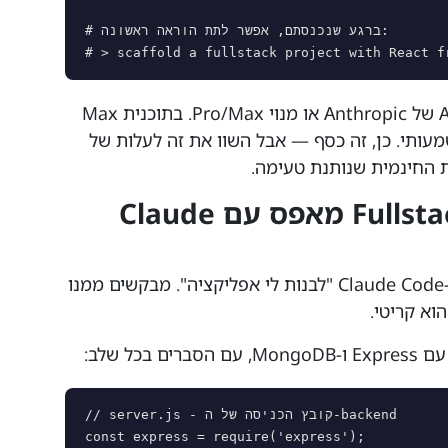
# ברגע שנכנסתם, אפשר לתת הוראה ראשונה:

# > scaffold a fullstack project with React f
שימו לב: Claude Code דורש מפתח API של Anthropic או מנוי Pro/Max. בתוכנית Max
 משמעותי. כן, זה כסף — אבל השוו את זה לעלות של
ת החינמית שנותנת טעימה.
שלב 2: בניית פרויקט Fullstack מאפס עם Claude
הנה הגישה שמשנה הכל: לא מבקשים מ-Claude Code "לבנות לי אפליקציה". מבקשים ממנו
וא קריטי.
// server.js - קובץ הכניסה של ה-backend

const express = require('express');
