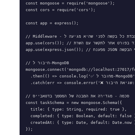
const mongoose = require('mongoose');

const cors = require('cors');

const app = express();

// Middleware - שכבת ביניים שמעבדת כל בקשה לפני שהיא מגיעה ל-route

app.use(cors()); // מאפשר לפרונטאנד בפורט אחר לתקשר עם השרת

app.use(express.json()); // מפענח JSON שמגיע בגוף הבקשה

// חיבור ל-MongoDB

mongoose.connect('mongodb://localhost:27017/fu
  .then(() => console.log('✅ מחובר ל-MongoDB'))

  .catch(err => console.error('❌ שגיאת חיבור:', err));

// סכמה - מגדירה את המבנה של המסמך בדטאבייס

const taskSchema = new mongoose.Schema({

  title: { type: String, required: true },

  completed: { type: Boolean, default: false }
  createdAt: { type: Date, default: Date.now }
});
