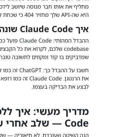
היא שה-API שלך מחזיר 404 כי שכחת להוסיף את ה-route".
איך Claude Code שונה מכלי AI אחרים
codebase שלכם, לקרוא את כל הק
שמדביקים בו קוד ומקווים לתשובה טובה
את הרנטגן. e Code
לבצע את הבדיקה בעצמו.
Code — שלב אחרי שלב
הנה השיטה שעובדת. לא תיאוריה — שלבי