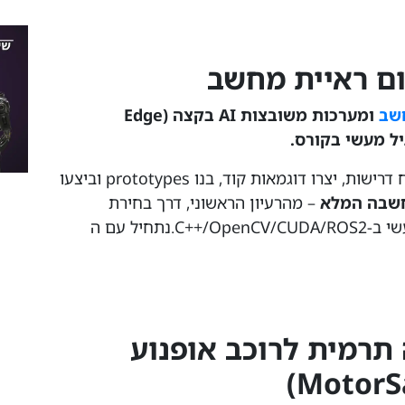
ם ראיית מחשב
שב
ומערכות משובצות AI בקצה (Edge
התלמידים קיבלו את האתגר, ביצעו ניתוח דרישות, יצרו דוגמאות קוד, בנו prototypes וביצעו
חשבה המלא
– מהרעיון הראשוני, דרך בחירת
טכנולוגיות וארכיטקטורה, ועד ליישום מעשי ב‑C++/OpenCV/CUDA/ROS2.נתחיל עם ה
ה תרמית לרוכב אופנוע