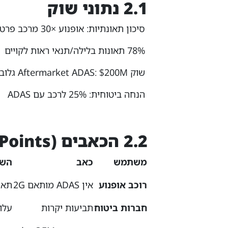
2.1 נתוני שוק
סיכון תאונתיות: אופנוע ×30 מרכב פרטי (הלמ"ס 2025)
78% תאונות בלילה/תנאי ראות לקויים
שוק Aftermarket ADAS: $200M גלובלי (2026)
הנחה ביטוחית: 25% לרכב עם ADAS
2.2 הכאבים (Pain Points)
משתמש
כאב
הש
רוכב אופנוע
אין ADAS מותאם 2G
תאו
חברות ביטוח
תביעות יקרות
עלוי