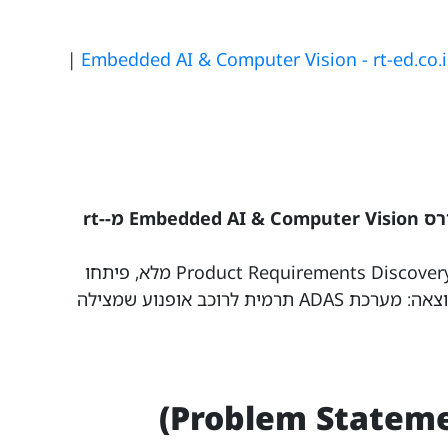
|
Embedded AI & Computer Vision - rt-ed.co.i
זהו פרויקט גמר אמיתי של תלמידי קורס Embedded AI & Computer Vision מ-rt-
התלמידים קיבלו אתגר תעשייתי, ביצעו Product Requirements Discovery מלא, פיתחו
prototype רץ וביצעו בדיקות שטח. התוצאה: מערכת ADAS תרמית לרוכב אופנוע שמצילה