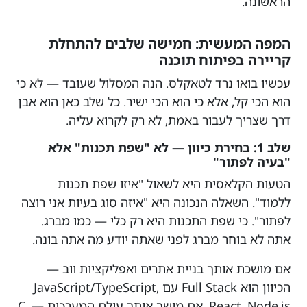
הראשונה.
המפה המעשית: חמישה שלבים להתחלת
קריירה בפיתוח תוכנה
עכשיו בואו נרד לטאקלס. הנה המסלול שעובד — לא כי
הוא הכי קל, אלא כי הוא הכי ישיר. כל שלב כאן הוא אבן
דרך שצריך לעבור באמת, לא רק לקרוא עליה.
שלב 1: בחירת כיוון — לא "שפת תכנות" אלא
"בעיה לפתור"
הטעות הקלאסית היא לשאול "איזו שפת תכנות
ללמוד". השאלה הנכונה היא "איזה סוג בעיות אני רוצה
לפתור". כי שפת התכנות היא רק כלי — כמו מברג.
אתה לא בוחר מברג לפני שאתה יודע מה אתה בונה.
אם מושכת אותך בניית אתרים ואפליקציות ווב —
הכיוון הוא Full Stack עם JavaScript/TypeScript,
React, Node.js. אם מושך אותך עולם המערכות — C,