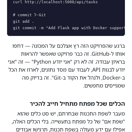
curl http://localhost:5000/api/tasks

# commit ל-Git

git add .

git commit -m "Add Flask app with Docker support"
ברגע שהפרויקט הזה רץ אצלכם על המכונה — דחפו
אותו ל-GitHub. זה כבר פרויקט שאפשר להראות
בראיון עבודה. זה לא רק "אני יודע Python" — זה "אני
יודע לבנות API, לעבוד עם מסד נתונים, לארוז את הכל
ב-Docker, ולנהל את הקוד ב-Git". זה בדיוק מה
שמגייסים מחפשים.
הכלים שכל מפתח מתחיל חייב להכיר
מעבר לשפת התכנות שבחרתם, יש סט כלים שהוא
"שפת אם" של כל מפתח בתעשייה. בלי הכלים האלה,
אפילו עם ידע מעולה בשפת תכנות, תרגישו אבודים