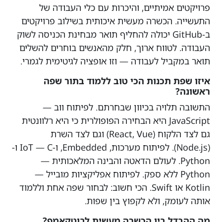
פרויקטים אמיתיים, והיכרות עם כלי העבודה של
התעשייה. הכשרה מעשית איכותית בשילוב פרויקטים
ב-GitHub יכולה להחליף תואר מבחינת הכניסה לשוק
העבודה. לטווח ארוך, חלק מהאנשים בוחרים להשלים
תואר במקביל לעבודה — וזו אופציה לגיטימית לגמרי.
איזו שפת תכנות הכי טוב ללמוד בתור שפה
ראשונה?
התשובה תלויה בכיוון שבחרתם. לפיתוח ווב —
JavaScript היא הבחירה הפופולרית כי היא רלוונטית
גם לצד הלקוח (React, Vue) וגם לצד השרת
(Node.js). לפיתוח מערכות, Embedded, ו-IoT — C ו-
Python. לעולם הדאטה והבינה המלאכותית —
Python ללא ספק. לפיתוח אפליקציות מובייל —
Kotlin או Swift. הכי חשוב: לבחור שפה אחת וללמוד
אותה לעומק, ולא לקפוץ בין שפות.
מה ההבדל בין הכשרה מעשית לבוטקאמפ?