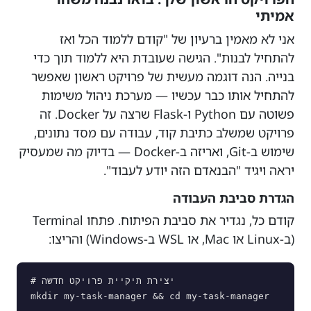
אמיתי
אני לא מאמין ברעיון של "קודם ללמוד הכל ואז
להתחיל לבנות". הגישה שעובדת היא ללמוד תוך כדי
בנייה. הנה דוגמה מעשית של פרויקט ראשון שאפשר
להתחיל אותו כבר עכשיו — מערכת ניהול משימות
פשוטה עם Python ו-Flask שרצה על Docker. זה
פרויקט שמשלב כתיבת קוד, עבודה עם מסד נתונים,
שימוש ב-Git, ואריזה ב-Docker — בדיוק מה שמעסיק
יראה ויגיד "הבנאדם הזה יודע לעבוד".
הגדרת סביבת העבודה
קודם כל, נגדיר את סביבת הפיתוח. פתחו Terminal
(ב-Linux או Mac, או WSL ב-Windows) והריצו:
# יצירת תיקיית פרויקט חדשה

mkdir my-task-manager && cd my-task-manager
