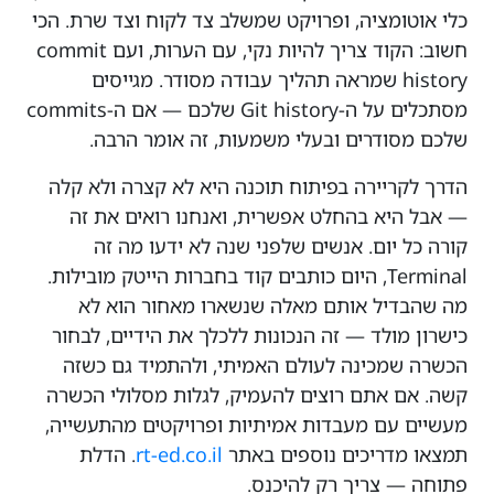
כלי אוטומציה, ופרויקט שמשלב צד לקוח וצד שרת. הכי
חשוב: הקוד צריך להיות נקי, עם הערות, ועם commit
history שמראה תהליך עבודה מסודר. מגייסים
מסתכלים על ה-Git history שלכם — אם ה-commits
שלכם מסודרים ובעלי משמעות, זה אומר הרבה.
הדרך לקריירה בפיתוח תוכנה היא לא קצרה ולא קלה
— אבל היא בהחלט אפשרית, ואנחנו רואים את זה
קורה כל יום. אנשים שלפני שנה לא ידעו מה זה
Terminal, היום כותבים קוד בחברות הייטק מובילות.
מה שהבדיל אותם מאלה שנשארו מאחור הוא לא
כישרון מולד — זה הנכונות ללכלך את הידיים, לבחור
הכשרה שמכינה לעולם האמיתי, ולהתמיד גם כשזה
קשה. אם אתם רוצים להעמיק, לגלות מסלולי הכשרה
מעשיים עם מעבדות אמיתיות ופרויקטים מהתעשייה,
תמצאו מדריכים נוספים באתר
rt-ed.co.il
. הדלת
פתוחה — צריך רק להיכנס.