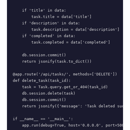
    if 'title' in data:

        task.title = data['title']

    if 'description' in data:

        task.description = data['description']

    if 'completed' in data:

        task.completed = data['completed']

    db.session.commit()

    return jsonify(task.to_dict())

@app.route('/api/tasks/
', methods=['DELETE'])

def delete_task(task_id):

    task = Task.query.get_or_404(task_id)

    db.session.delete(task)

    db.session.commit()

    return jsonify({'message': 'Task deleted succes
if __name__ == '__main__':

    app.run(debug=True, host='0.0.0.0', port=5000)