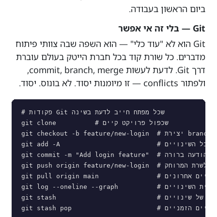
ביום הראשון בעבודה.
Git — בלי זה אי אפשר
Git הוא לא "עוד כלי" — הוא השפה שבה צוותי פיתוח
מדברים. כל שורת קוד בכל חברת הייטק בעולם עוברת
דרך Git. לדעת לעשות commit, branch, merge,
ולפתור conflicts — זו מיומנות יסוד. לא בונוס. יסוד.
# פקודות Git שכל מפתח חייב לדעת בשינה

         # שכפול פרויקט קיים

git clone 
git checkout -b feature/new-login  # יצירת branch חדש לפיצ'ר

git add -A                         # הוספת כל השינויים

git commit -m "Add login feature"  # שמירת השינויים עם הודעה ברורה

git push origin feature/new-login  # דחיפה לשרת המרוחק

git pull origin main               # משיכת שינויים אחרונים

git log --oneline --graph          # צפייה בהיסטוריית השינויים

git stash                          # שמירה זמנית של שינויים

            # שחזור השינויים הזמניים