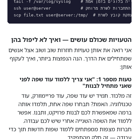
tail -f /var/log/syslog    # צפייה בלוגים בזמן אמת

ssh user@server            # התחברות לשרת מרוחק

scp file.txt user@server:/tmp/  # העתקת קובץ לשרת
הטעויות שכולם עושים — ואיך לא ליפול בהן
אני רואה את אותן טעויות חוזרות שוב ושוב אצל אנשים
שמתחילים את הדרך. הנה הנפוצות ביותר, ואיך לעקוף
אותן:
טעות מספר 1: "אני צריך ללמוד עוד שפה לפני
שאני מתחיל לבנות"
זה מלכוד. תמיד יש עוד שפה, עוד פריימוורק, עוד
טכנולוגיה. האמת? תבחרו שפה אחת, תלמדו אותה
ברמה שמאפשרת לכם לבנות פרויקט, ותבנו. אפשר
ללמוד את השפה השנייה אחרי שיש לכם עבודה.
חברות מצפות ממפתחים ללמוד שפות חדשות תוך כדי
עבודה — זה חלק מהתפקיד.