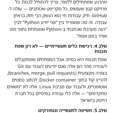
מהרגע שמתחילים ללמוד, צריך להתחיל לבנות. כל
פרויקט קטן שעושים, כל סקריפט שכותבים — עולה ל-
GitHub. תיק עבודות חי הוא הנשק הכי חזק בראיון
עבודה. זה מה שמפריד בין "אני יודע Python" לבין
"הנה מערכת שכתבתי ב-Python שמנתחת נתוני מזג
אוויר בזמן אמת".
שלב 4: רכישת כלים תעשייתיים — לא רק שפת
תכנות
שפת תכנות היא בסיס, אבל המפתחים שמתקבלים
לעבודה מהר הם אלה שגם יודעים לעבוד עם Git
בצורה מקצועית (branches, merge, pull requests),
להריץ קוד בתוך Docker container, לכתוב טסטים
אוטומטיים, ולעבוד עם סביבת Linux. אלה לא "נושאים
מתקדמים" — אלה כלי עבודה בסיסיים בכל חברת
הייטק בישראל.
שלב 5: חשיפה לתעשייה ונטוורקינג