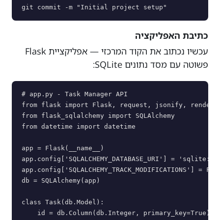
git commit -m "Initial project setup"
כתיבת האפליקציה
עכשיו נכתוב את הקוד המרכזי — אפליקציית Flask
פשוטה עם מסד נתונים SQLite:
# app.py - Task Manager API

from flask import Flask, request, jsonify, render_t
from flask_sqlalchemy import SQLAlchemy

from datetime import datetime

app = Flask(__name__)

app.config['SQLALCHEMY_DATABASE_URI'] = 'sqlite:///
app.config['SQLALCHEMY_TRACK_MODIFICATIONS'] = Fals
db = SQLAlchemy(app)

class Task(db.Model):

    id = db.Column(db.Integer, primary_key=True)
