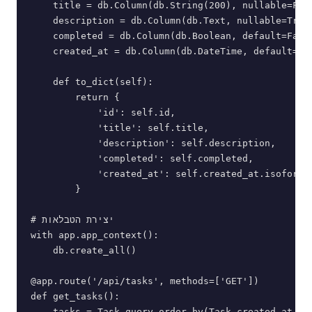
    title = db.Column(db.String(200), nullable=Fals
    description = db.Column(db.Text, nullable=True)
    completed = db.Column(db.Boolean, default=False
    created_at = db.Column(db.DateTime, default=dat
    def to_dict(self):

        return {

            'id': self.id,

            'title': self.title,

            'description': self.description,

            'completed': self.completed,

            'created_at': self.created_at.isoformat
        }

# יצירת הטבלאות

with app.app_context():

    db.create_all()

@app.route('/api/tasks', methods=['GET'])

def get_tasks():

    tasks = Task.query.order_by(Task.created_at.des