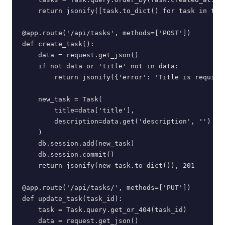
    return jsonify([task.to_dict() for task in task
@app.route('/api/tasks', methods=['POST'])

def create_task():

    data = request.get_json()

    if not data or 'title' not in data:

        return jsonify({'error': 'Title is required
    new_task = Task(

        title=data['title'],

        description=data.get('description', '')

    )

    db.session.add(new_task)

    db.session.commit()

    return jsonify(new_task.to_dict()), 201

@app.route('/api/tasks/
', methods=['PUT'])

def update_task(task_id):

    task = Task.query.get_or_404(task_id)

    data = request.get_json()
