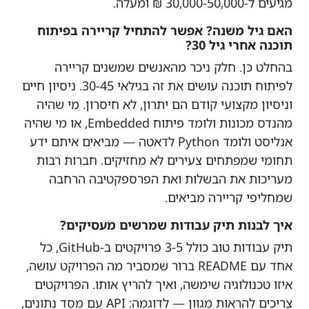
מגיעים ל-30,000-50,000 ₪ ומעלה.
האם גיל משנה? אפשר להתחיל קריירה בפיתוח
תוכנה אחרי גיל 30?
בהחלט כן. חלק ניכר מהאנשים שמשנים קריירה
לפיתוח תוכנה עושים את זה בגילאי 30-45. ניסיון חיים
וניסיון מקצועי קודם הם יתרון, לא חיסרון. מי שהיה
מהנדס מכונות ולומד פיתוח Embedded, או מי שהיה
אנליסט ולומד Python לדאטה — מביאים איתם ידע
תחומי שמפתחים צעירים לא מחזיקים. חברות רבות
מעריכות את הבשלות ואת הפרספקטיבה הרחבה
שמחליפי קריירה מביאים.
איך לבנות תיק עבודות שמרשים מעסיקים?
תיק עבודות טוב כולל 3-5 פרויקטים ב-GitHub, כל
אחד עם README ברור שמסביר מה הפרויקט עושה,
איזו טכנולוגיה שימשה, ואיך להריץ אותו. הפרויקטים
צריכים להראות מגוון — לדוגמה: API עם מסד נתונים,