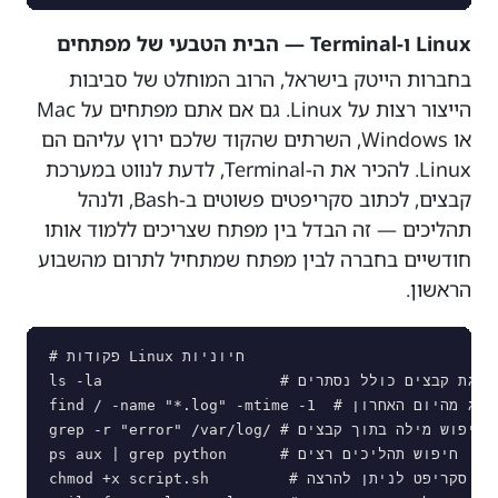
Linux ו-Terminal — הבית הטבעי של מפתחים
בחברות הייטק בישראל, הרוב המוחלט של סביבות
הייצור רצות על Linux. גם אם אתם מפתחים על Mac
או Windows, השרתים שהקוד שלכם ירוץ עליהם הם
Linux. להכיר את ה-Terminal, לדעת לנווט במערכת
קבצים, לכתוב סקריפטים פשוטים ב-Bash, ולנהל
תהליכים — זה הבדל בין מפתח שצריכים ללמוד אותו
חודשיים בחברה לבין מפתח שמתחיל לתרום מהשבוע
הראשון.
# פקודות Linux חיוניות

ls -la                    # הצגת קבצים כולל נסתרים

find / -name "*.log" -mtime -1  # חיפוש קבצי לוג מהיום האחרון

grep -r "error" /var/log/ # חיפוש מילה בתוך קבצים

ps aux | grep python      # חיפוש תהליכים רצים

chmod +x script.sh         # הפיכת סקריפט לניתן להרצה
