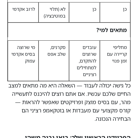
כן
כן
לא (תלוי
לרוב אקדמי
במוטיבציה)
מתאים למי?
מחליפי
עובדים
סקרנים,
מי שרוצה
קריירה עם
שרוצים
שלב אפס
בסיס אקדמי
זמן פנוי
להתקדם,
עמוק
למתחילים
רציניים
כל גישה יכולה לעבוד — השאלה היא מה מתאים למצב
החיים שלכם עכשיו. אם אתם רוצים להיכנס לתעשייה
מהר, עם בסיס מוצק ופרויקטים שאפשר להראות —
קורס מקצועי עם מעבדות או בוטקאמפ רציני הם
הבחירה הנכונה.
הפרויקט הראשון שלך: בואו נבנה משהו