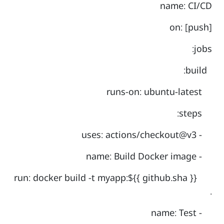
name: CI/CD
on: [push]
jobs:
build:
runs-on: ubuntu-latest
steps:
- uses: actions/checkout@v3
- name: Build Docker image
run: docker build -t myapp:${{ github.sha }}
.
- name: Test