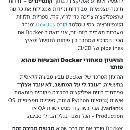
להפעיל ולפרוס אפליקציות בתוך
קונטיינרים
– יחידות
תוכנה עצמאיות, מבודדות וניידות שמכילות את כל מה
שהאפליקציה צריכה כדי לרוץ: קוד, ספריות, תלויות
וקונפיגורציה. כמי שמלמד
קורס DevOps
ומנהל
מערכות תשתית ביום-יום, אני רואה ב-Docker את
הכלי המרכזי שמחבר בין פיתוח לתפעול ומאיץ
pipelines של CI/CD.
ההיגיון מאחורי Docker והבעיות שהוא
פותר
ההיגיון המרכזי של Docker נובע מבעיה קלאסית
בתעשייה:
"עובד לי על המחשב, לא עובד אצלך"
.
מפתחים בונים אפליקציה בסביבה מקומית מותאמת
אישית (גרסאות Python שונות, ספריות ספציפיות, OS
variants), אבל כשהקוד מגיע לשרת QA או
Production – הכל נשבר בגלל הבדלי סביבה.
Docker פותר את זה בכך שהוא
מבטיח סביבה זהה