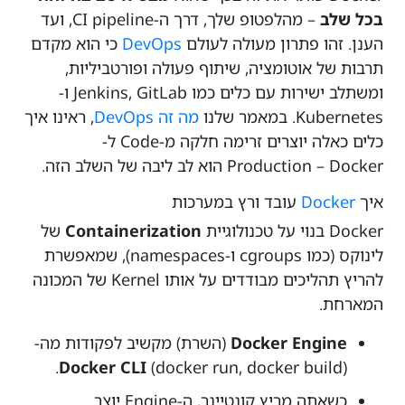
בכל שלב
– מהלפטופ שלך, דרך ה-CI pipeline, ועד
הענן. זהו פתרון מעולה לעולם
DevOps
כי הוא מקדם
תרבות של אוטומציה, שיתוף פעולה ופורטביליות,
ומשתלב ישירות עם כלים כמו Jenkins, GitLab ו-
Kubernetes. במאמר שלנו
מה זה DevOps
, ראינו איך
כלים כאלה יוצרים זרימה חלקה מ-Code ל-
Production – Docker הוא לב ליבה של השלב הזה.
איך
Docker
עובד ורץ במערכות
Docker בנוי על טכנולוגיית
Containerization
של
לינוקס (כמו cgroups ו-namespaces), שמאפשרת
להריץ תהליכים מבודדים על אותו Kernel של המכונה
המארחת.
Docker Engine
(השרת) מקשיב לפקודות מה-
Docker CLI
(docker run, docker build).
כשאתה מריץ קונטיינר, ה-Engine יוצר