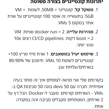
יתרונות קונטיינרים בצורה פשוטה
משקל קל
: קונטיינר = 50MB, לעומת VM =
5GB. בתעשייה זה אומר 100 קונטיינרים על שרת
אחד במקום 5 VMs.
מהירות עלייה
:
docker run
= 2 שניות. VM
boot = 2 דקות. CI/CD pipelines רצים 10x
מהר יותר.
שימוש יעיל במשאבים
: 1 שרת פיזי מריץ 100+
קונטיינרים לעומת 10 VMs. חיסכון של 80-90%
בשרתים/עלויות ענן.
בקורסים שלי אני מראה לצוותים איך זה פותר בעיה
אמיתית: חברה עם 50 devs בונה 50 סביבות QA ב-
VMs – השרתים קורסים. מעבר ל-Docker: הכל רץ על
2 שרתים, המפתחים מקבלים סביבה זהה בפקודה
אחת.