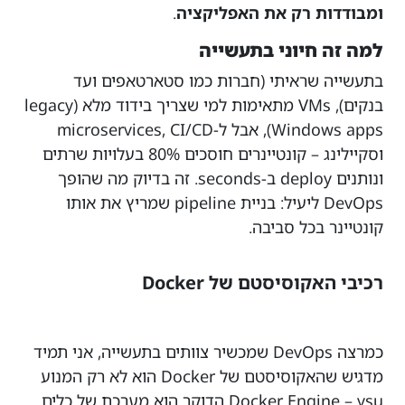
ומבודדות רק את האפליקציה
.
למה זה חיוני בתעשייה
בתעשייה שראיתי (חברות כמו סטארטאפים ועד
בנקים), VMs מתאימות למי שצריך בידוד מלא (legacy
Windows apps), אבל ל-microservices, CI/CD
וסקיילינג – קונטיינרים חוסכים 80% בעלויות שרתים
ונותנים deploy ב-seconds. זה בדיוק מה שהופך
DevOps ליעיל: בניית pipeline שמריץ את אותו
קונטיינר בכל סביבה.
רכיבי האקוסיסטם של Docker
כמרצה DevOps שמכשיר צוותים בתעשייה, אני תמיד
מדגיש שהאקוסיסטם של Docker הוא לא רק המנוע
Docker Engine – vsu הדוקר הוא מערכת של כלים