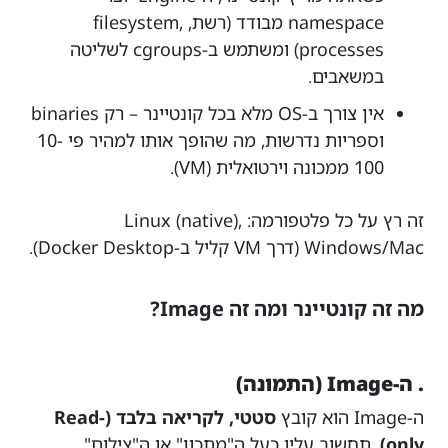
namespace מבודד (רשת, filesystem,
processes) ומשתמש ב-cgroups לשליטה
במשאבים.
אין צורך ב-OS מלא בכל קונטיינר – רק binaries
וספריות נדרשות, מה שהופך אותו למהיר פי 10-
100 ממכונה וירטואלית (VM).
זה רץ על כל פלטפורמה: Linux (native),
Windows/Mac (דרך VM קליל ב-Docker Desktop).
מה זה קונטיינר ומה זה Image?
. ה-Image (התמונה)
ה-Image הוא קובץ
סטטי, לקריאה בלבד (Read-
only)
. תחשוב עליו כעל ה"מתכון" או ה"צילום"