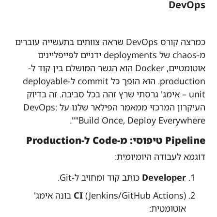
DevOps
כמרצה קורס DevOps שראה צוותים בתעשייה עוברים
מ-chaos של deployments ידניים לפייפליינים
אוטומטיים, Docker הוא הגשר המושלם בין קוד ל-
production. הוא הופך כל commit ל-deployable
unit – אימג' גרסתי שרץ זהה בכל סביבה. זה בדיוק
העיקרון המרכזי ממאמר הפילאר שלנו על DevOps:
"Build Once, Deploy Everywhere".
Pipeline טיפוסי: מ-Code ל-Production
דוגמא לעבודה היומיומית:
Developer
כותב קוד ומחויב ל-Git.
CI
(Jenkins/GitHub Actions) בונה אימג'
אוטומטית: