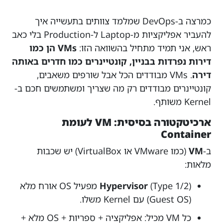
כמרצה ב-DevOps שמלמד צוותים בתעשייה איך
להעביר אפליקציות מ-Laptop ל-Production בלי כאב
ראש, אני תמיד מתחיל בהשוואה הזו:
VMs הן כמו
דירות נפרדות בבניין, קונטיינרים כמו חדרים באותה
דירה
. VMs מבודדים הכל אבל שורפים משאבים,
קונטיינרים מבודדים רק מה שצריך ומשתמשים חכם ב-
Kernel משותף.
ארכיטקטורה בסיסית: VM לעומת
Container
ב-
VM
(כמו VMware או VirtualBox) יש שכבות
מלאות:
Hypervisor
(Type 1/2) מפעיל OS אורח מלא
(Guest OS) עם Kernel משלו.
כל VM מכיל: אפליקציה + ספריות + OS מלא +