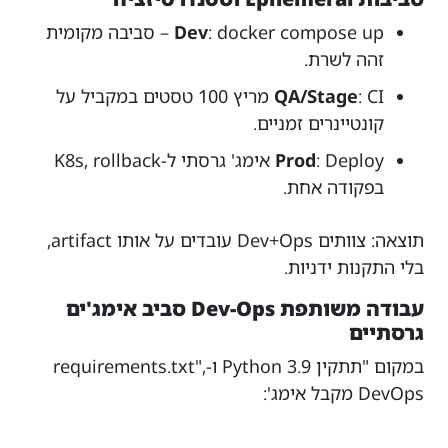
docker compose up
:
Dev
– סביבה מקומית
זהה לשרת.
QA/Stage
: CI מריץ 100 טסטים במקביל על
קונטיינרים זמניים.
Prod
: Deploy אימג' גרסתי ל-K8s, rollback
בפקודה אחת.
תוצאה: צוותים Dev+Ops עובדים על אותו artifact,
בלי התקנות ידניות.
עבודה משותפת Dev-Ops סביב אימג'ים
גרסתיים
במקום "תתקין Python 3.9 ו-requirements.txt",
DevOps מקבל אימג':