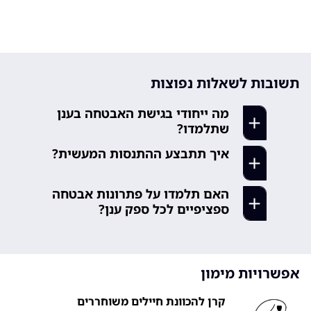
תשובות לשאלות נפוצות
מה ייחודי בגישת האבטחה בענן
שתלמדו?
איך תתבצע ההתנסות המעשית?
תלמדו כיצד לאבטח תשתיות ענן
מודרניות, תוך הבנת האתגרים
תעבדו בסביבות ענן אמיתיות, תתרגלו
הייחודיים לסביבות ענן. תתמקדו
האם תלמדו על פתרונות אבטחה
תרחישי אבטחה שונים, ותלמדו לזהות
בפתרונות מעשיים ובפרקטיקות
ספציפיים לכל ספק ענן?
ולטפל באיומים. תקבלו ניסיון מעשי
מומלצות.
משמעותי דרך ההתמחות
כן, תכירו את כלי האבטחה המובנים
close
של ספקי הענן המובילים, ותלמדו כיצד
close
לשלב פתרונות אבטחה צד-שלישי
אפשרויות מימון
בצורה אופטימלית.
קרן להכוונת חיילים משוחררים