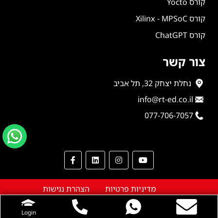
קורס Yocto
קורס Xilinx - MPSoC
קורס ChatGPT
צור קשר
נחלת יצחק 32, תל אביב
info@rt-ed.co.il
077-706-7057
מדיניות פרטיות
הצהרת נגישות
© כל הזכויות שמורות Real Time Group
Login