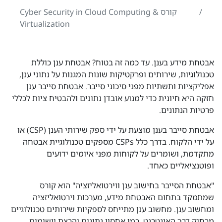
קורס Cyber Security in Cloud Computing &
Virtualization
אבטחת מידע בענן. עד כמה זה בטוח? אבטחת ענן כוללת
טכנולוגיות, שירותים ופרקטיקות שונות המגנות על נתוני ענן,
אפליקציות ותשתיות מפני סיכוני סייבר. אבטחת סייבר ענן
חזקה היא חיונית כדי למנוע אובדן נתונים ולהבטיח ציות לכללי
פרטיות הנתונים.
אבטחת סייבר בענן מוצעת על ידי ספק שירותי הענן (CSP) או
על ידי הלקוח. בדרך כלל CSPs מספקים טכנולוגיית אבטחה
מתקדמת, ושומרים על לקוחות מפני איומים ידועים
ופוטנציאליים כאחד.
"אבטחת הסייבר בחישוב ענן ווירטואליזציה" הוא קורס
שמתמקד בתחום האבטחת מידע, מערכות וירטואליזציה
ומחשוב ענן. מחשוב ענן מתייחס לספקיות שירותים טכנולוגיים
מרחוק דרך האינטרנט, כמו אחסון נתונים והרצת יישומים