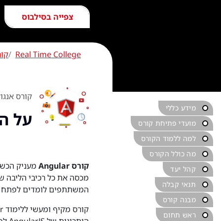
צפייה בסילבוס
Real Time College
קור
קורס אנגולר larJS
מידע כללי
על ה
מועדי פתיחת קורס
למה ללמוד הקורס
מה כולל הקורס
קורס Angular
קהל יעד
תנאי קבלה
המשתתפים לומדים לפתח אפליקציות SPA מורכבות, תוך שימוש בכלים מתקדמי
מבנה קורס
ראש תחום