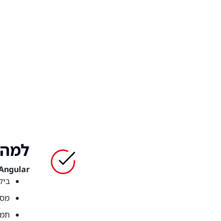
למה כד
Angular הוא אחד הפריימוורקים המובילים בתעשייה
ביקוש
מסג
תמיכ