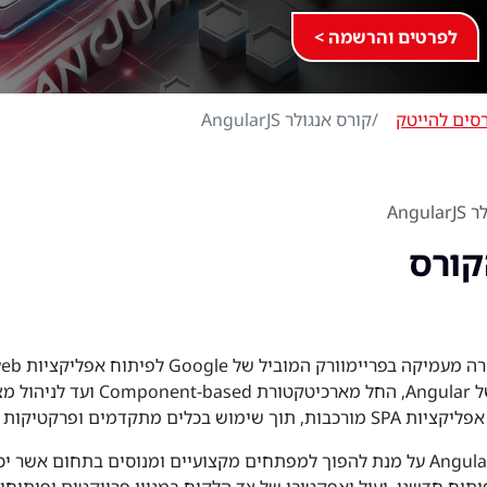
לפרטים והרשמה >
סים להייטק
קורס אנגולר AngularJS
Angu
קורס
מכסה את כל רכיבי הליבה של Angular, החל 
ם ופרקטיקות מומלצות בתעשייה.
קורס מקיף ומעשי ללימוד Angular על מנת להפוך למפתחים מקצועיים ומנוסים בתחום א