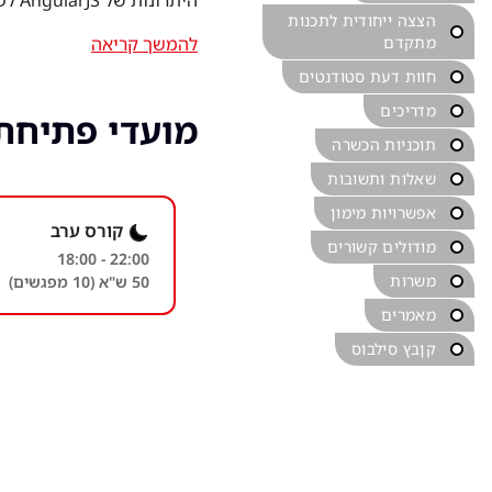
היתרונות של AngularJS לפיתוח חדשני, יעיל ואפקטיבי של צד הלקוח במגוון פרויקטים ופיתוחים רלוונטיים בתעשייה.
הצצה ייחודית לתכנות
מתקדם
להמשך קריאה
חוות דעת סטודנטים
מדריכים
מועדי פתיחת קורס
תוכניות הכשרה
שאלות ותשובות
אפשרויות מימון
קורס ערב
מודולים קשורים
18:00 - 22:00
משרות
50 ש"א (10 מפגשים)
מאמרים
קןבץ סילבוס