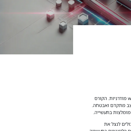
מעניק הכשרה מעמיקה בפריימוורק המוביל של Google לפיתוח אפליקציות web מודרניות. הקורס
מארכיטקטורת Component-based ועד לניהול מצב מתקדם ואבטחה.
שר יכולים לנצל את