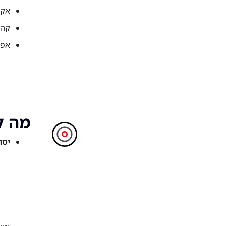
אקו
קהי
אפש
מה לומ
יסודות