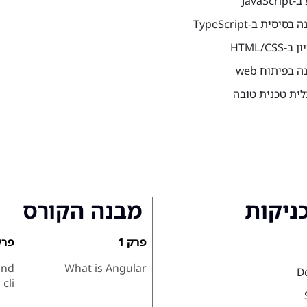
JavaScri
בסיסית ב-TypeScript
ב-HTML/CSS
 בפיתוח web
לית טכנית טובה
כניקות
מבנה הקורס
פרק 1
פרק 
and
What is Angular
D
cli