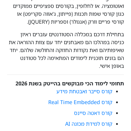
ואוטומציה. או לחלופין, בקורסים ספציפיים ממוקדים
כגון קורסי שפות תכנות (פייתון, ג'אווה סקריפט) או
קורסי פריים וורק (אנגולר) וספריות (JQUERY).
בתחילת דרכם במכללה הסטודנטים עוברים ראיון
כניסה במהלכו הם מאבחנים יחד עם צוות ההוראה את
שאיפותיהם ואת נקודות החוזקה והחולשה שלהם. יחד
הם בונים תוכנית לימודים המתאימה לכל סטודנט
באופן אישי.
תחומי לימוד הכי מבוקשים בהייטק בשנת 2026
קורס סייבר ואבטחת מידע
קורס Real Time Embedded
קורס דאטה סיינס
קורס למידת מכונה AI