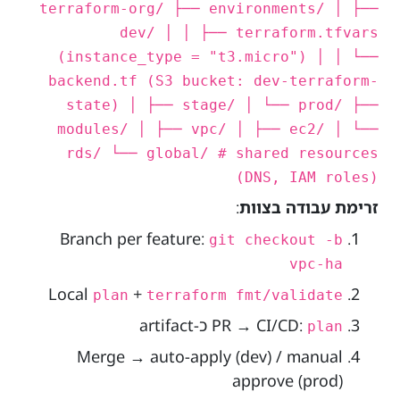
terraform-org/ ├── environments/ │ ├──
dev/ │ │ ├── terraform.tfvars
(instance_type = "t3.micro") │ │ └──
backend.tf (S3 bucket: dev-terraform-
state) │ ├── stage/ │ └── prod/ ├──
modules/ │ ├── vpc/ │ ├── ec2/ │ └──
rds/ └── global/ # shared resources
(DNS, IAM roles)
זרימת עבודה בצוות
:
Branch per feature:
git checkout -b
vpc-ha
Local
+
plan
terraform fmt/validate
PR → CI/CD:
כ-artifact
plan
Merge → auto-apply (dev) / manual
approve (prod)