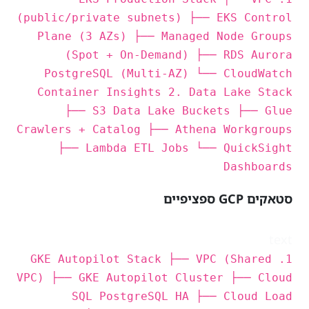
(public/private subnets) ├── EKS Control
Plane (3 AZs) ├── Managed Node Groups
(Spot + On-Demand) ├── RDS Aurora
PostgreSQL (Multi-AZ) └── CloudWatch
Container Insights 2. Data Lake Stack
├── S3 Data Lake Buckets ├── Glue
Crawlers + Catalog ├── Athena Workgroups
├── Lambda ETL Jobs └── QuickSight
Dashboards
סטאקים GCP ספציפיים
text
1. GKE Autopilot Stack ├── VPC (Shared
VPC) ├── GKE Autopilot Cluster ├── Cloud
SQL PostgreSQL HA ├── Cloud Load