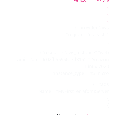
version = "~> 5.0"
}
}
}
provider "aws" {
region = "us-east-1"
}
resource "aws_instance" "web" {
ami = "ami-0c02fb55956c7d316" # Amazon
Linux 2023
instance_type = "t3.micro"
tags = {
Name = "MyFirstTerraformServer"
}
}