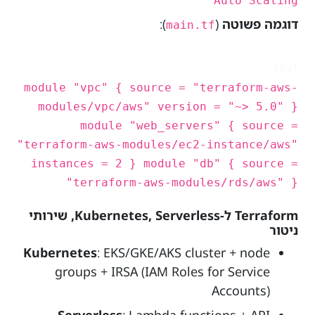
Auto Scaling
דוגמה פשוטה
(
):
main.tf
text
module "vpc" { source = "terraform-aws-
modules/vpc/aws" version = "~> 5.0" }
module "web_servers" { source =
"terraform-aws-modules/ec2-instance/aws"
instances = 2 } module "db" { source =
"terraform-aws-modules/rds/aws" }
Terraform ל-Kubernetes, Serverless, שירותי
ניטור
Kubernetes
: EKS/GKE/AKS cluster + node
groups + IRSA (IAM Roles for Service
Accounts)