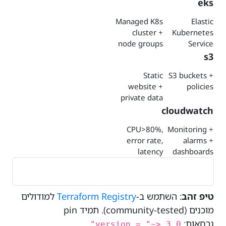
eks
Managed K8s
Elastic
cluster +
Kubernetes
node groups
Service
s3
Static
S3 buckets +
website +
policies
private data
cloudwatch
CPU>80%,
Monitoring +
error rate,
alarms +
latency
dashboards
טיפ זהב
: השתמש ב-
Terraform Registry
למודולים
מוכנים (community-tested). תמיד pin
גרסאות:
.
version = "~> 3.0"