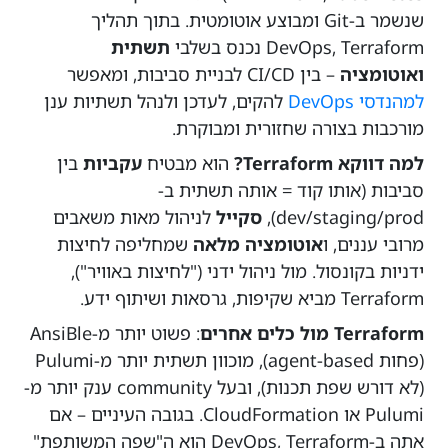
שנשמר ב-Git ומבוצע אוטומטית. בתוך תהליך
DevOps, Terraform נכנס בשלבי
תשתית
ואוטומציה
– בין CI/CD לבניית סביבות, ומאפשר
למהנדסי DevOps
להקים, לעדכן ולנהל תשתיות ענן
מורכבות בצורה שחזורית ומבוקרת.
למה דווקא Terraform?
הוא מבטיח
עקביות
בין
סביבות (אותו קוד = אותה תשתית ב-
dev/staging/prod),
סקייל
לניהול מאות משאבים
מרובי עננים, ו
אוטומציה מלאה
שמחליפה לחיצות
ידניות בקונסול. מול ניהול ידני ("לחיצות באוויר"),
Terraform מביא שקיפות, גרסאות ושיתוף ידע.
Terraform מול כלים אחרים
: פשוט יותר מ-AnsiBle
(פחות agent-based), מוכוון תשתית יותר מ-Pulumi
(לא דורש שפת תכנות), ובעל community ענק יותר מ-
Pulumi או CloudFormation. בגובה העיניים – אם
אתה ב-DevOps, Terraform הוא ה"שפה המשותפת"