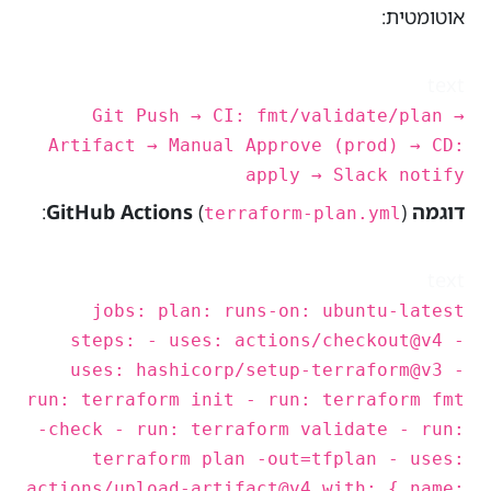
אוטומטית:
text
Git Push → CI: fmt/validate/plan →
Artifact → Manual Approve (prod) → CD:
apply → Slack notify
דוגמה GitHub Actions
):
(
terraform-plan.yml
text
jobs: plan: runs-on: ubuntu-latest
steps: - uses: actions/checkout@v4 -
uses: hashicorp/setup-terraform@v3 -
run: terraform init - run: terraform fmt
-check - run: terraform validate - run:
terraform plan -out=tfplan - uses:
actions/upload-artifact@v4 with: { name: