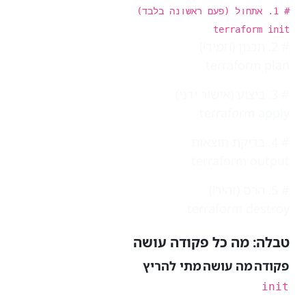
# 1. אתחול (פעם ראשונה בלבד)
terraform init
# 2. תכנון (תמיד!)
terraform plan
# 3. ביצוע (אישור ידני)
terraform apply
# 4. בדיקת תוצאות
terraform output
# 5. הרס (זהיר!)
terraform destroy
טבלה: מה כל פקודה עושה
פקודה
מה עושה
מתי להריץ
init