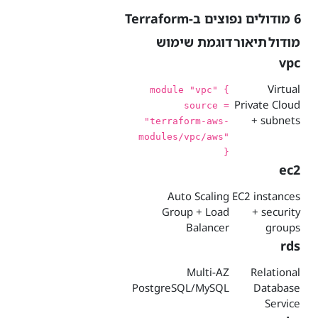
6 מודולים נפוצים ב-Terraform
מודול
תיאור
דוגמת שימוש
vpc
Virtual
module "vpc" {
Private Cloud
source =
+ subnets
"terraform-aws-
modules/vpc/aws"
}
ec2
Auto Scaling
EC2 instances
Group + Load
+ security
Balancer
groups
rds
Multi-AZ
Relational
PostgreSQL/MySQL
Database
Service