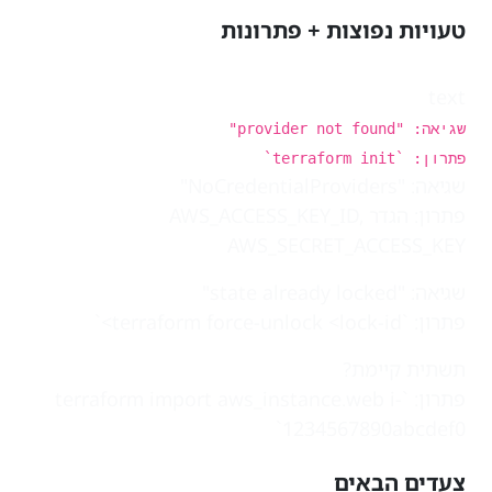
טעויות נפוצות + פתרונות
text
שגיאה: "provider not found"
פתרון: `terraform init`
שגיאה: "NoCredentialProviders"
פתרון: הגדר AWS_ACCESS_KEY_ID,
AWS_SECRET_ACCESS_KEY
שגיאה: "state already locked"
פתרון: `terraform force-unlock <lock-id>`
תשתית קיימת?
פתרון: `terraform import aws_instance.web i-
1234567890abcdef0`
צעדים הבאים