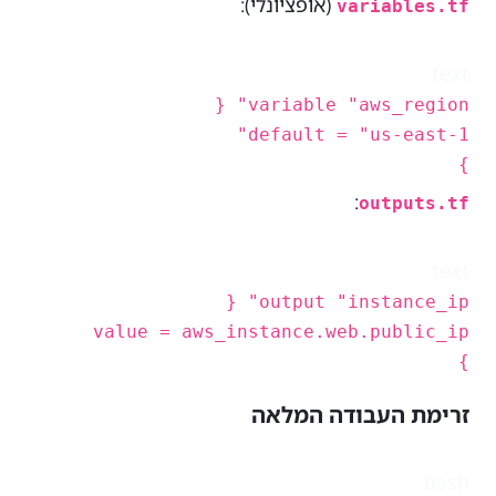
(אופציונלי):
variables.tf
text
variable "aws_region" {
default = "us-east-1"
}
:
outputs.tf
text
output "instance_ip" {
value = aws_instance.web.public_ip
}
זרימת העבודה המלאה
bash