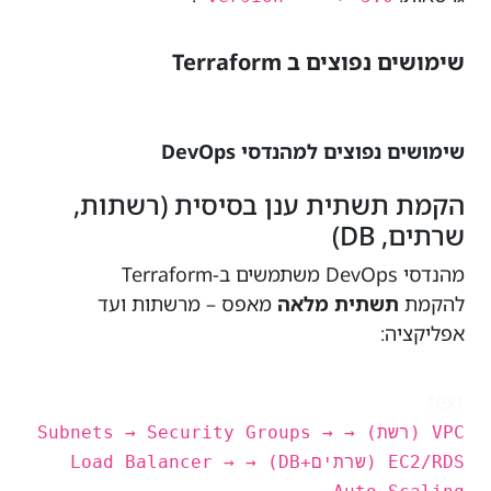
שימושים נפוצים ב Terraform
שימושים נפוצים למהנדסי DevOps
הקמת תשתית ענן בסיסית (רשתות,
שרתים, DB)
מהנדסי DevOps משתמשים ב-Terraform
להקמת
תשתית מלאה
מאפס – מרשתות ועד
אפליקציה:
text
VPC (רשת) → Subnets → Security Groups →
EC2/RDS (שרתים+DB) → Load Balancer →