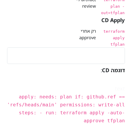
review
plan -
out=tfplan
CD Apply
רק אחרי
terraform
approve
apply
tfplan
דוגמה CD
:
text
apply: needs: plan if: github.ref ==
'refs/heads/main' permissions: write-all
steps: - run: terraform apply -auto-
approve tfplan