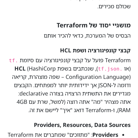
שכולם מכירים.
מושגיי יסוד של Terraform
הבסיס של המערכת, כדאי להכיר אותם
קבצי קונפיגורציה ושפת HCL
Terraform פועל על קבצי קונפיגורציה עם סיומת
.tf
(או
), שנכתבים בשפת
(HashiCorp
HCL
.tf.json
Configuration Language) – שפה מוצהרת, קריאה
ודומה ל-JSON אך ידידותית יותר למפתחים. הקבצים
מגדירים את התשתית הרצויה בצורה declarative:
אתה מצהיר "מה" אתה רוצה (למשל, שרת עם 4GB
RAM), ו-Terraform דואג "איך" ליישם את זה.
Providers, Resources, Data Sources
Providers
: "מתווכים" שמחברים את Terraform