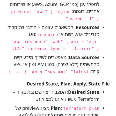
לספקי ענן (כמו AWS, Azure, GCP) או שירותים
אחרים. דוגמה:
provider "aws" { region
.
= "us-east-1" }
Resources
: המשאבים עצמם – ה"לב" של הקוד.
מגדירים VM, רשת או DB:
resource
"aws_instance" "web" { ami = "ami-
.
123" instance_type = "t3.micro" }
Data Sources
: מאפשרים לשלוף מידע קיים
מהתשתית (ללא יצירה), כמו AMI זמין או VPC
קיים:
.
data "aws_ami" "latest" { ... }
Desired State, Plan, Apply, State File
Desired State
: המצב הרצוי שכתבת בקוד –
Terraform משווה אותו למציאות.
:
Plan
מציג preview של
terraform plan
שינויים (מה ייווצר/ישתנה/יימחק) בלי לבצע.