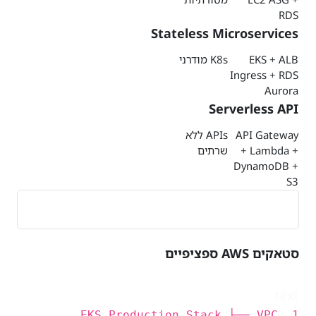
RDS
Stateless Microservices
EKS + ALB
K8s מודרני
Ingress + RDS
Aurora
Serverless API
API Gateway
APIs ללא
+ Lambda +
שרתים
DynamoDB +
S3
סטאקים AWS ספציפיים
text
1. EKS Production Stack ├── VPC