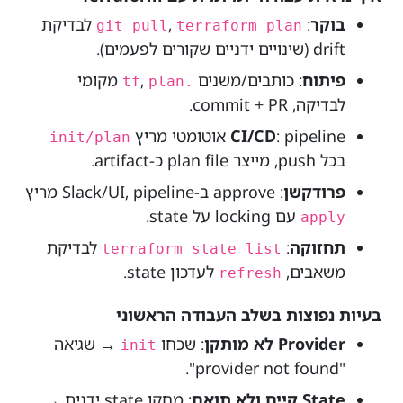
בוקר
:
,
לבדיקת
git pull
terraform plan
drift (שינויים ידניים שקורים לפעמים).
פיתוח
: כותבים/משנים
,
מקומי
plan
.tf
לבדיקה, commit + PR.
: pipeline אוטומטי מריץ
CI/CD
init/plan
בכל push, מייצר plan file כ-artifact.
פרודקשן
: approve ב-Slack/UI, pipeline מריץ
עם locking על state.
apply
תחזוקה
:
לבדיקת
terraform state list
משאבים,
לעדכון state.
refresh
בעיות נפוצות בשלב העבודה הראשוני
Provider לא מותקן
: שכחו
→ שגיאה
init
"provider not found".
State קיים ולא תואם
: מחקו state ידנית →