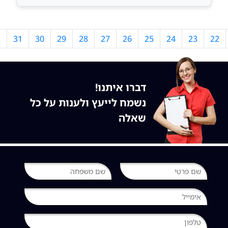
2
31
30
29
28
27
26
25
24
23
22
דברו איתנו!
נשמח לייעץ ולענות על כל
שאלה