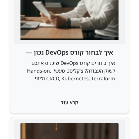
איך לבחור קורס DevOps נכון —
צ׳קליסט מעשי
איך בוחרים קורס DevOps שיכניס אתכם
לשוק העבודה? צ׳קליסט מעשי: Hands-on,
CI/CD, Kubernetes, Terraform וליווי
תעסוקתי — כל מה שצריך לבדוק לפני
ההרשמה.
קרא עוד