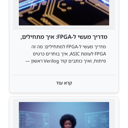
מדריך מעשי ל-FPGA: איך מתחילים,
מה צריך לדעת, ולמה זה רלוונטי
מדריך מעשי ל-FPGA למתחילים: מה זה
ב-2025
FPGA לעומת ASIC, איך בוחרים כרטיס
פיתוח, ואיך כותבים קוד Verilog ראשון —
כולל כלים חינמיים מ-Xilinx ו-Intel.
קרא עוד