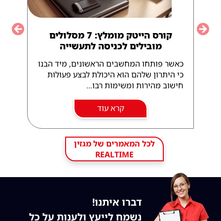
קורס הייטק מומלץ: 7 מסלולים
vious
Next
מובילים לכניסה לתעשייה
כאשר פותחו המחשבים הראשונים, מיד הבנו
כי היתרון שלהם הוא היכולת לבצע פעולות
חישוב מהירות ומשימות רבו...
קרא עוד
לכל המאמרים של מגזין
REALTIME
דברו איתנו!
נשמח לייעץ ולענות על כל