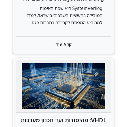
את עולם האימות בישראל
SystemVerilog היא שפת האימות
המובילה בתעשיית השבבים בישראל. למדו
למה היא המפתח לקריירה בחברות כמו
Intel, NVIDIA ו-Apple ואיך להתחיל
ללמוד אותה
קרא עוד
VHDL: מהיסודות ועד תכנון מערכות
דיגיטליות מתקדמות