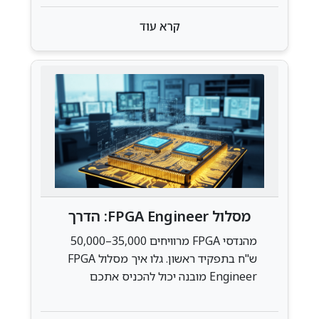
צעד.
קרא עוד
מסלול FPGA Engineer: הדרך
להפוך למהנדס חומרה מבוקש
מהנדסי FPGA מרוויחים 35,000–50,000
ש"ח בתפקיד ראשון. גלו איך מסלול FPGA
Engineer מובנה יכול להכניס אתכם
לתעשייה תוך 4 חודשים — גם בלי תואר
אקדמי.