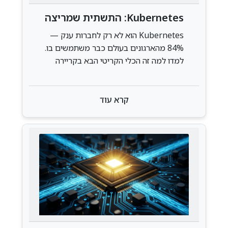
Kubernetes: התשתית שמריצה
את הענן — ולמה זה הדבר הבא
Kubernetes הוא לא רק לחברות ענק —
בקריירה שלכם
84% מהארגונים בעולם כבר משתמשים בו.
למדו למה זה הכלי הקריטי הבא בקריירה
שלכם ואיך להתחיל גם בסטארטאפ קטן
קרא עוד