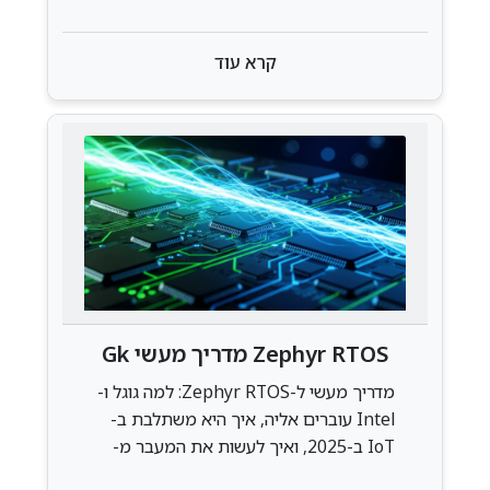
ותכנות C בסביבת זמן אמת — והשתלבו
בחברות המובילות בשוק.
קרא עוד
Zephyr RTOS מדריך מעשי Gk
מערכת ההפעלה שכובשת את עולם
מדריך מעשי ל-Zephyr RTOS: למה גוגל ו-
ה-Embedded
Intel עוברים אליה, איך היא משתלבת ב-
IoT ב-2025, ואיך לעשות את המעבר מ-
FreeRTOS או bare-metal צעד אחר