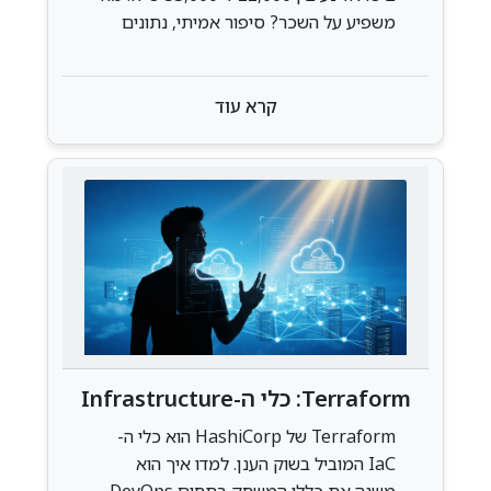
משפיע על השכר? סיפור אמיתי, נתונים
מעודכנים וטיפים להעלאת שכר ב-2025
קרא עוד
Terraform: כלי ה-Infrastructure
As Code למשרות הענן
Terraform של HashiCorp הוא כלי ה-
IaC המוביל בשוק הענן. למדו איך הוא
משנה את כללי המשחק בתחום DevOps