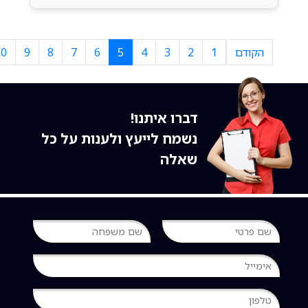
הקודם
1
2
3
4
5
6
7
8
9
10
דברו איתנו!
נשמח לייעץ ולענות על כל
שאלה