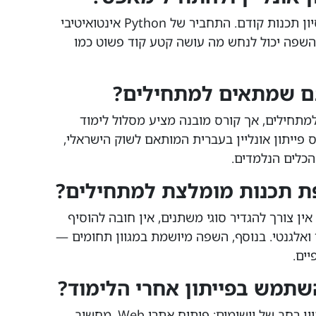
כן, ניתן ללמוד פייתון אונליין גם ללא ניסיון תכנות קודם. התחביר של Python אינטואיטיבי
השפה יכול לנחש מה עושה קטע קוד פשוט כמו
נם שמתאים למתחילים?
למתחילים, אך קורס מובנה מציע מסלול לימוד
Real Time מציעה קורס פייתון אונליין בעברית המותאם לשוק הישראלי,
הכלים הנלמדים.
ת תכנות מומלצת למתחילים?
ין צורך להגדיר סוגי משתנים, אין חובה להוסיף
 ואלגנטי. בנוסף, השפה מיושמת במגוון תחומים —
שתמש בפייתון אחרי הלימוד?
Python היא שפה כללית המשמשת למגוון רחב של יישומים: פיתוח אתרי Web, מחשוב