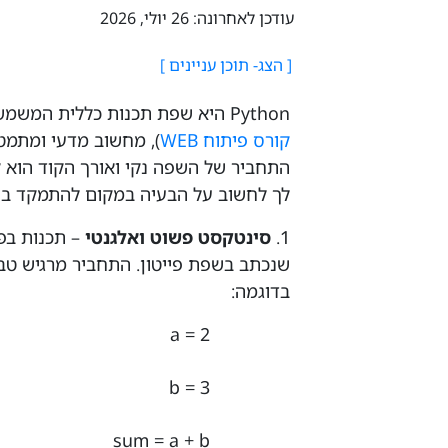
עודכן לאחרונה: 26 יולי, 2026
Python היא שפת תכנות כללית המשמשת למגוון רחב של יישומים מפיתוח WEB (ראה:
קורס פיתוח WEB
), מחשוב מדעי ומתמטי, ועד 
התחביר של השפה נקי ואורך הקוד הוא ק
לך לחשוב על הבעיה במקום להתמקד בת
1.
סינטקסט פשוט ואלגנטי
– תכנות בפי
שנכתב בשפת פייטון. התחביר מרגיש טבע
בדוגמה:
a = 2
b = 3
sum = a + b