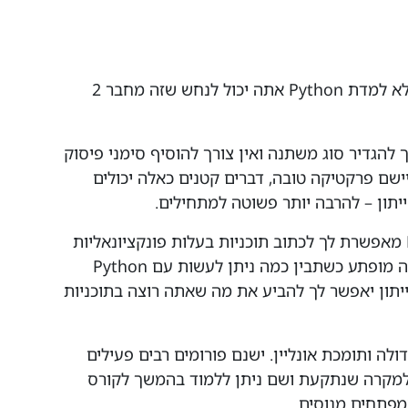
פייטון למתחילים – גם אם מעולם לא למדת Python אתה יכול לנחש שזה מחבר 2
 להגדיר סוג משתנה ואין צורך להוסיף סימני פיסוק
ישם פרקטיקה טובה, דברים קטנים כאלה יכולים
תון – להרבה יותר פשוטה למתחילים.
– Python מאפשרת לך לכתוב תוכניות בעלות פונקציונאליות
גבוהה רק עם כמה שורות קוד. אתה תהיה מופתע כשתבין כמה ניתן לעשות עם Python
יתון יאפשר לך להביע את מה שאתה רוצה בתוכניות
דולה ותומכת אונליין. ישנם פורומים רבים פעילים
 למקרה שנתקעת ושם ניתן ללמוד בהמשך לקורס
ממפתחים מנוסים.