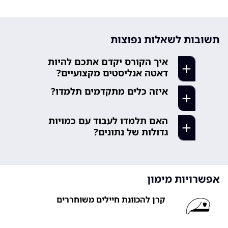
תשובות לשאלות נפוצות
איך הקורס יקדם אתכם להיות
דאטה אנליסטים מקצועיים?
איזה כלים מתקדמים תלמדו?
תלמדו לא רק פונקציות, אלא גם
מתודולוגיות לניתוח נתונים, קבלת
תעבדו עם Power Query, Power
החלטות מבוססות דאטה ובניית דוחות
האם תלמדו לעבוד עם כמויות
Pivot, DAX ו-VBA. תלמדו לאוטמט
מקצועיים. תקבלו התנסות עם נתונים
גדולות של נתונים?
תהליכים ולבנות דשבורדים
אמיתיים.
אינטראקטיביים.
כן, תלמדו טכניקות לעבודה עם מסדי
close
נתונים גדולים, כולל אופטימיזציה של
close
נוסחאות ושימוש בכלים מתקדמים
אפשרויות מימון
לעיבוד מידע.
קרן להכוונת חיילים משוחררים
close