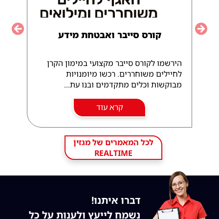
קורס סייבר ואבטחת מידע
vious
Next
הירשמו לקורס סייבר מקצועי במימון הקרן
לחיילים משוחררים. רכשו מיומנויות
מבוקשות וכלים מתקדמים ובנו עת...
קרא עוד
לכל המאמרים של מגזין
REALTIME
דברו איתנו!
נשמח לייעץ ולענות על כל