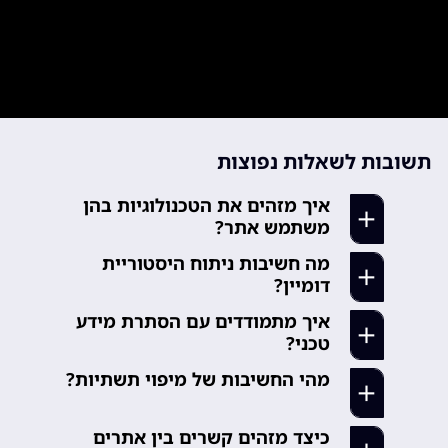
תשובות לשאלות נפוצות
איך מזהים את הטכנולוגיות בהן
משתמש אתר?
מה חשיבות ניתוח היסטוריית
נלמד כלים וטכניקות לזיהוי אוטומטי
דומיין?
ידני של טכנולוגיות.
איך מתמודדים עם הסתרת מידע
נבין כיצד שינויים היסטוריים יכולים
close
טכני?
לחשוף מידע חשוב על ארגון.
מהי החשיבות של מיפוי תשתיות?
נכיר טכניקות מתקדמות לאיסוף מידע
close
גם כשיש ניסיונות הסתרה.
נלמד כיצד הבנת התשתית מסייעת
כיצד מזהים קשרים בין אתרים
בהערכת סיכונים וזיהוי קשרים.
close