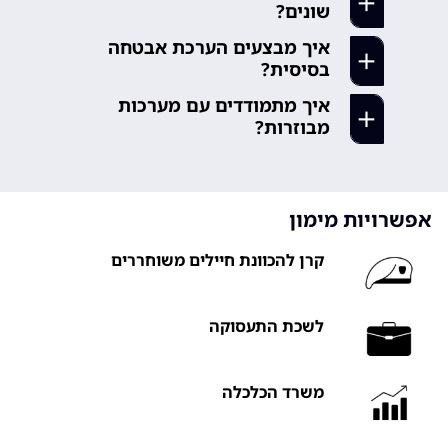
שונים?
close
איך מבצעים הערכת אבטחה
נכיר שיטות למיפוי קשרים טכניים
בסיסית?
ועסקיים בין אתרים.
איך מתמודדים עם מערכות
נלמד כלים ושיטות לזיהוי נקודות
close
מבוזרות?
תורפה נפוצות.
נכיר טכניקות למיפוי וניתוח תשתיות
close
מורכבות.
אפשרויות מימון
close
קרן להכוונת חיילים משוחררים
לשכת התעסוקה
משרד הכלכלה